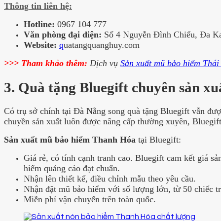
Thông tin liên hệ:
Hotline:
0967 104 777
Văn phòng đại diện:
Số 4 Nguyễn Đình Chiểu, Đa Ka
Website:
q
uatangquanghuy.com
>>> Tham khảo thêm:
Dịch vụ
Sản xuất mũ bảo hiểm Thái
3. Quà tặng Bluegift chuyên sản x
Có trụ sở chính tại Đà Nẵng song quà tặng Bluegift vẫn đư
chuyền sản xuất luôn được nâng cấp thường xuyên, Bluegift
Sản xuất mũ bảo hiểm Thanh Hóa
tại Bluegift:
Giá rẻ, có tính cạnh tranh cao. Bluegift cam kết giá
hiểm quảng cáo đạt chuẩn.
Nhận lên thiết kế, điều chỉnh mẫu theo yêu cầu.
Nhận đặt mũ bảo hiểm với số lượng lớn, từ 50 chiếc tr
Miễn phí vận chuyển trên toàn quốc.