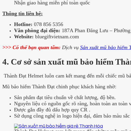
Nhận giao hàng miễn phí toàn quốc
Thông tin liên hệ:
Hotline:
078 856 5356
Văn phòng đại diện:
187A Phan Ðăng Lưu – Phường 
Website:
bluegiftvietnam.com
>>> Có thể bạn quan tâm:
Dịch vụ
Sản xuất mũ bảo hiểm 
4. Cơ sở sản xuất mũ bảo hiểm Th
Thành Đạt Helmet luôn cam kết mang đến mỗi chiếc mũ bảo 
Mũ bảo hiểm Thành Đạt chinh phục khách hàng nhờ:
Sản phẩm đạt tiêu chuẩn về chất lượng, độ bền.
Nguyên liệu có nguồn gốc rõ ràng, hoàn toàn an toàn v
Được gắn đầy đủ dấu hợp quy CR .
Sử dụng công nghệ in logo hiện đại, đảm bảo màu sắc 