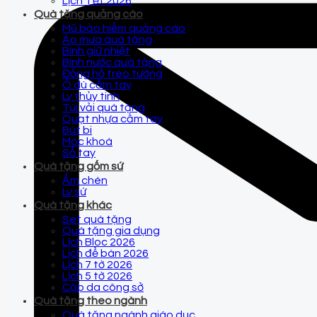
Lịch Tết 2026
Quà tặng quảng cáo
Mũ bảo hiểm quảng cáo
Áo mưa quà tặng
Bình giữ nhiệt
Bình nước quà tặng
Đồng hồ treo tường
Ô dù cầm tay
Ly thủy tinh
Túi vải quà tặng
Quạt nhựa cầm tay
Bút bi
Móc khoá
Sổ tay
Quà tặng gốm sứ
Ấm chén
Ly sứ
Quà tặng khác
Set quà tặng
Quà tặng gia dụng
Lịch Bloc 2026
Lịch để bàn 2026
Lịch 7 tờ 2026
Lịch 5 tờ 2026
Cặp da công sở
Quà tặng theo ngành
Quà tặng ngành giáo dục