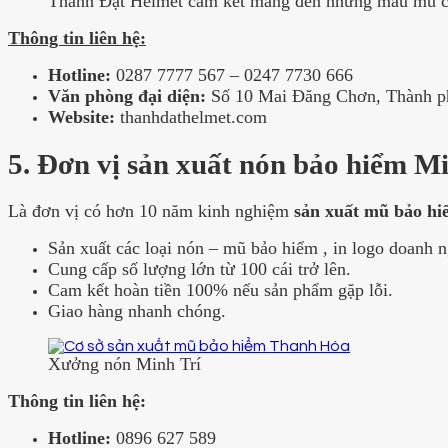
Thành Đạt Helmet cam kết mang đến những mẫu mũ c
Thông tin liên hệ:
Hotline:
0287 7777 567 – 0247 7730 666
Văn phòng đại diện:
Số 10 Mai Đăng Chơn, Thành p
Website:
thanhdathelmet.com
5. Đơn vị sản xuất nón bảo hiểm Mi
Là đơn vị có hơn 10 năm kinh nghiệm
sản xuất mũ bảo h
Sản xuất các loại nón – mũ bảo hiểm , in logo doanh 
Cung cấp số lượng lớn từ 100 cái trở lên.
Cam kết hoàn tiền 100% nếu sản phẩm gặp lỗi.
Giao hàng nhanh chóng.
Xưởng nón Minh Trí
Thông tin liên hệ:
Hotline:
0896 627 589