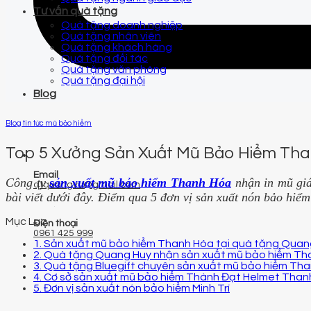
Tư vấn quà tặng
Quà tặng doanh nghiệp
Quà tặng nhân viên
Quà tặng khách hàng
Quà tặng đối tác
Quà tặng văn phòng
Quà tặng đại hội
Blog
Blog tin tức mũ bảo hiểm
Top 5 Xưởng Sản Xuất Mũ Bảo Hiểm Tha
Email
Công ty
sản xuất mũ bảo hiểm Thanh Hóa
nhận in mũ giá
qtquangvu@gmail.com
bài viết dưới đây. Điểm qua 5 đơn vị sản xuất nón bảo hi
Mục Lục
Điện thoại
0961 425 999
1. Sản xuất mũ bảo hiểm Thanh Hóa tại quà tặng Quan
2. Quà tặng Quang Huy nhận sản xuất mũ bảo hiểm Tha
3. Quà tặng Bluegift chuyên sản xuất mũ bảo hiểm Th
4. Cơ sở sản xuất mũ bảo hiểm Thành Đạt Helmet Than
5. Đơn vị sản xuất nón bảo hiểm Minh Trí