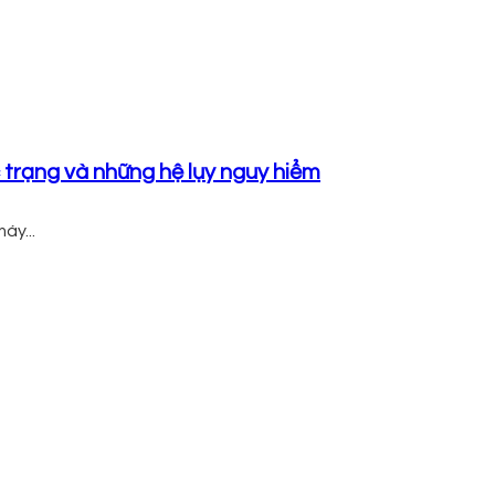
trạng và những hệ lụy nguy hiểm
́y...