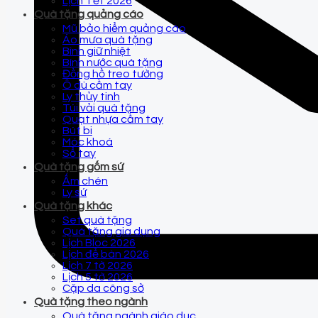
Lịch Tết 2026
Quà tặng quảng cáo
Mũ bảo hiểm quảng cáo
Áo mưa quà tặng
Bình giữ nhiệt
Bình nước quà tặng
Đồng hồ treo tường
Ô dù cầm tay
Ly thủy tinh
Túi vải quà tặng
Quạt nhựa cầm tay
Bút bi
Móc khoá
Sổ tay
Quà tặng gốm sứ
Ấm chén
Ly sứ
Quà tặng khác
Set quà tặng
Quà tặng gia dụng
Lịch Bloc 2026
Lịch để bàn 2026
Lịch 7 tờ 2026
Lịch 5 tờ 2026
Cặp da công sở
Quà tặng theo ngành
Quà tặng ngành giáo dục