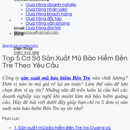
Quà tặng doanh nghiệp
Quà tặng nhân viên
Quà tặng khách hàng
Quà tặng đối tác
Quà tặng văn phòng
Quà tặng đại hội
Email
qtquangvu@gmail.com
Blog
Blog tin tức mũ bảo hiểm
Điện thoại
0961 425 999
Top 5 Cơ Sở Sản Xuất Mũ Bảo Hiểm Bến
Tre Theo Yêu Cầu
Công ty
sản xuất mũ bảo hiểm Bến Tre
nào chất lượng?
Đơn vị nào in mũ giá rẻ lại an toàn? Làm thế nào để lựa
chọn đơn vị uy tín? Những vấn đề trên luôn là câu hỏi các
doanh nghiệp suy nghĩ khi muốn làm mũ bảo hiểm quảng
cáo. Hãy để bài viết dưới đây giúp bạn chỉ ra 5 đơn vị sản
xuất nón bảo hiểm Bến Tre uy tín nhé!
Mục Lục
1. Sản xuất mũ bảo hiểm Bến Tre tại Quang Vũ