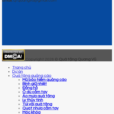
Email:
qtquangvu@gmail.com
Copyright 2026 ©
Quà tặng Quang Vũ
Trang chủ
Dự án
Quà tặng quảng cáo
Mũ bảo hiểm quảng cáo
Bình giữ nhiệt
Đồng hồ
Ô dù cầm tay
Áo mưa quà tặng
Ly thủy tinh
Túi vải quà tặng
Quạt nhựa cầm tay
Móc khóa