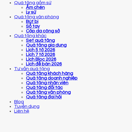
Quà tặng gốm sứ
Ấm chén
Ly sứ
Quà tặng văn phòng
Bút bi
Sổ tay
Cặp da công sở
Quà tặng khác
Set quà tặng
Quà tặng gia dụng
Lịch 5 tờ 2026
Lịch 7 tờ 2026
Lịch Bloc 2026
Lịch để bàn 2026
Tư vấn quà tặng
Quà tặng khách hàng
Quà tặng doanh nghiệp
Quà tặng nhân viên
Quà tặng đối tác
Quà tặng văn phòng
Quà tặng đại hội
Blog
Tuyển dụng
Liên hệ