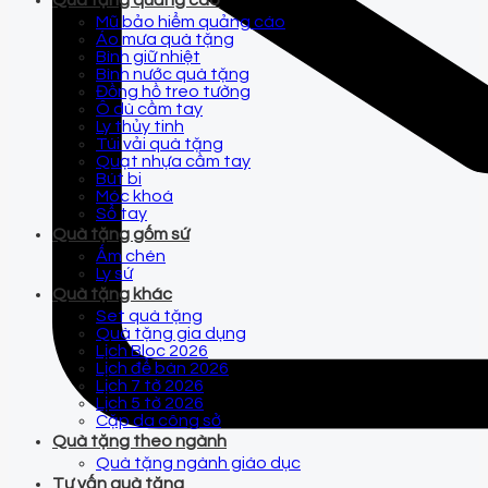
Quà tặng quảng cáo
Mũ bảo hiểm quảng cáo
Áo mưa quà tặng
Bình giữ nhiệt
Bình nước quà tặng
Đồng hồ treo tường
Ô dù cầm tay
Ly thủy tinh
Túi vải quà tặng
Quạt nhựa cầm tay
Bút bi
Móc khoá
Sổ tay
Quà tặng gốm sứ
Ấm chén
Ly sứ
Quà tặng khác
Set quà tặng
Quà tặng gia dụng
Lịch Bloc 2026
Lịch để bàn 2026
Lịch 7 tờ 2026
Lịch 5 tờ 2026
Cặp da công sở
Quà tặng theo ngành
Quà tặng ngành giáo dục
Tư vấn quà tặng