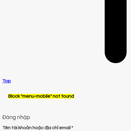
Top
Block
"menu-mobile"
not found
Đăng nhập
Tên tài khoản hoặc địa chỉ email
*