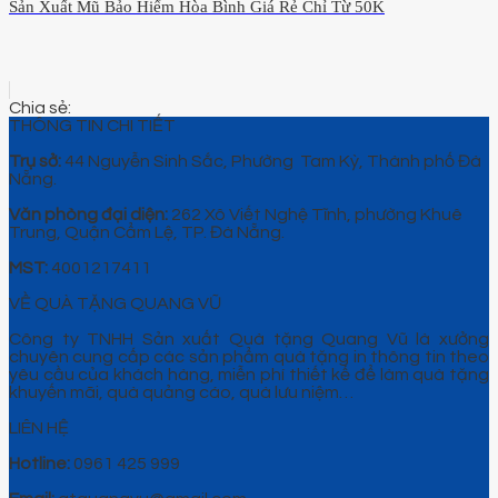
Sản Xuất Mũ Bảo Hiểm Hòa Bình Giá Rẻ Chỉ Từ 50K
THÔNG TIN CHI TIẾT
Trụ sở:
44 Nguyễn Sinh Sắc, Phường Tam Kỳ, Thành phố Đà
Nẵng.
Văn phòng đại diện:
262 Xô Viết Nghệ Tĩnh, phường Khuê
Trung, Quận Cẩm Lệ, TP. Đà Nẵng.
MST:
4001217411
VỀ QUÀ TẶNG QUANG VŨ
Công ty TNHH Sản xuất Quà tặng Quang Vũ là xưởng
chuyên cung cấp các sản phẩm quà tặng in thông tin theo
yêu cầu của khách hàng, miễn phí thiết kế để làm quà tặng
khuyến mãi, quà quảng cáo, quà lưu niệm…
LIÊN HỆ
Hotline:
0961 425 999