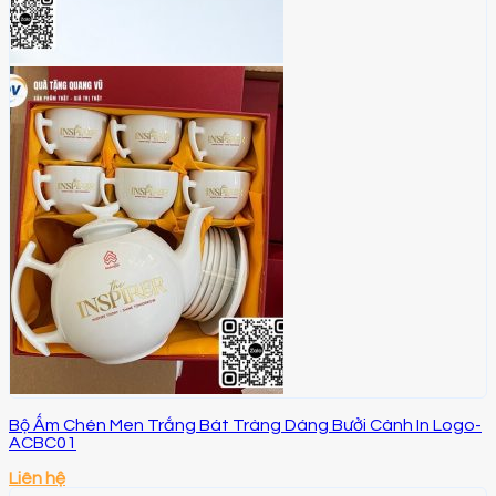
Bộ Ấm Chén Men Trắng Bát Tràng Dáng Bưởi Cành In Logo-
ACBC01
Liên hệ