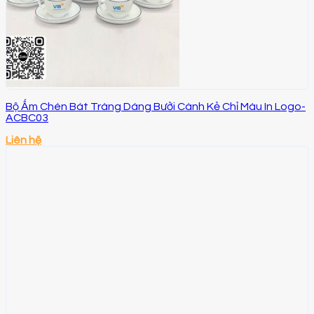
Bộ Ấm Chén Bát Tràng Dáng Bưởi Cành Kẻ Chỉ Màu In Logo-
ACBC03
Liên hệ