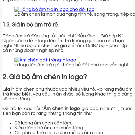
Bộ ấm chén là món quà tặng tinh tế, sang trọng, tiếp c
1.3. Giá in bộ ấm trà rẻ
Tặng ấm trà đáp ứng tốt tiêu chí “Mẫu đẹp – Giá hợp lý”.
Ngân sách để in logo lên ấm trà không quá cao như bạn
nghĩ. Nhiều bộ ấm chén có giá chỉ tầm 150K/ bộ – phù hợp
cả những doanh nghiệp nhỏ.
In logo lên ấm trà giá không hề đắt như bạn vẫn nghĩ
2. Giá bộ ấm chén in logo?
Giá in ấm chén phụ thuộc vào nhiều yếu tố. Rõ ràng mẫu ấm
trà khác biệt, yêu cầu in ấn khác, số lượng khác thì giá cũng
sẽ dao động.
Để trả lời câu hỏi “
Ấm chén in logo
giá bao nhiêu?” , trước
tiên bạn cần rõ ràng những thông tin như:
Số lượng ấm chén cần làm.
Kiểu dáng bộ ấm trà muốn tặng.
Chi phí có thể chi trả cho mỗi bộ ấm chén.