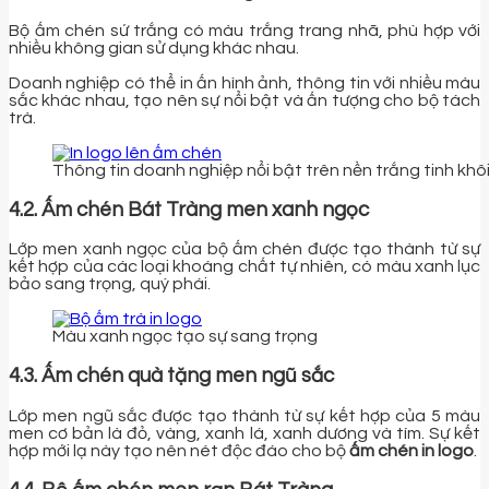
Bộ ấm chén sứ trắng có màu trắng trang nhã, phù hợp với
nhiều không gian sử dụng khác nhau.
Doanh nghiệp có thể in ấn hình ảnh, thông tin với nhiều màu
sắc khác nhau, tạo nên sự nổi bật và ấn tượng cho bộ tách
trà.
Thông tin doanh nghiệp nổi bật trên nền trắng tinh khô
4.2. Ấm chén Bát Tràng men xanh ngọc
Lớp men xanh ngọc của bộ ấm chén được tạo thành từ sự
kết hợp của các loại khoáng chất tự nhiên, có màu xanh lục
bảo sang trọng, quý phái.
Màu xanh ngọc tạo sự sang trọng
4.3. Ấm chén quà tặng men ngũ sắc
Lớp men ngũ sắc được tạo thành từ sự kết hợp của 5 màu
men cơ bản là đỏ, vàng, xanh lá, xanh dương và tím. Sự kết
hợp mới lạ này tạo nên nét độc đáo cho bộ
ấm chén in logo
.