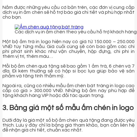
Nắm được những yêu cầu cơ bản trên, các đơn vị cung cấp
dịch vụ in ấm chén sẽ hỗ trợ báo giá chi tiết và phù hợp nhất
cho bạn.
Các dịch vụ in ấm chén theo yêu cầu hỗ trợ khách hàng
Một bộ ấm trà in logo hiện nay có giá từ 150.000 – 250.000
VNĐ tùy từng mẫu. Giá cuối cùng sẽ còn bao gồm các chi
phí phát sinh khác như vận chuyển, hộp đựng, chi phí in
thêm vị trí, thêm màu…
Mỗi bộ ấm chén quà tặng sẽ bao gồm 1 ấm trà, 6 chén và 7
dĩa. Đi kèm thường sẽ có hộp si bọc lụa giúp bảo vệ sản
phẩm và tăng tính thẩm mỹ.
Ngoài ra, cũng có nhiều mẫu ấm chén bát tràng in logo cao
cấp có giá > 300.000 VNĐ. Những bộ ấm này phù hợp để
tặng khách hàng VIP hoặc đối tác quan trọng.
3. Bảng giá một số mẫu ấm chén in logo
Dưới đây là giá một số bộ ấm chén quà tặng đang được yêu
thích. Lưu ý đây chỉ là bảng giá tham khảo, bạn cần liên hệ
để nhận giá chi tiết, chuẩn xác nhất.