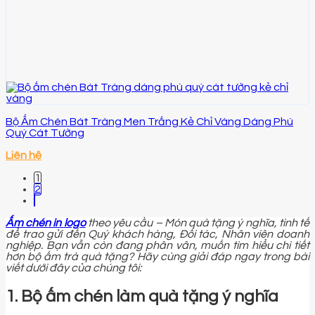
Bộ Ấm Chén Bát Tràng Men Trắng Kẻ Chỉ Vàng Dáng Phú
Quý Cát Tường
Liên hệ
1
2
Ấm chén in logo
theo yêu cầu – Món quà tặng ý nghĩa, tinh tế
để trao gửi đến Quý khách hàng, Đối tác, Nhân viên doanh
nghiệp. Bạn vẫn còn đang phân vân, muốn tìm hiểu chi tiết
hơn bộ ấm trà quà tặng? Hãy cùng giải đáp ngay trong bài
viết dưới đây của chúng tôi:
1. Bộ ấm chén làm quà tặng ý nghĩa