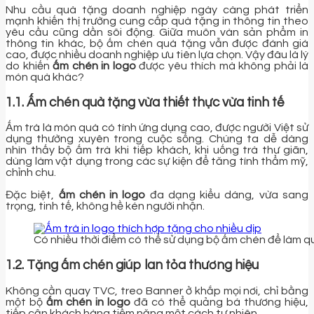
Nhu cầu quà tặng doanh nghiệp ngày càng phát triển
mạnh khiến thị trường cung cấp quà tặng in thông tin theo
yêu cầu cũng dần sôi động. Giữa muôn vàn sản phẩm in
thông tin khác, bộ ấm chén quà tặng vẫn được đánh giá
cao, được nhiều doanh nghiệp ưu tiên lựa chọn. Vậy đâu là lý
do khiến
ấm chén in logo
được yêu thích mà không phải là
món quà khác?
1.1. Ấm chén quà tặng vừa thiết thực vừa tinh tế
Ấm trà là món quà có tính ứng dụng cao, được người Việt sử
dụng thường xuyên trong cuộc sống. Chúng ta dễ dàng
nhìn thấy bộ ấm trà khi tiếp khách, khi uống trà thư giãn,
dùng làm vật dụng trong các sự kiện để tăng tính thẩm mỹ,
chỉnh chu.
Đặc biệt,
ấm chén in logo
đa dạng kiểu dáng, vừa sang
trọng, tinh tế, không hề kén người nhận.
Có nhiều thời điểm có thể sử dụng bộ ấm chén để làm 
1.2. Tặng ấm chén giúp lan tỏa thương hiệu
Không cần quay TVC, treo Banner ở khắp mọi nơi, chỉ bằng
một bộ
ấm chén in logo
đã có thể quảng bá thương hiệu,
tiếp cận khách hàng tiềm năng một cách tự nhiên.