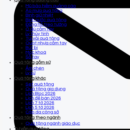
Quà tặng quảng cáo
Mũ bảo hiểm quảng cáo
Áo mưa quà tặng
Bình giữ nhiệt
Bình nước quà tặng
Đồng hồ treo tường
Ô dù cầm tay
Ly thủy tinh
Túi vải quà tặng
Quạt nhựa cầm tay
Bút bi
Móc khoá
Sổ tay
Quà tặng gốm sứ
Ấm chén
Ly sứ
Quà tặng khác
Set quà tặng
Quà tặng gia dụng
Lịch Bloc 2026
Lịch để bàn 2026
Lịch 7 tờ 2026
Lịch 5 tờ 2026
Cặp da công sở
Quà tặng theo ngành
Quà tặng ngành giáo dục
Tư vấn quà tặng