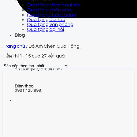
Quà tặng doanh nghiệp
Quà tặng nhân viên
Quà tặng khách hàng
Quà tặng đối tác
Quà tặng văn phòng
Quà tặng đại hội
Blog
Trang chủ
/
Bộ Ấm Chén Quà Tặng
Hiển thị 1–15 của 27 kết quả
Email
qtquangvu@gmail.com
Điện thoại
0961 425 999