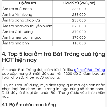
Bộ ấm trà
Giá chỉ từ (VNĐ/bộ)
Ấm trà bưởi cành
233.000
Ấm trà Minh Long
233.000
Ấm trà dáng chóp lửa
233.000
Ấm trà hoa văn thuyền buồm
370.000
Ấm trà Cát tường
370.000
Ấm trà men xanh ngọc
370.000
Ấm trà nhỏ xinh
110.000
4. Top 5 loại ấm trà Bát Tràng quà tặng
HOT hiện nay
Ấm chén Bát Tràng được làm từ chất liệu
gốm sứ Bát Tràng
cao cấp, nung ở nhiệt độ cao trên 1200 độ C, đảm bảo an
toàn cho sức khỏe người sử dụng.
Tùy nhu cầu sử dụng, mục đích tặng quà mà việc cân nhắc
chọn loại ấm chén Bát Tràng in logo cũng sẽ khác nhau.
Dưới đây là 5 loại ấm chén Bát Tràng được yêu thích hiện
nay:
4.1. Bộ ấm chén men trắng