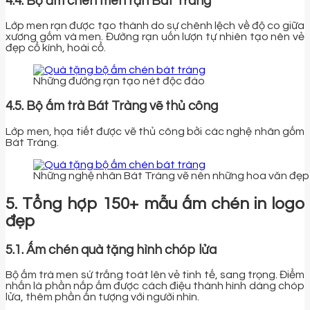
4.4. Bộ ấm chén men rạn Bát Tràng
Lớp men rạn được tạo thành do sự chênh lệch về độ co giữa
xương gốm và men. Đường rạn uốn lượn tự nhiên tạo nên vẻ
đẹp cổ kính, hoài cổ.
Những đường rạn tạo nét độc đáo
4.5. Bộ ấm trà Bát Tràng vẽ thủ công
Lớp men, họa tiết được vẽ thủ công bởi các nghệ nhân gốm
Bát Tràng.
Những nghệ nhân Bát Tràng vẽ nên những hoa văn đẹp
5. Tổng hợp 150+ mẫu ấm chén in logo
đẹp
5.1. Ấm chén quà tặng hình chóp lửa
Bộ ấm trà men sứ trắng toát lên vẻ tinh tế, sang trọng. Điểm
nhấn là phần nắp ấm được cách điệu thành hình dáng chóp
lửa, thêm phần ấn tượng với người nhìn.