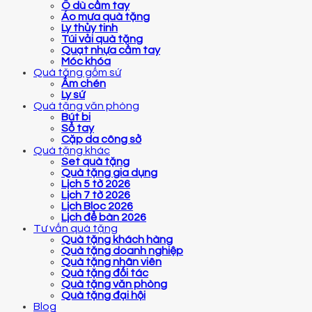
Ô dù cầm tay
Áo mưa quà tặng
Ly thủy tinh
Túi vải quà tặng
Quạt nhựa cầm tay
Móc khóa
Quà tặng gốm sứ
Ấm chén
Ly sứ
Quà tặng văn phòng
Bút bi
Sổ tay
Cặp da công sở
Quà tặng khác
Set quà tặng
Quà tặng gia dụng
Lịch 5 tờ 2026
Lịch 7 tờ 2026
Lịch Bloc 2026
Lịch để bàn 2026
Tư vấn quà tặng
Quà tặng khách hàng
Quà tặng doanh nghiệp
Quà tặng nhân viên
Quà tặng đối tác
Quà tặng văn phòng
Quà tặng đại hội
Blog