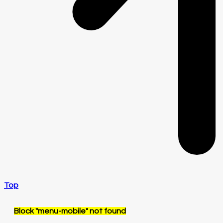
Top
Block
"menu-mobile"
not found