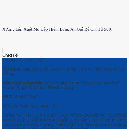
Xưởng Sản Xuất Mũ Bảo Hiểm Long An Giá Rẻ Chỉ Từ 50K
THÔNG TIN CHI TIẾT
Trụ sở:
44 Nguyễn Sinh Sắc, Phường Tam Kỳ, Thành phố Đà
Nẵng.
Văn phòng đại diện:
262 Xô Viết Nghệ Tĩnh, phường Khuê
Trung, Quận Cẩm Lệ, TP. Đà Nẵng.
MST:
4001217411
VỀ QUÀ TẶNG QUANG VŨ
Công ty TNHH Sản xuất Quà tặng Quang Vũ là xưởng
chuyên cung cấp các sản phẩm quà tặng in thông tin theo
yêu cầu của khách hàng, miễn phí thiết kế để làm quà tặng