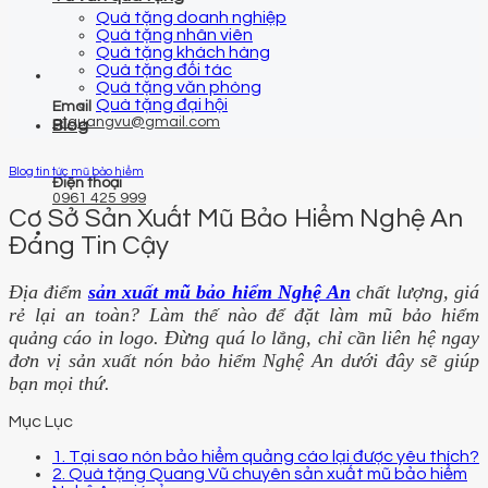
Quà tặng doanh nghiệp
Quà tặng nhân viên
Quà tặng khách hàng
Quà tặng đối tác
Quà tặng văn phòng
Quà tặng đại hội
Email
qtquangvu@gmail.com
Blog
Blog tin tức mũ bảo hiểm
Điện thoại
0961 425 999
Cơ Sở Sản Xuất Mũ Bảo Hiểm Nghệ An
Đáng Tin Cậy
Địa điểm
sản xuất mũ bảo hiểm Nghệ An
chất lượng, giá
rẻ lại an toàn? Làm thế nào để đặt làm mũ bảo hiểm
quảng cáo in logo. Đừng quá lo lắng, chỉ cần liên hệ ngay
đơn vị sản xuất nón bảo hiểm Nghệ An dưới đây sẽ giúp
bạn mọi thứ.
Mục Lục
1. Tại sao nón bảo hiểm quảng cáo lại được yêu thích?
2. Quà tặng Quang Vũ chuyên sản xuất mũ bảo hiểm