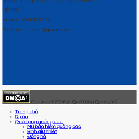
khuyến mãi, quà quảng cáo, quà lưu niệm…
LIÊN HỆ
Hotline:
0961 425 999
Email:
qtquangvu@gmail.com
Copyright 2026 ©
Quà tặng Quang Vũ
Trang chủ
Dự án
Quà tặng quảng cáo
Mũ bảo hiểm quảng cáo
Bình giữ nhiệt
Đồng hồ