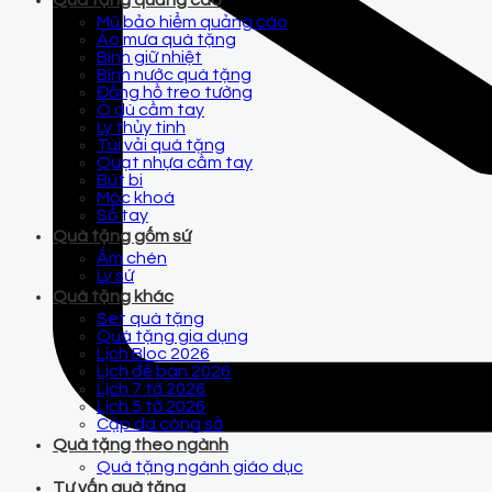
Quà tặng quảng cáo
Mũ bảo hiểm quảng cáo
Áo mưa quà tặng
Bình giữ nhiệt
Bình nước quà tặng
Đồng hồ treo tường
Ô dù cầm tay
Ly thủy tinh
Túi vải quà tặng
Quạt nhựa cầm tay
Bút bi
Móc khoá
Sổ tay
Quà tặng gốm sứ
Ấm chén
Ly sứ
Quà tặng khác
Set quà tặng
Quà tặng gia dụng
Lịch Bloc 2026
Lịch để bàn 2026
Lịch 7 tờ 2026
Lịch 5 tờ 2026
Cặp da công sở
Quà tặng theo ngành
Quà tặng ngành giáo dục
Tư vấn quà tặng