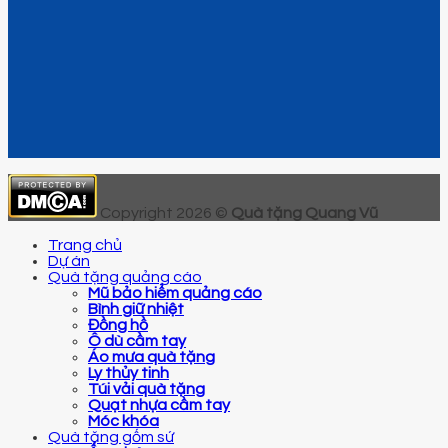
Copyright 2026 ©
Quà tặng Quang Vũ
Trang chủ
Dự án
Quà tặng quảng cáo
Mũ bảo hiểm quảng cáo
Bình giữ nhiệt
Đồng hồ
Ô dù cầm tay
Áo mưa quà tặng
Ly thủy tinh
Túi vải quà tặng
Quạt nhựa cầm tay
Móc khóa
Quà tặng gốm sứ