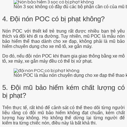
Nón 3 sọc không có đầy đủ các bộ phận cần có của mũ 
4. Đội nón POC có bị phạt không?
Nón POC với thiết kế trẻ trung rất được nhiều bạn trẻ yêu
thích và đội khi đi ra đường. Tuy nhiên, mũ POC là mẫu nón
bảo hiểm thể thao dành cho xe đạp, không phải là mũ bảo
hiểm chuyên dụng cho xe mô tô, xe gắn máy.
Do đó, nếu đội nón POC khi tham gia giao thông bằng xe mô
tô, xe máy, xe gắn máy đều có thể bị xử phạt.
Nón POC là mẫu nón chuyên dụng cho xe đạp thể thao k
5. Đội mũ bảo hiểm kém chất lượng có
bị phạt?
Trên thực tế, rất khó để cảnh sát có thể theo dõi từng người
liệu rằng có đội mũ bảo hiểm không đạt chuẩn, kém chất
lượng hay không. Họ không thể dừng lại từng người để
kiểm tra từng chiếc nón, điều này là bất khả thi.