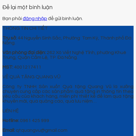
Để lại một bình luận
Bạn phải
đăng nhập
để gửi bình luận.
THÔNG TIN CHI TIẾT
Trụ sở:
44 Nguyễn Sinh Sắc, Phường Tam Kỳ, Thành phố Đà
Nẵng.
Văn phòng đại diện:
262 Xô Viết Nghệ Tĩnh, phường Khuê
Trung, Quận Cẩm Lệ, TP. Đà Nẵng.
MST:
4001217411
VỀ QUÀ TẶNG QUANG VŨ
Công ty TNHH Sản xuất Quà tặng Quang Vũ là xưởng
chuyên cung cấp các sản phẩm quà tặng in thông tin theo
yêu cầu của khách hàng, miễn phí thiết kế để làm quà tặng
khuyến mãi, quà quảng cáo, quà lưu niệm…
LIÊN HỆ
Hotline:
0961 425 999
Email:
qtquangvu@gmail.com