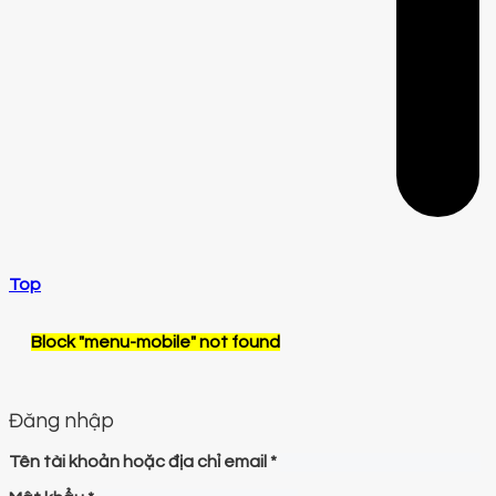
Top
Block
"menu-mobile"
not found
Đăng nhập
Tên tài khoản hoặc địa chỉ email
*