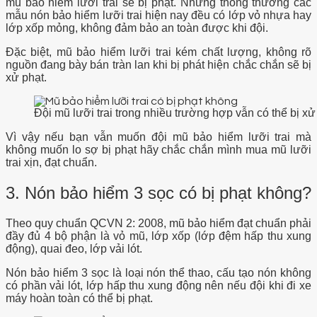
mũ bảo hiểm lưỡi trai sẽ bị phạt. Nhưng thông thường các
mẫu nón bảo hiểm lưỡi trai hiện nay đều có lớp vỏ nhựa hay
lớp xốp mỏng, không đảm bảo an toàn được khi đội.
Đặc biệt, mũ bảo hiểm lưỡi trai kém chất lượng, không rõ
nguồn đang bày bán tràn lan khi bị phát hiện chắc chắn sẽ bị
xử phạt.
Đội mũ lưỡi trai trong nhiều trường hợp vẫn có thể bị xử
Vì vậy nếu bạn vẫn muốn đội mũ bảo hiểm lưỡi trai mà
không muốn lo sợ bị phạt hãy chắc chắn mình mua mũ lưỡi
trai xịn, đạt chuẩn.
3. Nón bảo hiểm 3 sọc có bị phạt không?
Theo quy chuẩn QCVN 2: 2008, mũ bảo hiểm đạt chuẩn phải
đầy đủ 4 bộ phận là vỏ mũ, lớp xốp (lớp đệm hấp thu xung
động), quai đeo, lớp vải lót.
Nón bảo hiểm 3 sọc là loại nón thể thao, cấu tạo nón không
có phần vải lót, lớp hấp thu xung động nên nếu đội khi đi xe
máy hoàn toàn có thể bị phạt.