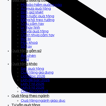
Quà tặng quảng cáo
Mũ bảo hiểm quảng cáo
Áo mưa quà tặng
Bình giữ nhiệt
Bình nước quà tặng
Đồng hồ treo tường
Ô dù cầm tay
Ly thủy tinh
Túi vải quà tặng
Quạt nhựa cầm tay
Bút bi
Móc khoá
Sổ tay
Quà tặng gốm sứ
Ấm chén
Ly sứ
Quà tặng khác
Set quà tặng
Quà tặng gia dụng
Lịch Bloc 2026
Lịch để bàn 2026
Lịch 7 tờ 2026
Lịch 5 tờ 2026
Cặp da công sở
Quà tặng theo ngành
Quà tặng ngành giáo dục
Tư vấn quà tặng