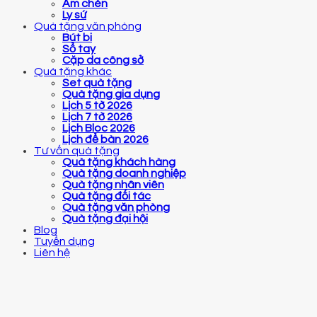
Ấm chén
Ly sứ
Quà tặng văn phòng
Bút bi
Sổ tay
Cặp da công sở
Quà tặng khác
Set quà tặng
Quà tặng gia dụng
Lịch 5 tờ 2026
Lịch 7 tờ 2026
Lịch Bloc 2026
Lịch để bàn 2026
Tư vấn quà tặng
Quà tặng khách hàng
Quà tặng doanh nghiệp
Quà tặng nhân viên
Quà tặng đối tác
Quà tặng văn phòng
Quà tặng đại hội
Blog
Tuyển dụng
Liên hệ