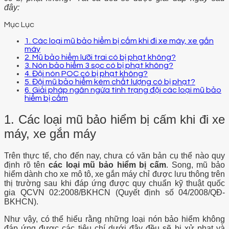
đây:
Mục Lục
1. Các loại mũ bảo hiểm bị cấm khi đi xe máy, xe gắn
máy
2. Mũ bảo hiểm lưỡi trai có bị phạt không?
3. Nón bảo hiểm 3 sọc có bị phạt không?
4. Đội nón POC có bị phạt không?
5. Đội mũ bảo hiểm kém chất lượng có bị phạt?
6. Giải pháp ngăn ngừa tình trạng đội các loại mũ bảo
hiểm bị cấm
1. Các loại mũ bảo hiểm bị cấm khi đi xe
máy, xe gắn máy
Trên thực tế, cho đến nay, chưa có văn bản cụ thể nào quy
định rõ tên
các loại mũ bảo hiểm bị cấm
. Song, mũ bảo
hiểm dành cho xe mô tô, xe gắn máy chỉ được lưu thông trên
thị trường sau khi đáp ứng được quy chuẩn kỹ thuật quốc
gia QCVN 02:2008/BKHCN (Quyết định số 04/2008/QĐ-
BKHCN).
Như vậy, có thể hiểu rằng những loại nón bảo hiểm không
đáp ứng được các tiêu chí dưới đây đều sẽ bị xử phạt và