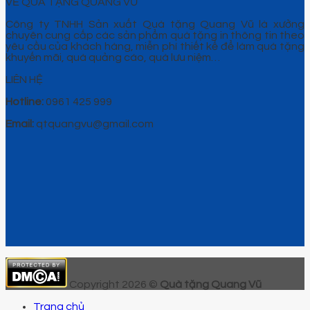
VỀ QUÀ TẶNG QUANG VŨ
Công ty TNHH Sản xuất Quà tặng Quang Vũ là xưởng
chuyên cung cấp các sản phẩm quà tặng in thông tin theo
yêu cầu của khách hàng, miễn phí thiết kế để làm quà tặng
khuyến mãi, quà quảng cáo, quà lưu niệm…
LIÊN HỆ
Hotline:
0961 425 999
Email:
qtquangvu@gmail.com
Copyright 2026 ©
Quà tặng Quang Vũ
Trang chủ