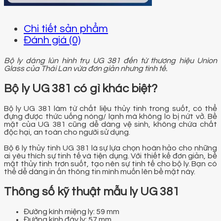
Chi tiết sản phẩm
Đánh giá (0)
Bộ ly dáng lùn hình trụ UG 381 đến từ thương hiệu Union
Glass của Thái Lan vừa đơn giản nhưng tinh tế.
Bộ ly UG 381 có gì khác biệt?
Bộ ly UG 381 làm từ chất liệu thủy tinh trong suốt, có thể
đựng được thức uống nóng/ lạnh mà không lo bị nứt vở. Bề
mặt của UG 381 cũng dễ dàng vệ sinh, không chứa chất
độc hại, an toàn cho người sử dụng.
Bộ 6 ly thủy tinh UG 381 là sự lựa chọn hoàn hảo cho những
ai yêu thích sự tinh tế và tiện dụng. Với thiết kế đơn giản, bề
mặt thủy tinh trơn suốt, tạo nên sự tinh tế cho bộ ly. Bạn có
thể dễ dàng in ấn thông tin mình muốn lên bề mặt này.
Thông số kỹ thuật mẫu ly UG 381
Đường kính miệng ly: 59 mm
Đường kính đáy ly: 57 mm