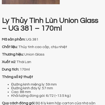
Ly Thủy Tinh Lùn Union Glass
– UG 381 – 170ml
Mã sản phẩm:
UG 381
Chất liệu:
Thủy tinh cao cấp, chịu nhiệt
Thương hiệu:
Union Glass
Xuất xứ:
Thái Lan
Dung tích:
170ml
Thông số kỹ thuật
Đường kính miệng ly: 59 mm
Đường kính đáy ly: 57 mm
Cao: 88 mm
Khối lượng đóng gói: 6/72 (~13.5 kg.)
Quy cách đóng gói:
Bộ 6 ly kèm hộp carton của nhà sản