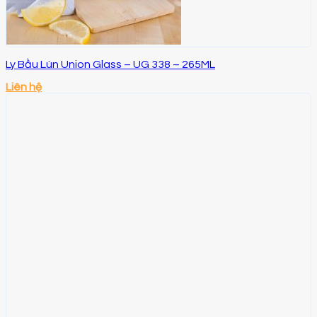
Ly Bầu Lùn Union Glass – UG 338 – 265ML
Liên hệ