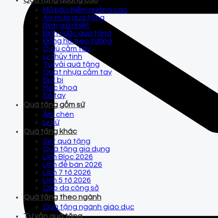
Quà tặng quảng cáo
Mũ bảo hiểm quảng cáo
Áo mưa quà tặng
Bình giữ nhiệt
Bình nước quà tặng
Đồng hồ treo tường
Ô dù cầm tay
Ly thủy tinh
Túi vải quà tặng
Quạt nhựa cầm tay
Bút bi
Móc khoá
Sổ tay
Quà tặng gốm sứ
Ấm chén
Ly sứ
Quà tặng khác
Set quà tặng
Quà tặng gia dụng
Lịch Bloc 2026
Lịch để bàn 2026
Lịch 7 tờ 2026
Lịch 5 tờ 2026
Cặp da công sở
Quà tặng theo ngành
Quà tặng ngành giáo dục
Tư vấn quà tặng