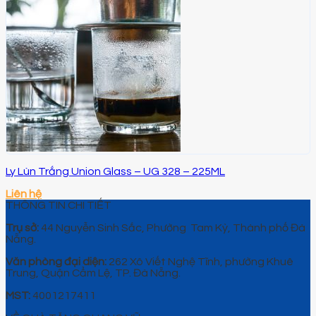
Ly Lùn Trắng Union Glass – UG 328 – 225ML
Liên hệ
THÔNG TIN CHI TIẾT
Trụ sở:
44 Nguyễn Sinh Sắc, Phường Tam Kỳ, Thành phố Đà
Nẵng.
Văn phòng đại diện:
262 Xô Viết Nghệ Tĩnh, phường Khuê
Trung, Quận Cẩm Lệ, TP. Đà Nẵng.
MST:
4001217411