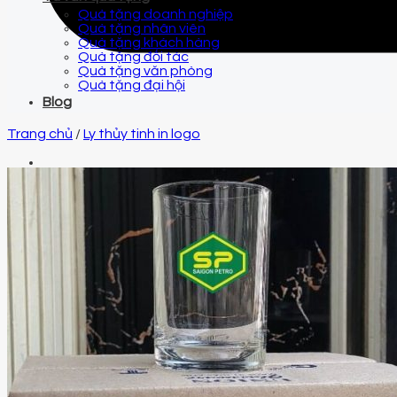
Quà tặng doanh nghiệp
Quà tặng nhân viên
Quà tặng khách hàng
Quà tặng đối tác
Quà tặng văn phòng
Quà tặng đại hội
Blog
Trang chủ
/
Ly thủy tinh in logo
Email
qtquangvu@gmail.com
Điện thoại
0961 425 999