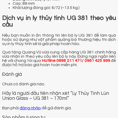
Cao: 88 mm
Khối lượng đóng gói: 6/72 (~13.5 kg.)
Dịch vụ in ly thủy tinh UG 381 theo yêu
cầu
Nếu bạn muốn in ấn thông tin lên bộ ly UG 381 để làm quà
hoặc sử dụng như vật phẩm quảng bá thương hiệu thì dịch
vụ in ly thủy tinh sẽ là giải pháp hoàn hảo.
Quà tặng Quang Vũ vừa cung cấp hàng UG 381 chính hãng
vừa nhận in theo yêu cầu lên bộ ly này. Đừng ngại ngần liên
hệ với chúng tôi qua
Hotline
0898 211 471/ 0961 425 999
để
được hỗ trợ báo giá hoàn toàn miễn phí.
Đánh giá
Chưa có đánh giá nào.
Hãy là người đầu tiên nhận xét “Ly Thủy Tinh Lùn
Union Glass – UG 381 – 170ml”
Bạn phải
đăng nhập
để gửi đánh giá.
Sản phẩm tương tự