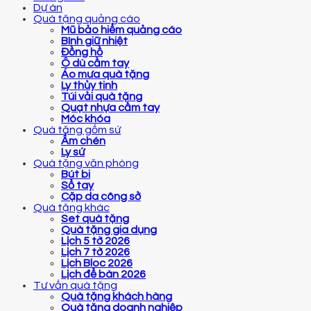
Dự án
Quà tặng quảng cáo
Mũ bảo hiểm quảng cáo
Bình giữ nhiệt
Đồng hồ
Ô dù cầm tay
Áo mưa quà tặng
Ly thủy tinh
Túi vải quà tặng
Quạt nhựa cầm tay
Móc khóa
Quà tặng gốm sứ
Ấm chén
Ly sứ
Quà tặng văn phòng
Bút bi
Sổ tay
Cặp da công sở
Quà tặng khác
Set quà tặng
Quà tặng gia dụng
Lịch 5 tờ 2026
Lịch 7 tờ 2026
Lịch Bloc 2026
Lịch để bàn 2026
Tư vấn quà tặng
Quà tặng khách hàng
Quà tặng doanh nghiệp