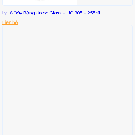
Ly Lỡ Đáy Bằng Union Glass – UG 305 – 255ML
Liên hệ