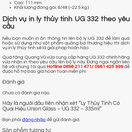
Cao: 111 mm
Khối lượng đóng gói: 6/48 (~22.5 kg.)
Dịch vụ in ly thủy tinh UG 332 theo yêu
cầu
Nếu bạn muốn in ấn thông tin lên bộ ly UG 332 để làm quà
hoặc sử dụng như vật phẩm quảng bá thương hiệu thì dịch
vụ in ly thủy tinh sẽ là giải pháp hoàn hảo.
Quà tặng Quang Vũ vừa cung cấp hàng UG 332 chính hãng
vừa nhận in theo yêu cầu lên bộ ly này. Đừng ngại ngần liên
hệ với chúng tôi qua
Hotline
0898 211 471/ 0961 425 999
để
được hỗ trợ báo giá hoàn toàn miễn phí.
Đánh giá
Chưa có đánh giá nào.
Hãy là người đầu tiên nhận xét “Ly Thủy Tinh Có
Quai Hiệu Union Glass – UG 332 – 335ml”
Bạn phải
đăng nhập
để gửi đánh giá.
Sản phẩm tương tự