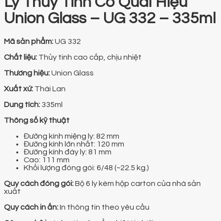
Ly Thủy Tinh Có Quai Hiệu
Union Glass – UG 332 – 335ml
Mã sản phẩm:
UG 332
Chất liệu:
Thủy tinh cao cấp, chịu nhiệt
Thương hiệu:
Union Glass
Xuất xứ:
Thái Lan
Dung tích:
335ml
Thông số kỹ thuật
Đường kính miệng ly: 82 mm
Đường kính lớn nhất: 120 mm
Đường kính đáy ly: 81 mm
Cao: 111 mm
Khối lượng đóng gói: 6/48 (~22.5 kg.)
Quy cách đóng gói:
Bộ 6 ly kèm hộp carton của nhà sản
xuất
Quy cách in ấn:
In thông tin theo yêu cầu