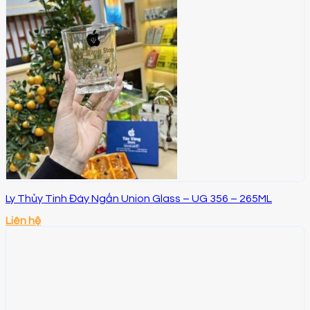
Ly Thủy Tinh Đáy Ngấn Union Glass – UG 356 – 265ML
Liên hệ