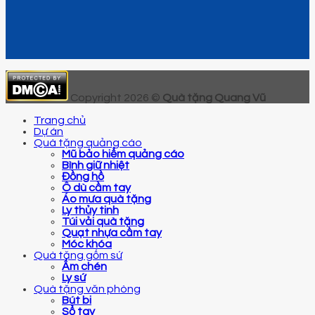
Copyright 2026 ©
Quà tặng Quang Vũ
Trang chủ
Dự án
Quà tặng quảng cáo
Mũ bảo hiểm quảng cáo
Bình giữ nhiệt
Đồng hồ
Ô dù cầm tay
Áo mưa quà tặng
Ly thủy tinh
Túi vải quà tặng
Quạt nhựa cầm tay
Móc khóa
Quà tặng gốm sứ
Ấm chén
Ly sứ
Quà tặng văn phòng
Bút bi
Sổ tay