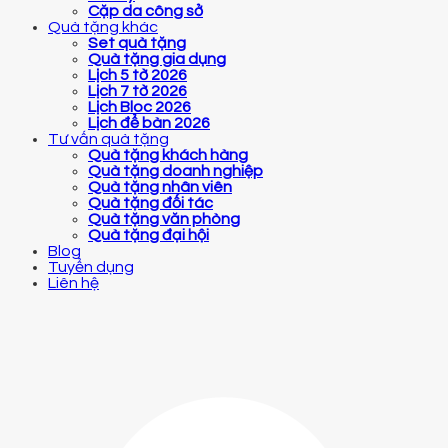
Cặp da công sở
Quà tặng khác
Set quà tặng
Quà tặng gia dụng
Lịch 5 tờ 2026
Lịch 7 tờ 2026
Lịch Bloc 2026
Lịch để bàn 2026
Tư vấn quà tặng
Quà tặng khách hàng
Quà tặng doanh nghiệp
Quà tặng nhân viên
Quà tặng đối tác
Quà tặng văn phòng
Quà tặng đại hội
Blog
Tuyển dụng
Liên hệ