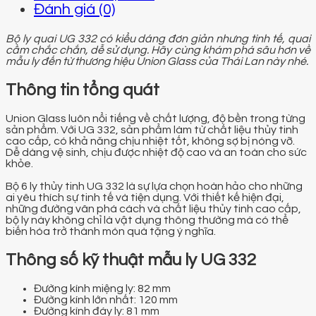
Đánh giá (0)
Bộ ly quai UG 332 có kiểu dáng đơn giản nhưng tinh tế, quai
cầm chắc chắn, dễ sử dụng. Hãy cùng khám phá sâu hơn về
mẫu ly đến từ thương hiệu Union Glass của Thái Lan này nhé.
Thông tin tổng quát
Union Glass luôn nổi tiếng về chất lượng, độ bền trong từng
sản phẩm. Với UG 332, sản phẩm làm từ chất liệu thủy tinh
cao cấp, có khả năng chịu nhiệt tốt, không sợ bị nóng vỡ.
Dễ dàng vệ sinh, chịu được nhiệt độ cao và an toàn cho sức
khỏe.
Bộ 6 ly thủy tinh UG 332 là sự lựa chọn hoàn hảo cho những
ai yêu thích sự tinh tế và tiện dụng. Với thiết kế hiện đại,
những đường vân phá cách và chất liệu thủy tinh cao cấp,
bộ ly này không chỉ là vật dụng thông thường mà có thể
biến hóa trở thành món quà tặng ý nghĩa.
Thông số kỹ thuật mẫu ly UG 332
Đường kính miệng ly: 82 mm
Đường kính lớn nhất: 120 mm
Đường kính đáy ly: 81 mm