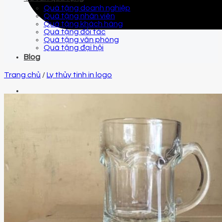
Quà tặng doanh nghiệp
Quà tặng nhân viên
Quà tặng khách hàng
Quà tặng đối tác
Quà tặng văn phòng
Quà tặng đại hội
Blog
Trang chủ
/
Ly thủy tinh in logo
Email
qtquangvu@gmail.com
Điện thoại
0961 425 999