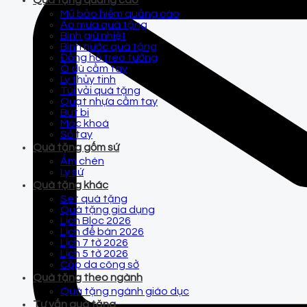
Quà tặng quảng cáo
Mũ bảo hiểm quảng cáo
Áo mưa quà tặng
Bình giữ nhiệt
Bình nước quà tặng
Đồng hồ treo tường
Ô dù cầm tay
Ly thủy tinh
Túi vải quà tặng
Quạt nhựa cầm tay
Bút bi
Móc khoá
Sổ tay
Quà tặng gốm sứ
Ấm chén
Ly sứ
Quà tặng khác
Set quà tặng
Quà tặng gia dụng
Lịch Bloc 2026
Lịch để bàn 2026
Lịch 7 tờ 2026
Lịch 5 tờ 2026
Cặp da công sở
Quà tặng theo ngành
Quà tặng ngành giáo dục
Tư vấn quà tặng