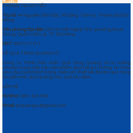
Liên hệ
THÔNG TIN CHI TIẾT
Trụ sở:
44 Nguyễn Sinh Sắc, Phường Tam Kỳ, Thành phố Đà
Nẵng.
Văn phòng đại diện:
262 Xô Viết Nghệ Tĩnh, phường Khuê
Trung, Quận Cẩm Lệ, TP. Đà Nẵng.
MST:
4001217411
VỀ QUÀ TẶNG QUANG VŨ
Công ty TNHH Sản xuất Quà tặng Quang Vũ là xưởng
chuyên cung cấp các sản phẩm quà tặng in thông tin theo
yêu cầu của khách hàng, miễn phí thiết kế để làm quà tặng
khuyến mãi, quà quảng cáo, quà lưu niệm…
LIÊN HỆ
Hotline:
0961 425 999
Email:
qtquangvu@gmail.com