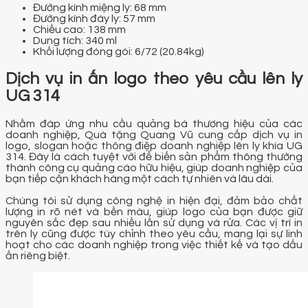
Đường kính miệng ly: 68 mm
Đường kính đáy ly: 57 mm
Chiều cao: 138 mm
Dung tích: 340 ml
Khối lượng đóng gói: 6/72 (20.84kg)
Dịch vụ in ấn logo theo yêu cầu lên ly
UG 314
Nhằm đáp ứng nhu cầu quảng bá thương hiệu của các
doanh nghiệp, Quà tặng Quang Vũ cung cấp dịch vụ in
logo, slogan hoặc thông điệp doanh nghiệp lên ly khía UG
314. Đây là cách tuyệt vời để biến sản phẩm thông thường
thành công cụ quảng cáo hữu hiệu, giúp doanh nghiệp của
bạn tiếp cận khách hàng một cách tự nhiên và lâu dài.
Chúng tôi sử dụng công nghệ in hiện đại, đảm bảo chất
lượng in rõ nét và bền màu, giúp logo của bạn được giữ
nguyên sắc đẹp sau nhiều lần sử dụng và rửa. Các vị trí in
trên ly cũng được tùy chỉnh theo yêu cầu, mang lại sự linh
hoạt cho các doanh nghiệp trong việc thiết kế và tạo dấu
ấn riêng biệt.