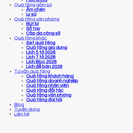
Móc khóa
Quà tặng gốm sứ
Ấm chén
Ly sứ
Quà tặng văn phòng
Bút bi
Sổ tay
Cặp da công sở
Quà tặng khác
Set quà tặng
Quà tặng gia dụng
Lịch 5 tờ 2026
Lịch 7 tờ 2026
Lịch Bloc 2026
Lịch để bàn 2026
Tư vấn quà tặng
Quà tặng khách hàng
Quà tặng doanh nghiệp
Quà tặng nhân viên
Quà tặng đối tác
Quà tặng văn phòng
Quà tặng đại hội
Blog
Tuyển dụng
Liên hệ