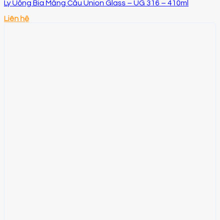
Ly Uống Bia Măng Cầu Union Glass – UG 316 – 410ml
Liên hệ