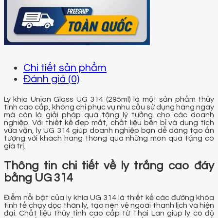
Chi tiết sản phẩm
Đánh giá (0)
Ly khía Union Glass UG 314 (295ml) là một sản phẩm thủy
tinh cao cấp, không chỉ phục vụ nhu cầu sử dụng hàng ngày
mà còn là giải pháp quà tặng lý tưởng cho các doanh
nghiệp. Với thiết kế đẹp mắt, chất liệu bền bỉ và dung tích
vừa vặn, ly UG 314 giúp doanh nghiệp bạn dễ dàng tạo ấn
tượng với khách hàng thông qua những món quà tặng có
giá trị.
Thông tin chi tiết về ly trắng cao đáy
bằng UG 314
Điểm nổi bật của ly khía UG 314 là thiết kế các đường khóa
tinh tế chạy dọc thân ly, tạo nên vẻ ngoài thanh lịch và hiện
đại. Chất liệu thủy tinh cao cấp từ Thái Lan giúp ly có độ