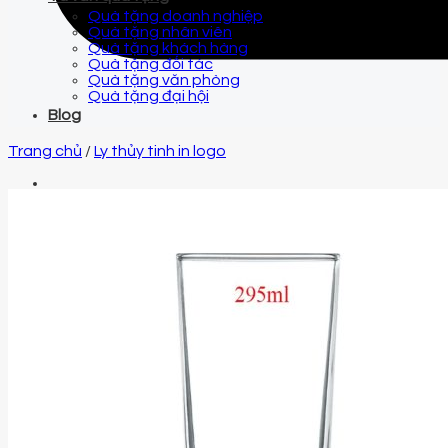
Quà tặng doanh nghiệp
Quà tặng nhân viên
Quà tặng khách hàng
Quà tặng đối tác
Quà tặng văn phòng
Quà tặng đại hội
Blog
Trang chủ
/
Ly thủy tinh in logo
Email
qtquangvu@gmail.com
Điện thoại
0961 425 999