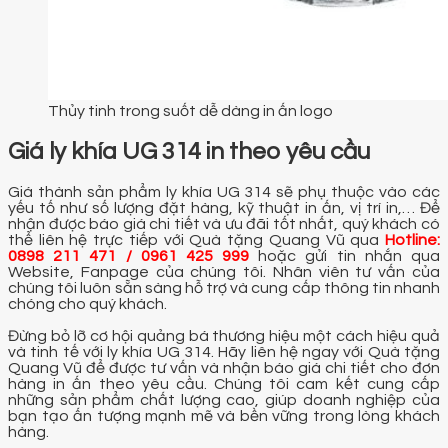
Thủy tinh trong suốt dễ dàng in ấn logo
Giá ly khía UG 314 in theo yêu cầu
Giá thành sản phẩm ly khía UG 314 sẽ phụ thuộc vào các
yếu tố như số lượng đặt hàng, kỹ thuật in ấn, vị trí in,… Để
nhận được báo giá chi tiết và ưu đãi tốt nhất, quý khách có
thể liên hệ trực tiếp với Quà tặng Quang Vũ qua
Hotline:
0898 211 471 / 0961 425 999
hoặc gửi tin nhắn qua
Website, Fanpage của chúng tôi. Nhân viên tư vấn của
chúng tôi luôn sẵn sàng hỗ trợ và cung cấp thông tin nhanh
chóng cho quý khách.
Đừng bỏ lỡ cơ hội quảng bá thương hiệu một cách hiệu quả
và tinh tế với ly khía UG 314. Hãy liên hệ ngay với Quà tặng
Quang Vũ để được tư vấn và nhận báo giá chi tiết cho đơn
hàng in ấn theo yêu cầu. Chúng tôi cam kết cung cấp
những sản phẩm chất lượng cao, giúp doanh nghiệp của
bạn tạo ấn tượng mạnh mẽ và bền vững trong lòng khách
hàng.