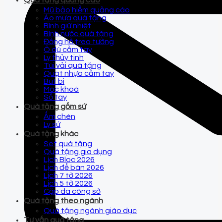
Quà tặng quảng cáo
Mũ bảo hiểm quảng cáo
Áo mưa quà tặng
Bình giữ nhiệt
Bình nước quà tặng
Đồng hồ treo tường
Ô dù cầm tay
Ly thủy tinh
Túi vải quà tặng
Quạt nhựa cầm tay
Bút bi
Móc khoá
Sổ tay
Quà tặng gốm sứ
Ấm chén
Ly sứ
Quà tặng khác
Set quà tặng
Quà tặng gia dụng
Lịch Bloc 2026
Lịch để bàn 2026
Lịch 7 tờ 2026
Lịch 5 tờ 2026
Cặp da công sở
Quà tặng theo ngành
Quà tặng ngành giáo dục
Tư vấn quà tặng