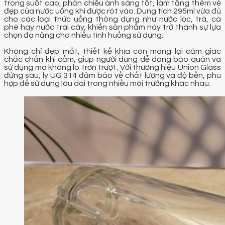
trong suốt cao, phản chiếu ánh sáng tốt, làm tăng thêm vẻ
đẹp của nước uống khi được rót vào. Dung tích 295ml vừa đủ
cho các loại thức uống thông dụng như nước lọc, trà, cà
phê hay nước trái cây, khiến sản phẩm này trở thành sự lựa
chọn đa năng cho nhiều tình huống sử dụng.
Không chỉ đẹp mắt, thiết kế khía còn mang lại cảm giác
chắc chắn khi cầm, giúp người dùng dễ dàng bảo quản và
sử dụng mà không lo trơn trượt. Với thương hiệu Union Glass
đứng sau, ly UG 314 đảm bảo về chất lượng và độ bền, phù
hợp để sử dụng lâu dài trong nhiều môi trường khác nhau.