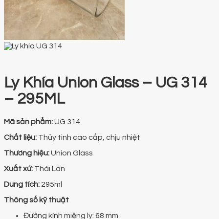
Ly Khía Union Glass – UG 314
– 295ML
Mã sản phẩm:
UG 314
Chất liệu:
Thủy tinh cao cấp, chịu nhiệt
Thương hiệu:
Union Glass
Xuất xứ:
Thái Lan
Dung tích:
295ml
Thông số kỹ thuật
Đường kính miệng ly: 68 mm