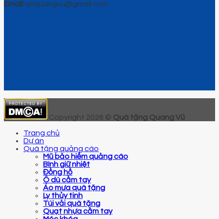
Email:
qtquangvu@gmail.com
Copyright 2026 ©
Quà tặng Quang Vũ
Trang chủ
Dự án
Quà tặng quảng cáo
Mũ bảo hiểm quảng cáo
Bình giữ nhiệt
Đồng hồ
Ô dù cầm tay
Áo mưa quà tặng
Ly thủy tinh
Túi vải quà tặng
Quạt nhựa cầm tay