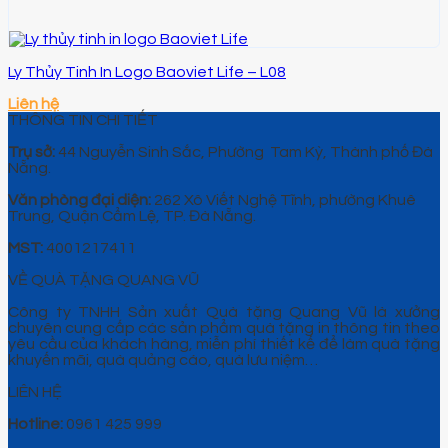
Ly Thủy Tinh In Logo Baoviet Life – L08
Liên hệ
THÔNG TIN CHI TIẾT
Trụ sở:
44 Nguyễn Sinh Sắc, Phường Tam Kỳ, Thành phố Đà
Nẵng.
Văn phòng đại diện:
262 Xô Viết Nghệ Tĩnh, phường Khuê
Trung, Quận Cẩm Lệ, TP. Đà Nẵng.
MST:
4001217411
VỀ QUÀ TẶNG QUANG VŨ
Công ty TNHH Sản xuất Quà tặng Quang Vũ là xưởng
chuyên cung cấp các sản phẩm quà tặng in thông tin theo
yêu cầu của khách hàng, miễn phí thiết kế để làm quà tặng
khuyến mãi, quà quảng cáo, quà lưu niệm…
LIÊN HỆ
Hotline:
0961 425 999