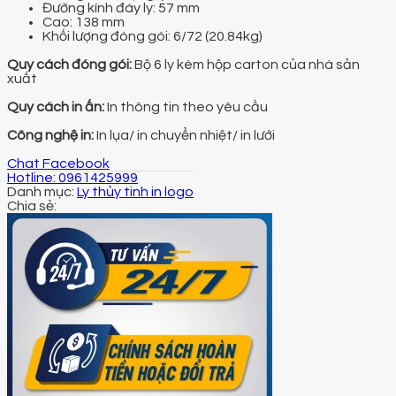
Đường kính đáy ly: 57 mm
Cao: 138 mm
Khối lượng đóng gói:
6/72 (20.84kg)
Quy cách đóng gói:
Bộ 6 ly kèm hộp carton của nhà sản
xuất
Quy cách in ấn:
In thông tin theo yêu cầu
Công nghệ in:
In lụa/ in chuyển nhiệt/ in lưới
Chat Facebook
Hotline: 0961425999
Danh mục:
Ly thủy tinh in logo