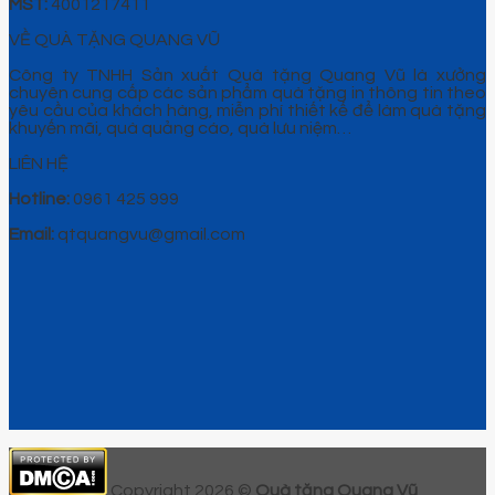
MST:
4001217411
VỀ QUÀ TẶNG QUANG VŨ
Công ty TNHH Sản xuất Quà tặng Quang Vũ là xưởng
chuyên cung cấp các sản phẩm quà tặng in thông tin theo
yêu cầu của khách hàng, miễn phí thiết kế để làm quà tặng
khuyến mãi, quà quảng cáo, quà lưu niệm…
LIÊN HỆ
Hotline:
0961 425 999
Email:
qtquangvu@gmail.com
Copyright 2026 ©
Quà tặng Quang Vũ