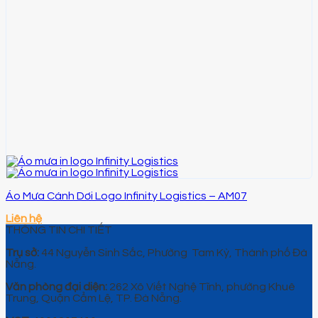
Áo Mưa Cánh Dơi Logo Infinity Logistics – AM07
Liên hệ
THÔNG TIN CHI TIẾT
Trụ sở:
44 Nguyễn Sinh Sắc, Phường Tam Kỳ, Thành phố Đà
Nẵng.
Văn phòng đại diện:
262 Xô Viết Nghệ Tĩnh, phường Khuê
Trung, Quận Cẩm Lệ, TP. Đà Nẵng.