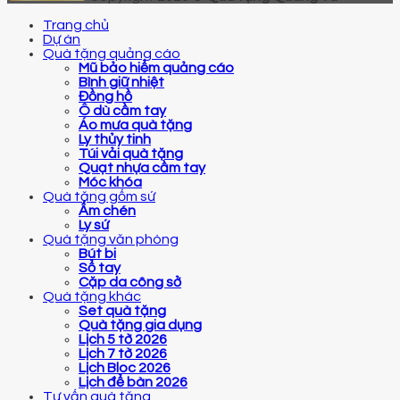
Trang chủ
Dự án
Quà tặng quảng cáo
Mũ bảo hiểm quảng cáo
Bình giữ nhiệt
Đồng hồ
Ô dù cầm tay
Áo mưa quà tặng
Ly thủy tinh
Túi vải quà tặng
Quạt nhựa cầm tay
Móc khóa
Quà tặng gốm sứ
Ấm chén
Ly sứ
Quà tặng văn phòng
Bút bi
Sổ tay
Cặp da công sở
Quà tặng khác
Set quà tặng
Quà tặng gia dụng
Lịch 5 tờ 2026
Lịch 7 tờ 2026
Lịch Bloc 2026
Lịch để bàn 2026
Tư vấn quà tặng