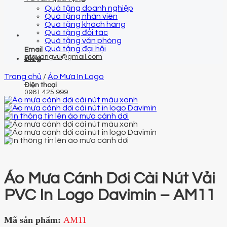
Quà tặng doanh nghiệp
Quà tặng nhân viên
Quà tặng khách hàng
Quà tặng đối tác
Quà tặng văn phòng
Quà tặng đại hội
Email
qtquangvu@gmail.com
Blog
Trang chủ
/
Áo Mưa In Logo
Điện thoại
0961 425 999
Áo Mưa Cánh Dơi Cài Nút Vải
PVC In Logo Davimin – AM11
Mã sản phẩm:
AM11