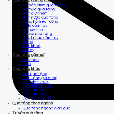
Quà tặng quảng cáo
Mũ bảo hiểm quảng cáo
Áo mưa quà tặng
Bình giữ nhiệt
Bình nước quà tặng
Đồng hồ treo tường
Ô dù cầm tay
Ly thủy tinh
Túi vải quà tặng
Quạt nhựa cầm tay
Bút bi
Móc khoá
Sổ tay
Quà tặng gốm sứ
Ấm chén
Ly sứ
Quà tặng khác
Set quà tặng
Quà tặng gia dụng
Lịch Bloc 2026
Lịch để bàn 2026
Lịch 7 tờ 2026
Lịch 5 tờ 2026
Cặp da công sở
Quà tặng theo ngành
Quà tặng ngành giáo dục
Tư vấn quà tặng