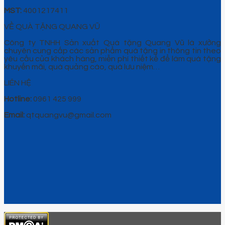
MST:
4001217411
VỀ QUÀ TẶNG QUANG VŨ
Công ty TNHH Sản xuất Quà tặng Quang Vũ là xưởng
chuyên cung cấp các sản phẩm quà tặng in thông tin theo
yêu cầu của khách hàng, miễn phí thiết kế để làm quà tặng
khuyến mãi, quà quảng cáo, quà lưu niệm…
LIÊN HỆ
Hotline:
0961 425 999
Email:
qtquangvu@gmail.com