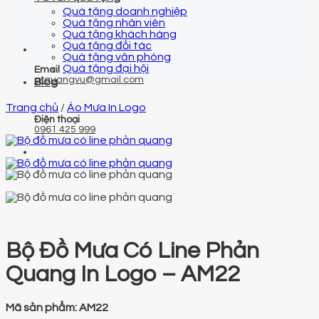
Quà tặng doanh nghiệp
Quà tặng nhân viên
Quà tặng khách hàng
Quà tặng đối tác
Quà tặng văn phòng
Quà tặng đại hội
Email
qtquangvu@gmail.com
Blog
Trang chủ
/
Áo Mưa In Logo
Điện thoại
0961 425 999
Bộ Đồ Mưa Có Line Phản
Quang In Logo – AM22
Mã sản phẩm: AM22