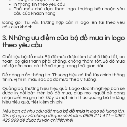
In thông tin theo yêu cầu
Phối màu chủ đạo theo logo thương hiệu hoặc yêu
cầu của khách hàng
Đóng gói: Túi vải, trường hợp cần in logo lên túi theo yêu
cầu của khách
3. Những ưu điểm của bộ đồ mưa in logo
theo yêu cầu
Chất liệu bộ đồ mưa: Bộ đồ mưa được làm từ chất liệu tốt, an
toàn, có giá thành phải chăng, chống thấm tốt. Bộ đồ mưa
có độ bền cao, có thể sử dụng trong thời gian dài.
Dễ dàng in ấn thông tin: Thương hiệu có thể tùy chỉnh thông
tin in, vị trí in, màu sắc bộ đồ mưa theo ý tưởng.
Quảng bá thương hiệu hiệu quả: Logo doanh nghiệp bạn sẽ
được in nổi bật trên bộ đồ mưa, giúp mọi người dễ dàng
nhận biết và ghi nhớ. Đây là một hình thức quảng bá thương
hiệu hiệu quả, tiết kiệm chi phí.
Nếu bạn có nhu cầu đặt mua
bộ đồ mưa
in logo số lượng lớn,
liên hệ ngay với chúng tôi qua số Hotline 0898 211 471 – 0961
425 999 để được tư vấn chi tiết nhé!