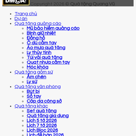
Copyright 2026 ©
Quà tặng Quang Vũ
Trang chủ
Dự án
Quà tặng quảng cáo
Mũ bảo hiểm quảng cáo
Bình giữ nhiệt
Đồng hồ
Ô dù cầm tay
Áo mưa quà tặng
Ly thủy tinh
Túi vải quà tặng
Quạt nhựa cầm tay
Móc khóa
Quà tặng gốm sứ
Ấm chén
Ly sứ
Quà tặng văn phòng
Bút bi
Sổ tay
Cặp da công sở
Quà tặng khác
Set quà tặng
Quà tặng gia dụng
Lịch 5 tờ 2026
Lịch 7 tờ 2026
Lịch Bloc 2026
Lịch để bàn 2026