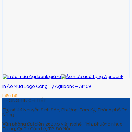
In Áo Mưa Logo Công Ty Agribank – AM09
Liên hệ
THÔNG TIN CHI TIẾT
Trụ sở:
44 Nguyễn Sinh Sắc, Phường Tam Kỳ, Thành phố Đà
Nẵng.
Văn phòng đại diện:
262 Xô Viết Nghệ Tĩnh, phường Khuê
Trung, Quận Cẩm Lệ, TP. Đà Nẵng.