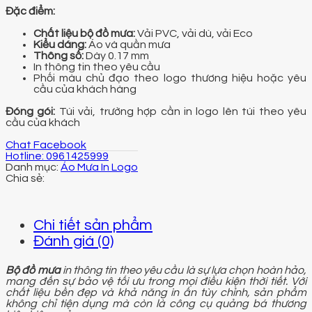
Đặc điểm:
Chất liệu bộ đồ mưa:
Vải PVC, vải dù, vải Eco
Kiểu dáng:
Áo và quần mưa
Thông số:
Dày 0.17 mm
In thông tin theo yêu cầu
Phối màu chủ đạo theo logo thương hiệu hoặc yêu
cầu của khách hàng
Đóng gói:
Túi vải, trường hợp cần in logo lên túi theo yêu
cầu của khách
Chat Facebook
Hotline: 0961425999
Danh mục:
Áo Mưa In Logo
Chi tiết sản phẩm
Đánh giá (0)
Bộ đồ mưa
in thông tin theo yêu cầu là sự lựa chọn hoàn hảo,
mang đến sự bảo vệ tối ưu trong mọi điều kiện thời tiết. Với
chất liệu bền đẹp và khả năng in ấn tùy chỉnh, sản phẩm
không chỉ tiện dụng mà còn là công cụ quảng bá thương