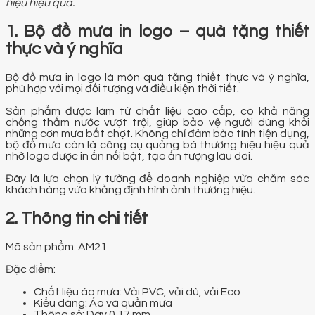
hiệu hiệu quả.
1. Bộ đồ mưa in logo – quà tặng thiết
thực và ý nghĩa
Bộ đồ mưa in logo là món quà tặng thiết thực và ý nghĩa,
phù hợp với mọi đối tượng và điều kiện thời tiết.
Sản phẩm được làm từ chất liệu cao cấp, có khả năng
chống thấm nước vượt trội, giúp bảo vệ người dùng khỏi
những cơn mưa bất chợt. Không chỉ đảm bảo tính tiện dụng,
bộ đồ mưa còn là công cụ quảng bá thương hiệu hiệu quả
nhờ logo được in ấn nổi bật, tạo ấn tượng lâu dài.
Đây là lựa chọn lý tưởng để doanh nghiệp vừa chăm sóc
khách hàng vừa khẳng định hình ảnh thương hiệu.
2. Thông tin chi tiết
Mã sản phẩm: AM21
Đặc điểm:
Chất liệu áo mưa: Vải PVC, vải dù, vải Eco
Kiểu dáng: Áo và quần mưa
Thông số: Dày 0.17 mm