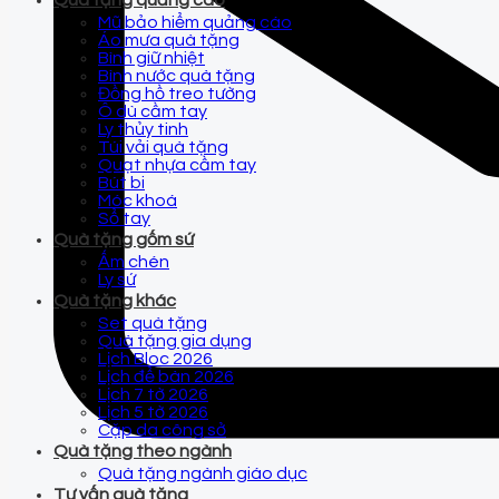
Quà tặng quảng cáo
Mũ bảo hiểm quảng cáo
Áo mưa quà tặng
Bình giữ nhiệt
Bình nước quà tặng
Đồng hồ treo tường
Ô dù cầm tay
Ly thủy tinh
Túi vải quà tặng
Quạt nhựa cầm tay
Bút bi
Móc khoá
Sổ tay
Quà tặng gốm sứ
Ấm chén
Ly sứ
Quà tặng khác
Set quà tặng
Quà tặng gia dụng
Lịch Bloc 2026
Lịch để bàn 2026
Lịch 7 tờ 2026
Lịch 5 tờ 2026
Cặp da công sở
Quà tặng theo ngành
Quà tặng ngành giáo dục
Tư vấn quà tặng