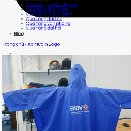
Quà tặng doanh nghiệp
Quà tặng nhân viên
Quà tặng khách hàng
Quà tặng đối tác
Quà tặng văn phòng
Quà tặng đại hội
Blog
Trang chủ
/
Áo Mưa In Logo
Email
qtquangvu@gmail.com
Điện thoại
0961 425 999