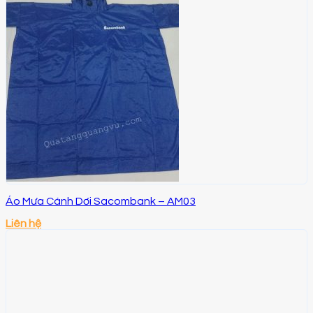
Áo Mưa Cánh Dơi Sacombank – AM03
Liên hệ