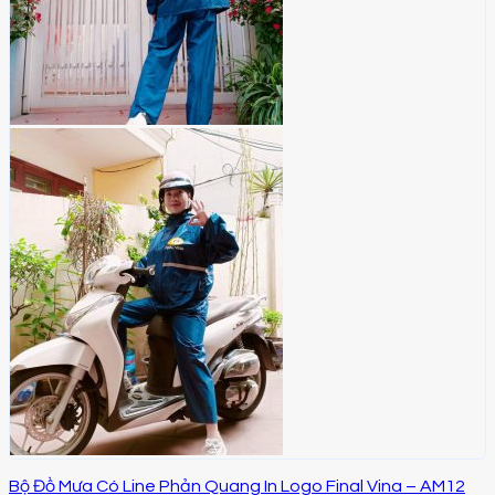
Bộ Đồ Mưa Có Line Phản Quang In Logo Final Vina – AM12