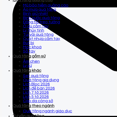
Quà tặng quảng cáo
Mũ bảo hiểm quảng cáo
Áo mưa quà tặng
Bình giữ nhiệt
Bình nước quà tặng
Đồng hồ treo tường
Ô dù cầm tay
Ly thủy tinh
Túi vải quà tặng
Quạt nhựa cầm tay
Bút bi
Móc khoá
Sổ tay
Quà tặng gốm sứ
Ấm chén
Ly sứ
Quà tặng khác
Set quà tặng
Quà tặng gia dụng
Lịch Bloc 2026
Lịch để bàn 2026
Lịch 7 tờ 2026
Lịch 5 tờ 2026
Cặp da công sở
Quà tặng theo ngành
Quà tặng ngành giáo dục
Tư vấn quà tặng