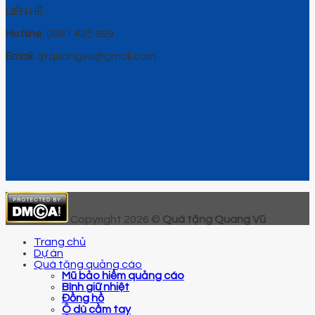
LIÊN HỆ
Hotline:
0961 425 999
Email:
qtquangvu@gmail.com
Copyright 2026 ©
Quà tặng Quang Vũ
Trang chủ
Dự án
Quà tặng quảng cáo
Mũ bảo hiểm quảng cáo
Bình giữ nhiệt
Đồng hồ
Ô dù cầm tay