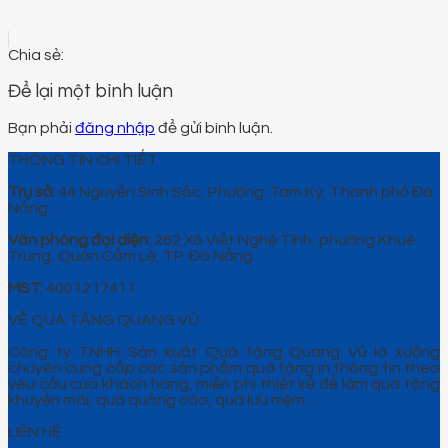
Để lại một bình luận
Bạn phải
đăng nhập
để gửi bình luận.
THÔNG TIN CHI TIẾT
Trụ sở:
44 Nguyễn Sinh Sắc, Phường Tam Kỳ, Thành phố Đà
Nẵng.
Văn phòng đại diện:
262 Xô Viết Nghệ Tĩnh, phường Khuê
Trung, Quận Cẩm Lệ, TP. Đà Nẵng.
MST:
4001217411
VỀ QUÀ TẶNG QUANG VŨ
Công ty TNHH Sản xuất Quà tặng Quang Vũ là xưởng
chuyên cung cấp các sản phẩm quà tặng in thông tin theo
yêu cầu của khách hàng, miễn phí thiết kế để làm quà tặng
khuyến mãi, quà quảng cáo, quà lưu niệm…
LIÊN HỆ