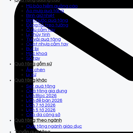
Quà tặng quảng cáo
Mũ bảo hiểm quảng cáo
Áo mưa quà tặng
Bình giữ nhiệt
Bình nước quà tặng
Đồng hồ treo tường
Ô dù cầm tay
Ly thủy tinh
Túi vải quà tặng
Quạt nhựa cầm tay
Bút bi
Móc khoá
Sổ tay
Quà tặng gốm sứ
Ấm chén
Ly sứ
Quà tặng khác
Set quà tặng
Quà tặng gia dụng
Lịch Bloc 2026
Lịch để bàn 2026
Lịch 7 tờ 2026
Lịch 5 tờ 2026
Cặp da công sở
Quà tặng theo ngành
Quà tặng ngành giáo dục
Tư vấn quà tặng