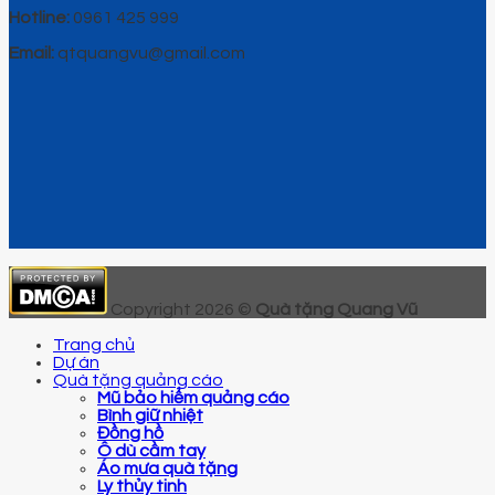
Hotline:
0961 425 999
Email:
qtquangvu@gmail.com
Copyright 2026 ©
Quà tặng Quang Vũ
Trang chủ
Dự án
Quà tặng quảng cáo
Mũ bảo hiểm quảng cáo
Bình giữ nhiệt
Đồng hồ
Ô dù cầm tay
Áo mưa quà tặng
Ly thủy tinh