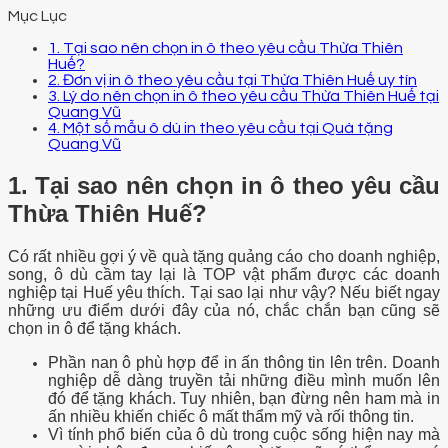
Mục Lục
1. Tại sao nên chọn in ô theo yêu cầu Thừa Thiên
Huế?
2. Đơn vị in ô theo yêu cầu tại Thừa Thiên Huế uy tín
3. Lý do nên chọn in ô theo yêu cầu Thừa Thiên Huế tại
Quang Vũ
4. Một số mẫu ô dù in theo yêu cầu tại Quà tặng
Quang Vũ
1. Tại sao nên chọn in ô theo yêu cầu
Thừa Thiên Huế?
Có rất nhiều gợi ý về quà tặng quảng cáo cho doanh nghiệp,
song, ô dù cầm tay lại là TOP vật phẩm được các doanh
nghiệp tại Huế yêu thích. Tại sao lại như vậy? Nếu biết ngay
những ưu điểm dưới đây của nó, chắc chắn bạn cũng sẽ
chọn in ô để tặng khách.
Phần nan ô phù hợp để in ấn thông tin lên trên. Doanh
nghiệp dễ dàng truyền tải những điều mình muốn lên
đó để tặng khách. Tuy nhiên, bạn đừng nên ham mà in
ấn nhiều khiến chiếc ô mất thẩm mỹ và rối thông tin.
Vì tính phổ biến của ô dù trong cuộc sống hiện nay mà