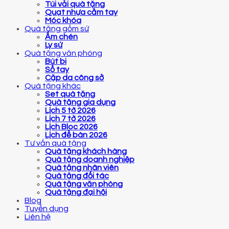
Túi vải quà tặng
Quạt nhựa cầm tay
Móc khóa
Quà tặng gốm sứ
Ấm chén
Ly sứ
Quà tặng văn phòng
Bút bi
Sổ tay
Cặp da công sở
Quà tặng khác
Set quà tặng
Quà tặng gia dụng
Lịch 5 tờ 2026
Lịch 7 tờ 2026
Lịch Bloc 2026
Lịch để bàn 2026
Tư vấn quà tặng
Quà tặng khách hàng
Quà tặng doanh nghiệp
Quà tặng nhân viên
Quà tặng đối tác
Quà tặng văn phòng
Quà tặng đại hội
Blog
Tuyển dụng
Liên hệ