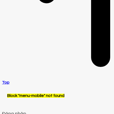
Top
Block
"menu-mobile"
not found
Đăng nhập