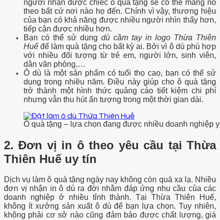
người nhận được chiếc ô quà tặng sẽ có thể mang nó
theo bất cứ nơi nào họ đến. Chính vì vậy, thương hiệu
của bạn có khả năng được nhiều người nhìn thấy hơn,
tiếp cận được nhiều hơn.
Bạn có thể sử dụng
dù cầm tay in logo Thừa Thiên
Huế
để làm quà tặng cho bất kỳ ai. Bởi vì ô dù phù hợp
với nhiều đối tượng từ trẻ em, người lớn, sinh viên,
dân văn phòng,…
Ô dù là một sản phẩm có tuổi thọ cao, bạn có thể sử
dụng trong nhiều năm. Điều này giúp cho ô quà tặng
trở thành một hình thức quảng cáo tiết kiệm chi phí
nhưng vẫn thu hút ấn tượng trong một thời gian dài.
Ô quà tặng – lựa chọn đang được nhiều doanh nghiệp y
2. Đơn vị in ô theo yêu cầu tại Thừa
Thiên Huế uy tín
Dịch vụ làm ô quà tặng ngày nay không còn quá xa lạ. Nhiều
đơn vị nhận in ô dù ra đời nhằm đáp ứng nhu cầu của các
doanh nghiệp ở nhiều tỉnh thành. Tại Thừa Thiên Huế,
không ít xưởng sản xuất ô dù để bạn lựa chọn. Tuy nhiên,
không phải cơ sở nào cũng đảm bảo được chất lượng, giá