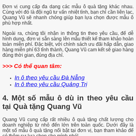
Đơn vị cung cấp đa dạng các mẫu ô quà tặng khác nhau.
Cùng với đó là đội ngũ tư vấn nhiệt tình, bạn chỉ cần liên lạc,
Quang Vũ sẽ nhanh chóng giúp bạn lựa chọn được mẫu ô
phù hợp nhất.
Ngoài ra, chúng tôi nhận in thông tin theo yêu cầu, để dễ
hình dung, đơn vị sẵn sàng lên mẫu thiết kế tham khảo hoàn
toàn miễn phí. Đặc biệt, v
ới chính sách ưu đãi hấp dẫn, giao
hàng miễn phí 63 tỉnh thành, Quang Vũ cam kết sẽ giao hàng
đúng thời gian, đúng địa chỉ.
>>> Có thể quan tâm:
In ô theo yêu cầu Đà Nẵng
In ô theo yêu cầu Quảng
Trị
4. Một số mẫu ô dù in theo yêu cầu
tại Quà tặng Quang Vũ
Quang Vũ cung cấp rất nhiều ô quà tặng chất lượng cho
doanh nghiệp từ nhỏ đến lớn trên toàn quốc. Dưới đây là
một số mẫu ô quà tặng nổi bật tại đơn vị, bạn tham khảo để
có thêm sự lựa chọn cho mình nhé!