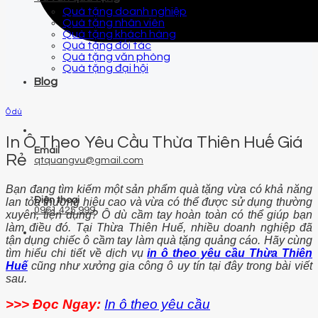
Quà tặng doanh nghiệp
Quà tặng nhân viên
Quà tặng khách hàng
Quà tặng đối tác
Quà tặng văn phòng
Quà tặng đại hội
Blog
Ô dù
In Ô Theo Yêu Cầu Thừa Thiên Huế Giá
Email
Rẻ
qtquangvu@gmail.com
Bạn đang tìm kiếm một sản phẩm quà tặng vừa có khả năng
Điện thoại
lan tỏa thương hiệu cao và vừa có thể được sử dụng thường
0961 425 999
xuyên, tiện dụng? Ô dù cầm tay hoàn toàn có thể giúp bạn
làm điều đó. Tại Thừa Thiên Huế, nhiều doanh nghiệp đã
tận dụng chiếc ô cầm tay làm quà tặng quảng cáo. Hãy cùng
tìm hiểu chi tiết về dịch vụ
in ô theo yêu cầu Thừa Thiên
Huế
cũng như xưởng gia công ô uy tín tại đây trong bài viết
sau.
>>> Đọc Ngay:
In ô theo yêu cầu