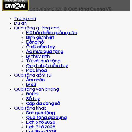
Copyright 2026 ©
Quà tặng Quang Vũ
Trang chủ
Dự án
Quà tặng quảng cáo
Mũ bảo hiểm quảng cáo
Bình giữ nhiệt
Đồng hồ
Ô dù cầm tay
Áo mưa quà tặng
Ly thủy tinh
Túi vải quà tặng
Quạt nhựa cầm tay
Móc khóa
Quà tặng gốm sứ
Ấm chén
Ly sứ
Quà tặng văn phòng
Bút bi
Sổ tay
Cặp da công sở
Quà tặng khác
Set quà tặng
Quà tặng gia dụng
Lịch 5 tờ 2026
Lịch 7 tờ 2026
Lịch Bloc 2026