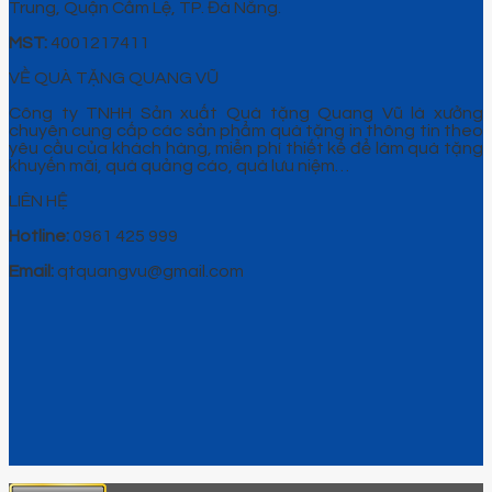
Trung, Quận Cẩm Lệ, TP. Đà Nẵng.
MST:
4001217411
VỀ QUÀ TẶNG QUANG VŨ
Công ty TNHH Sản xuất Quà tặng Quang Vũ là xưởng
chuyên cung cấp các sản phẩm quà tặng in thông tin theo
yêu cầu của khách hàng, miễn phí thiết kế để làm quà tặng
khuyến mãi, quà quảng cáo, quà lưu niệm…
LIÊN HỆ
Hotline:
0961 425 999
Email:
qtquangvu@gmail.com