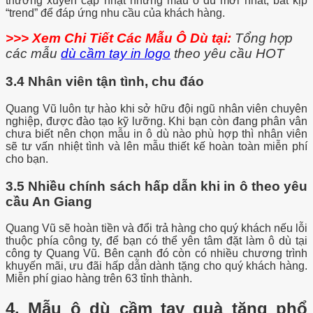
thường xuyên cập nhật những mẫu ô dù mới nhất, bắt kịp
“trend” để đáp ứng nhu cầu của khách hàng.
>>> Xem Chi Tiết Các Mẫu Ô Dù tại:
Tổng hợp
các mẫu
dù cầm tay in logo
theo yêu cầu HOT
3.4 Nhân viên tận tình, chu đáo
Quang Vũ luôn tự hào khi sở hữu đội ngũ nhân viên chuyên
nghiệp, được đào tạo kỹ lưỡng. Khi bạn còn đang phân vân
chưa biết nên chọn mẫu in ô dù nào phù hợp thì nhân viên
sẽ tư vấn nhiệt tình và lên mẫu thiết kế hoàn toàn miễn phí
cho bạn.
3.5 Nhiều chính sách hấp dẫn khi in ô theo yêu
cầu An Giang
Quang Vũ sẽ hoàn tiền và đổi trả hàng cho quý khách nếu lỗi
thuộc phía công ty, để bạn có thể yên tâm đặt làm ô dù tại
công ty Quang Vũ. Bên cạnh đó còn có nhiều chương trình
khuyến mãi, ưu đãi hấp dẫn dành tặng cho quý khách hàng.
Miễn phí giao hàng trên 63 tỉnh thành.
4. Mẫu ô dù cầm tay quà tặng phổ