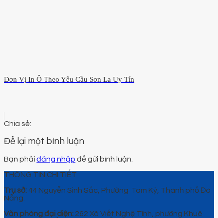
Đơn Vị In Ô Theo Yêu Cầu Sơn La Uy Tín
Để lại một bình luận
Bạn phải
đăng nhập
để gửi bình luận.
THÔNG TIN CHI TIẾT
Trụ sở:
44 Nguyễn Sinh Sắc, Phường Tam Kỳ, Thành phố Đà
Nẵng.
Văn phòng đại diện:
262 Xô Viết Nghệ Tĩnh, phường Khuê