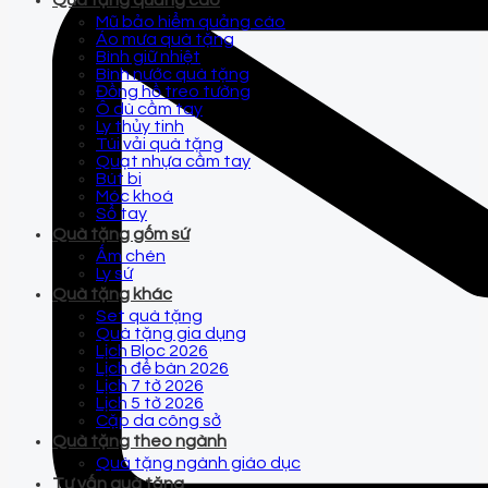
Quà tặng quảng cáo
Mũ bảo hiểm quảng cáo
Áo mưa quà tặng
Bình giữ nhiệt
Bình nước quà tặng
Đồng hồ treo tường
Ô dù cầm tay
Ly thủy tinh
Túi vải quà tặng
Quạt nhựa cầm tay
Bút bi
Móc khoá
Sổ tay
Quà tặng gốm sứ
Ấm chén
Ly sứ
Quà tặng khác
Set quà tặng
Quà tặng gia dụng
Lịch Bloc 2026
Lịch để bàn 2026
Lịch 7 tờ 2026
Lịch 5 tờ 2026
Cặp da công sở
Quà tặng theo ngành
Quà tặng ngành giáo dục
Tư vấn quà tặng