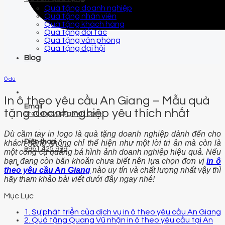
Quà tặng doanh nghiệp
Quà tặng nhân viên
Quà tặng khách hàng
Quà tặng đối tác
Quà tặng văn phòng
Quà tặng đại hội
Blog
Ô dù
In ô theo yêu cầu An Giang – Mẫu quà
Email
tặng doanh nghiệp yêu thích nhất
qtquangvu@gmail.com
Dù cầm tay in logo là quà tặng doanh nghiệp dành đến cho
Điện thoại
khách hàng không chỉ thể hiện như một lời tri ân mà còn là
0961 425 999
một công cụ quảng bá hình ảnh doanh nghiệp hiệu quả. Nếu
bạn đang còn băn khoăn chưa biết nên lựa chọn đơn vị
in ô
theo yêu cầu An Giang
nào uy tín và chất lượng nhất vậy thì
hãy tham khảo bài viết dưới đây ngay nhé!
Mục Lục
1. Sự phát triển của dịch vụ in ô theo yêu cầu An Giang
2. Quà tặng Quang Vũ nhận in ô theo yêu cầu tại An