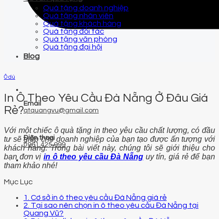
Quà tặng doanh nghiệp
Quà tặng nhân viên
Quà tặng khách hàng
Quà tặng đối tác
Quà tặng văn phòng
Quà tặng đại hội
Blog
Ô dù
In Ô Theo Yêu Cầu Đà Nẵng Ở Đâu Giá
Email
Rẻ?
qtquangvu@gmail.com
Với một chiếc ô quà tặng in theo yêu cầu chất lượng, có đầu
Điện thoại
tư sẽ giúp cho doanh nghiệp của bạn tạo được ấn tượng với
0961 425 999
khách hàng. Trong bài viết này, chúng tôi sẽ giới thiệu cho
bạn đơn vị
in ô theo yêu cầu Đà Nẵng
uy tín, giá rẻ để bạn
tham khảo nhé!
Mục Lục
1. Cơ sở in ô theo yêu cầu Đà Nẵng giá rẻ
2. Tại sao nên chọn in ô theo yêu cầu Đà Nẵng tại
Quang Vũ?