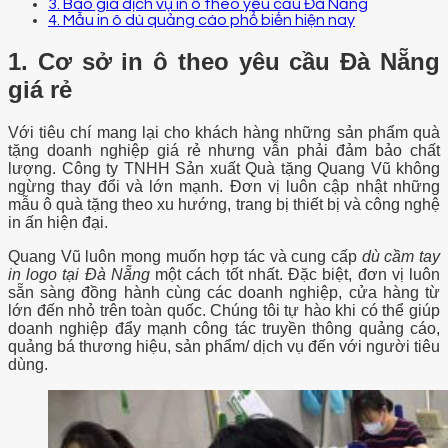
3. Báo giá dịch vụ in ô theo yêu cầu Đà Nẵng
4. Mẫu in ô dù quảng cáo phổ biến hiện nay
1. Cơ sở in ô theo yêu cầu Đà Nẵng
giá rẻ
Với tiêu chí mang lại cho khách hàng những sản phẩm quà
tặng doanh nghiệp giá rẻ nhưng vẫn phải đảm bảo chất
lượng. Công ty TNHH Sản xuất Quà tặng Quang Vũ không
ngừng thay đổi và lớn mạnh. Đơn vị luôn cập nhật những
mẫu ô quà tặng theo xu hướng, trang bị thiết bị và công nghệ
in ấn hiện đại.
Quang Vũ luôn mong muốn hợp tác và cung cấp
dù cầm tay
in logo tại Đà Nẵng
một cách tốt nhất. Đặc biệt, đơn vị luôn
sẵn sàng
đồng hành cùng các doanh nghiệp, cửa hàng từ
lớn đến nhỏ trên toàn quốc. Chúng tôi tự hào khi có thể giúp
doanh nghiệp đẩy mạnh công tác truyền thông quảng cáo,
quảng bá thương hiệu, sản phẩm/ dịch vụ đến với người tiêu
dùng.