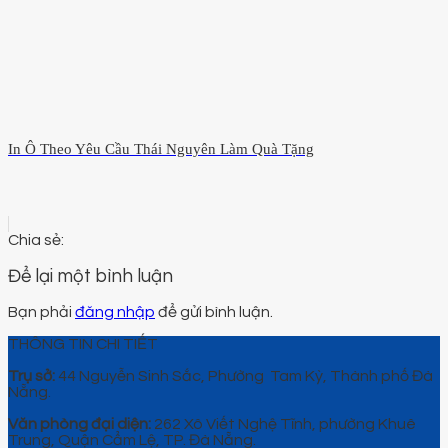
In Ô Theo Yêu Cầu Thái Nguyên Làm Quà Tặng
Để lại một bình luận
Bạn phải
đăng nhập
để gửi bình luận.
THÔNG TIN CHI TIẾT
Trụ sở:
44 Nguyễn Sinh Sắc, Phường Tam Kỳ, Thành phố Đà
Nẵng.
Văn phòng đại diện:
262 Xô Viết Nghệ Tĩnh, phường Khuê
Trung, Quận Cẩm Lệ, TP. Đà Nẵng.