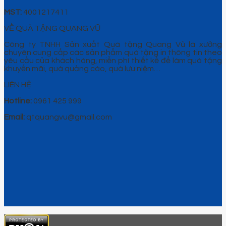
MST:
4001217411
VỀ QUÀ TẶNG QUANG VŨ
Công ty TNHH Sản xuất Quà tặng Quang Vũ là xưởng
chuyên cung cấp các sản phẩm quà tặng in thông tin theo
yêu cầu của khách hàng, miễn phí thiết kế để làm quà tặng
khuyến mãi, quà quảng cáo, quà lưu niệm…
LIÊN HỆ
Hotline:
0961 425 999
Email:
qtquangvu@gmail.com