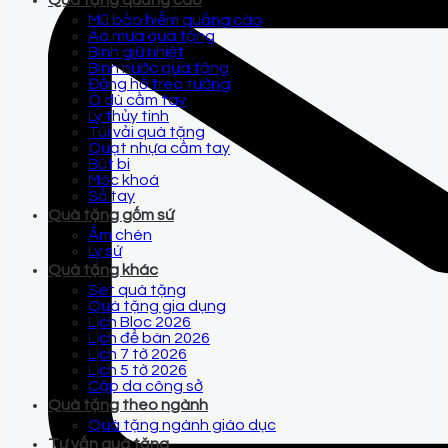
Quà tặng quảng cáo
Mũ bảo hiểm quảng cáo
Áo mưa quà tặng
Bình giữ nhiệt
Bình nước quà tặng
Đồng hồ treo tường
Ô dù cầm tay
Ly thủy tinh
Túi vải quà tặng
Quạt nhựa cầm tay
Bút bi
Móc khoá
Sổ tay
Quà tặng gốm sứ
Ấm chén
Ly sứ
Quà tặng khác
Set quà tặng
Quà tặng gia dụng
Lịch Bloc 2026
Lịch để bàn 2026
Lịch 7 tờ 2026
Lịch 5 tờ 2026
Cặp da công sở
Quà tặng theo ngành
Quà tặng ngành giáo dục
Tư vấn quà tặng