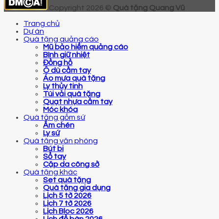
Copyright 2026 ©
Quà tặng Quang Vũ
Trang chủ
Dự án
Quà tặng quảng cáo
Mũ bảo hiểm quảng cáo
Bình giữ nhiệt
Đồng hồ
Ô dù cầm tay
Áo mưa quà tặng
Ly thủy tinh
Túi vải quà tặng
Quạt nhựa cầm tay
Móc khóa
Quà tặng gốm sứ
Ấm chén
Ly sứ
Quà tặng văn phòng
Bút bi
Sổ tay
Cặp da công sở
Quà tặng khác
Set quà tặng
Quà tặng gia dụng
Lịch 5 tờ 2026
Lịch 7 tờ 2026
Lịch Bloc 2026