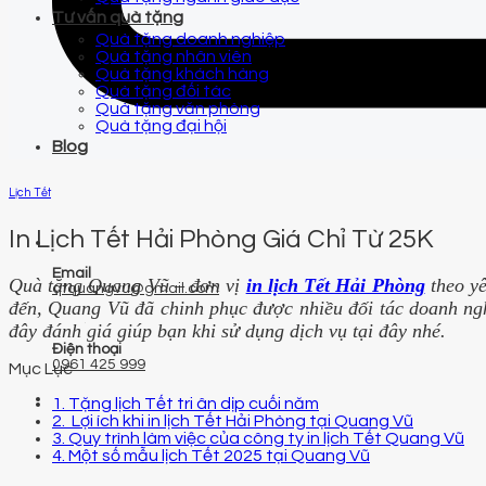
Tư vấn quà tặng
Quà tặng doanh nghiệp
Quà tặng nhân viên
Quà tặng khách hàng
Quà tặng đối tác
Quà tặng văn phòng
Quà tặng đại hội
Blog
Lịch Tết
In Lịch Tết Hải Phòng Giá Chỉ Từ 25K
Email
Quà tặng Quang Vũ – đơn vị
in lịch Tết Hải Phòng
theo y
qtquangvu@gmail.com
đến, Quang Vũ đã chinh phục được nhiều đối tác doanh nghi
đây đánh giá giúp bạn khi sử dụng dịch vụ tại đây nhé.
Điện thoại
0961 425 999
Mục Lục
1. Tặng lịch Tết tri ân dịp cuối năm
2. Lợi ích khi in lịch Tết Hải Phòng tại Quang Vũ
3. Quy trình làm việc của công ty in lịch Tết Quang Vũ
4. Một số mẫu lịch Tết 2025 tại Quang Vũ