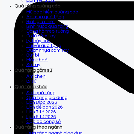
Lịch Tết 2026
Quà tặng quảng cáo
Mũ bảo hiểm quảng cáo
Áo mưa quà tặng
Bình giữ nhiệt
Bình nước quà tặng
Đồng hồ treo tường
Ô dù cầm tay
Ly thủy tinh
Túi vải quà tặng
Quạt nhựa cầm tay
Bút bi
Móc khoá
Sổ tay
Quà tặng gốm sứ
Ấm chén
Ly sứ
Quà tặng khác
Set quà tặng
Quà tặng gia dụng
Lịch Bloc 2026
Lịch để bàn 2026
Lịch 7 tờ 2026
Lịch 5 tờ 2026
Cặp da công sở
Quà tặng theo ngành
Quà tặng ngành giáo dục