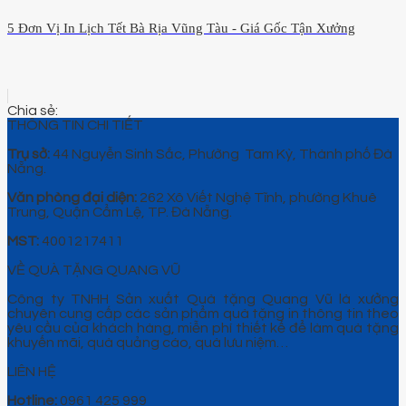
5 Đơn Vị In Lịch Tết Bà Rịa Vũng Tàu - Giá Gốc Tận Xưởng
THÔNG TIN CHI TIẾT
Trụ sở:
44 Nguyễn Sinh Sắc, Phường Tam Kỳ, Thành phố Đà
Nẵng.
Văn phòng đại diện:
262 Xô Viết Nghệ Tĩnh, phường Khuê
Trung, Quận Cẩm Lệ, TP. Đà Nẵng.
MST:
4001217411
VỀ QUÀ TẶNG QUANG VŨ
Công ty TNHH Sản xuất Quà tặng Quang Vũ là xưởng
chuyên cung cấp các sản phẩm quà tặng in thông tin theo
yêu cầu của khách hàng, miễn phí thiết kế để làm quà tặng
khuyến mãi, quà quảng cáo, quà lưu niệm…
LIÊN HỆ
Hotline:
0961 425 999