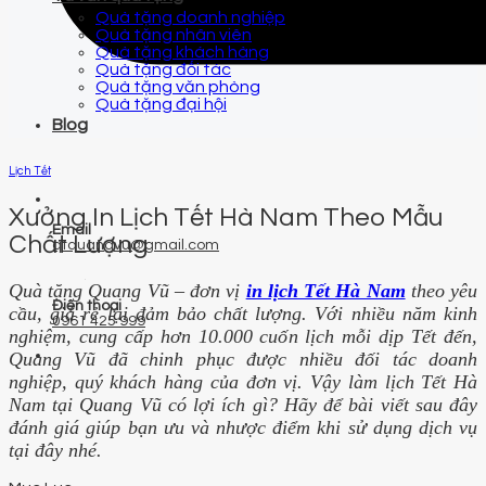
Quà tặng doanh nghiệp
Quà tặng nhân viên
Quà tặng khách hàng
Quà tặng đối tác
Quà tặng văn phòng
Quà tặng đại hội
Blog
Lịch Tết
Xưởng In Lịch Tết Hà Nam Theo Mẫu
Email
Chất Lượng
qtquangvu@gmail.com
Quà tặng Quang Vũ – đơn vị
in lịch Tết Hà Nam
theo yêu
Điện thoại
cầu, giá rẻ lại đảm bảo chất lượng. Với nhiều năm kinh
0961 425 999
nghiệm, cung cấp hơn 10.000 cuốn lịch mỗi dịp Tết đến,
Quang Vũ đã chinh phục được nhiều đối tác doanh
nghiệp, quý khách hàng của đơn vị. Vậy làm lịch Tết Hà
Nam tại Quang Vũ có lợi ích gì? Hãy để bài viết sau đây
đánh giá giúp bạn ưu và nhược điểm khi sử dụng dịch vụ
tại đây nhé.