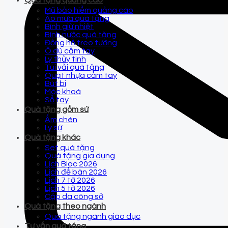
Quà tặng quảng cáo
Mũ bảo hiểm quảng cáo
Áo mưa quà tặng
Bình giữ nhiệt
Bình nước quà tặng
Đồng hồ treo tường
Ô dù cầm tay
Ly thủy tinh
Túi vải quà tặng
Quạt nhựa cầm tay
Bút bi
Móc khoá
Sổ tay
Quà tặng gốm sứ
Ấm chén
Ly sứ
Quà tặng khác
Set quà tặng
Quà tặng gia dụng
Lịch Bloc 2026
Lịch để bàn 2026
Lịch 7 tờ 2026
Lịch 5 tờ 2026
Cặp da công sở
Quà tặng theo ngành
Quà tặng ngành giáo dục
Tư vấn quà tặng