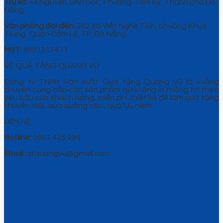
Trụ sở:
44 Nguyễn Sinh Sắc, Phường Tam Kỳ, Thành phố Đà
Nẵng.
Văn phòng đại diện:
262 Xô Viết Nghệ Tĩnh, phường Khuê
Trung, Quận Cẩm Lệ, TP. Đà Nẵng.
MST:
4001217411
VỀ QUÀ TẶNG QUANG VŨ
Công ty TNHH Sản xuất Quà tặng Quang Vũ là xưởng
chuyên cung cấp các sản phẩm quà tặng in thông tin theo
yêu cầu của khách hàng, miễn phí thiết kế để làm quà tặng
khuyến mãi, quà quảng cáo, quà lưu niệm…
LIÊN HỆ
Hotline:
0961 425 999
Email:
qtquangvu@gmail.com