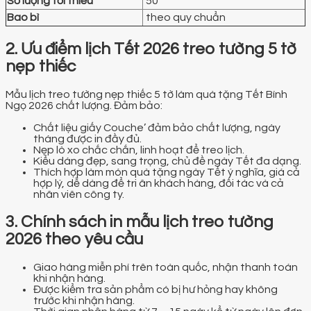
Số lượng tối thiểu
50
Bao bì
theo quy chuẩn
2. Ưu điểm lịch Tết 2026 treo tường 5 tờ
nẹp thiếc
Mẫu lịch treo tường nẹp thiếc 5 tờ làm quà tặng Tết Bính
Ngọ 2026 chất lượng. Đảm bảo:
Chất liệu giấy Couche’ đảm bảo chất lượng, ngày
tháng được in đầy đủ.
Nẹp lò xo chắc chắn, linh hoạt để treo lịch.
Kiểu dáng đẹp, sang trọng, chủ đề ngày Tết đa dạng.
Thích hợp làm món quà tặng ngày Tết ý nghĩa, giá cả
hợp lý, dễ dàng để tri ân khách hàng, đối tác và cả
nhân viên công ty.
3. Chính sách in mẫu lịch treo tường
2026 theo yêu cầu
Giao hàng miễn phí trên toàn quốc, nhận thanh toán
khi nhận hàng.
Được kiểm tra sản phẩm có bị hư hỏng hay không
trước khi nhận hàng.