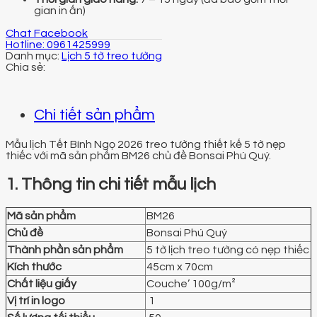
gian in ấn)
Chat Facebook
Hotline: 0961425999
Danh mục:
Lịch 5 tờ treo tường
Chi tiết sản phẩm
Mẫu lịch Tết Bính Ngọ 2026 treo tường thiết kế 5 tờ nẹp
thiếc với mã sản phẩm BM26 chủ đề Bonsai Phú Quý.
1. Thông tin chi tiết mẫu lịch
Mã sản phẩm
BM26
Chủ đề
Bonsai Phú Quý
Thành phần sản phẩm
5 tờ lịch treo tường có nẹp thiếc
Kích thước
45cm x 70cm
Chất liệu giấy
Couche’ 100g/m²
Vị trí in logo
1