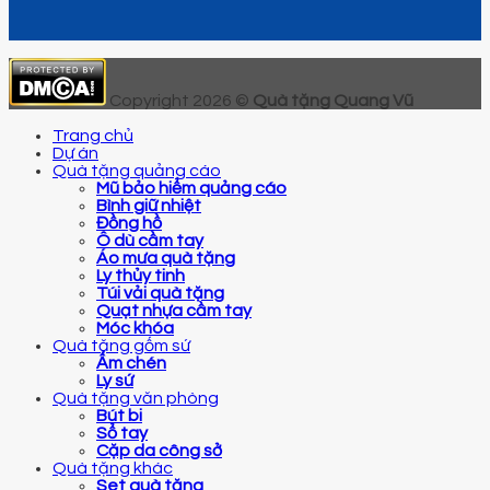
Copyright 2026 ©
Quà tặng Quang Vũ
Trang chủ
Dự án
Quà tặng quảng cáo
Mũ bảo hiểm quảng cáo
Bình giữ nhiệt
Đồng hồ
Ô dù cầm tay
Áo mưa quà tặng
Ly thủy tinh
Túi vải quà tặng
Quạt nhựa cầm tay
Móc khóa
Quà tặng gốm sứ
Ấm chén
Ly sứ
Quà tặng văn phòng
Bút bi
Sổ tay
Cặp da công sở
Quà tặng khác
Set quà tặng