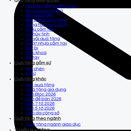
Quà tặng quảng cáo
Mũ bảo hiểm quảng cáo
Áo mưa quà tặng
Bình giữ nhiệt
Bình nước quà tặng
Đồng hồ treo tường
Ô dù cầm tay
Ly thủy tinh
Túi vải quà tặng
Quạt nhựa cầm tay
Bút bi
Móc khoá
Sổ tay
Quà tặng gốm sứ
Ấm chén
Ly sứ
Quà tặng khác
Set quà tặng
Quà tặng gia dụng
Lịch Bloc 2026
Lịch để bàn 2026
Lịch 7 tờ 2026
Lịch 5 tờ 2026
Cặp da công sở
Quà tặng theo ngành
Quà tặng ngành giáo dục
Tư vấn quà tặng