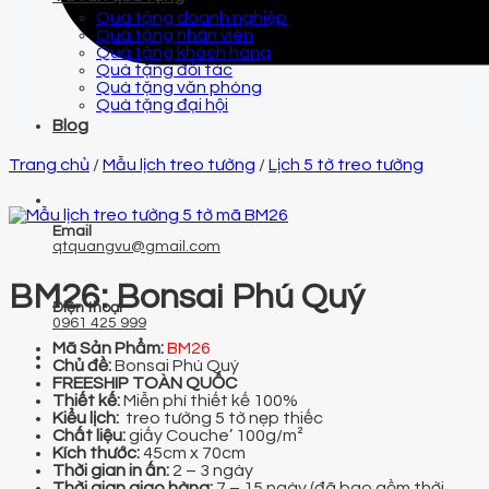
Quà tặng doanh nghiệp
Quà tặng nhân viên
Quà tặng khách hàng
Quà tặng đối tác
Quà tặng văn phòng
Quà tặng đại hội
Blog
Trang chủ
/
Mẫu lịch treo tường
/
Lịch 5 tờ treo tường
Email
qtquangvu@gmail.com
BM26: Bonsai Phú Quý
Điện thoại
0961 425 999
Mã Sản Phẩm:
BM26
Chủ đề:
Bonsai Phú Quý
FREESHIP TOÀN QUỐC
Thiết kế:
Miễn phí thiết kế 100%
Kiểu lịch:
treo tường 5 tờ nẹp thiếc
Chất liệu:
giấy Couche’ 100g/m²
Kích thước:
45cm x 70cm
Thời gian in ấn:
2 – 3 ngày
Thời gian giao hàng:
7 – 15 ngày (đã bao gồm thời