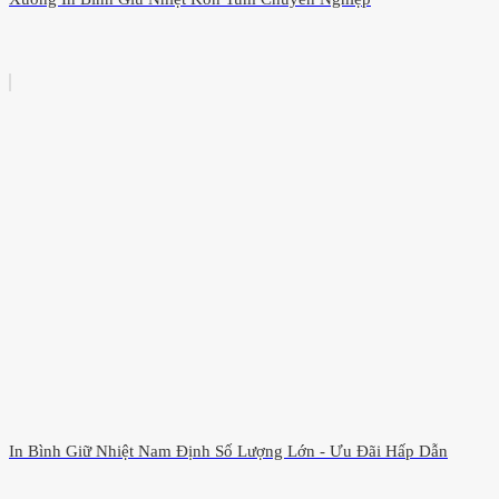
In Bình Giữ Nhiệt Nam Định Số Lượng Lớn - Ưu Đãi Hấp Dẫn