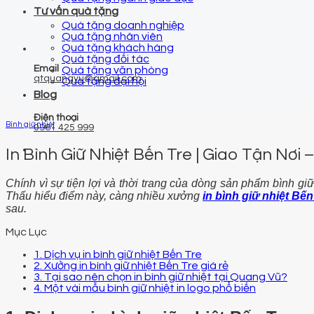
Tư vấn quà tặng
Quà tặng doanh nghiệp
Quà tặng nhân viên
Quà tặng khách hàng
Quà tặng đối tác
Email
Quà tặng văn phòng
qtquangvu@gmail.com
Quà tặng đại hội
Blog
Điện thoại
Bình giữ nhiệt
0961 425 999
In Bình Giữ Nhiệt Bến Tre | Giao Tận Nơi 
Chính vì sự tiện lợi và thời trang của dòng sản phẩm bình giữ
Thấu hiểu điểm này, càng nhiều xưởng
in bình giữ nhiệt Bến
sau.
Mục Lục
1. Dịch vụ in bình giữ nhiệt Bến Tre
2. Xưởng in bình giữ nhiệt Bến Tre giá rẻ
3. Tại sao nên chọn in bình giữ nhiệt tại Quang Vũ?
4. Một vài mẫu bình giữ nhiệt in logo phổ biến