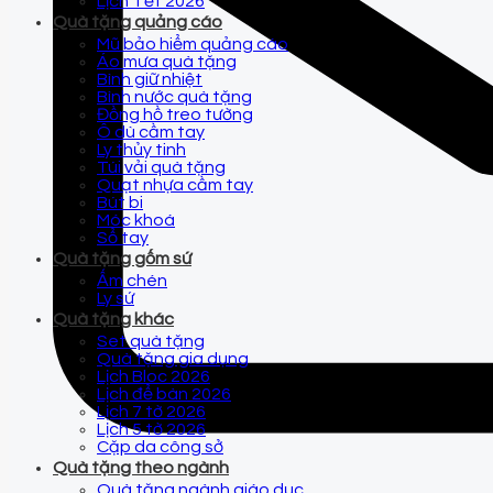
Lịch Tết 2026
Quà tặng quảng cáo
Mũ bảo hiểm quảng cáo
Áo mưa quà tặng
Bình giữ nhiệt
Bình nước quà tặng
Đồng hồ treo tường
Ô dù cầm tay
Ly thủy tinh
Túi vải quà tặng
Quạt nhựa cầm tay
Bút bi
Móc khoá
Sổ tay
Quà tặng gốm sứ
Ấm chén
Ly sứ
Quà tặng khác
Set quà tặng
Quà tặng gia dụng
Lịch Bloc 2026
Lịch để bàn 2026
Lịch 7 tờ 2026
Lịch 5 tờ 2026
Cặp da công sở
Quà tặng theo ngành
Quà tặng ngành giáo dục