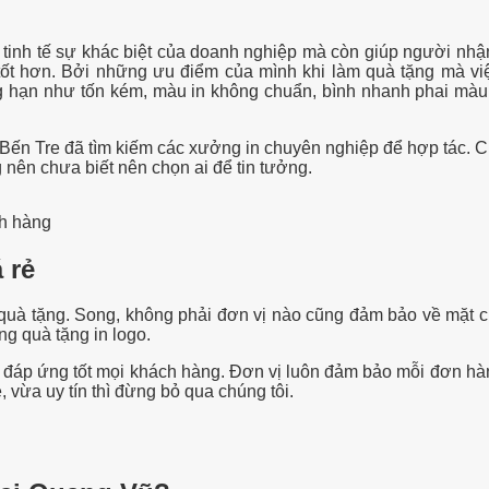
ách tinh tế sự khác biệt của doanh nghiệp mà còn giúp người n
ốt hơn. Bởi những ưu điểm của mình khi làm quà tặng mà việ
ng hạn như tốn kém, màu in không chuẩn, bình nhanh phai màu
 Bến Tre đã tìm kiếm các xưởng in chuyên nghiệp để hợp tác. Ch
nên chưa biết nên chọn ai để tin tưởng.
ch hàng
 rẻ
t quà tặng. Song, không phải đơn vị nào cũng đảm bảo về mặt c
ng quà tặng in logo.
đáp ứng tốt mọi khách hàng. Đơn vị luôn đảm bảo mỗi đơn hà
 vừa uy tín thì đừng bỏ qua chúng tôi.