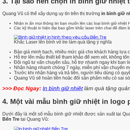
3. Tại sao nên chọn in bình giữ nhiệt
Quang Vũ có thể xây dựng uy tín trên thị trường
in bình giữ n
Nhận in ấn mọi thông tin bạn muốn lên các loại bình giữ nhiệt
Các kỹ thuật in hiện đại bao gồm khắc laser trên chai để đảm b
Khắc Laser lên bình vỏ tre làm quà tặng ý nghĩa
Báo giá minh bạch, nhiều mức giá cho khách hàng lựa c
Hỗ trợ lên mẫu thiết kế tham khảo để xem xét, không tốn 
Đội ngũ tư vấn chuyên sâu, hỗ trợ nhanh ngay khi bạn liê
Nhận hàng nhanh chóng 7 ngày, miễn phí vận chuyển mọ
Trước khi nhận hàng và trả tiền, người tiêu dùng có quy
Quang Vũ sẽ hoàn tiền hoặc đổi sản phẩm nếu có sai sót
>>> Đọc Ngay:
In bình giữ nhiệt
làm quà tặng quả
4. Một vài mẫu bình giữ nhiệt in logo
Dưới đây là một số mẫu bình giữ nhiệt được sản xuất tại Q
Bến Tre
tại Quang Vũ: