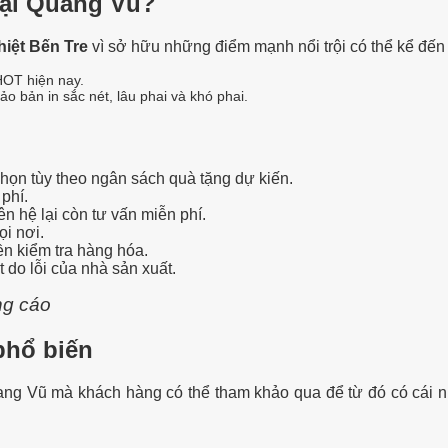
 tại Quang Vũ?
hiệt Bến Tre
vì sở hữu những điểm mạnh nổi trội có thể kể đến
 HOT hiện nay.
ảo bản in sắc nét, lâu phai và khó phai.
họn tùy theo ngân sách quà tặng dự kiến.
phí.
n hệ lại còn tư vấn miễn phí.
i nơi.
ền kiểm tra hàng hóa.
 do lỗi của nhà sản xuất.
ng cáo
 phổ biến
uang Vũ mà khách hàng có thể tham khảo qua để từ đó có cái 