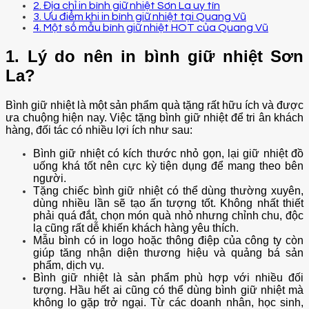
2. Địa chỉ in bình giữ nhiệt Sơn La uy tín
3. Ưu điểm khi in bình giữ nhiệt tại Quang Vũ
4. Một số mẫu bình giữ nhiệt HOT của Quang Vũ
1. Lý do nên in bình giữ nhiệt Sơn
La?
Bình giữ nhiệt là một sản phẩm quà tặng rất hữu ích và được
ưa chuộng hiện nay. Việc tặng bình giữ nhiệt để tri ân khách
hàng, đối tác có nhiều lợi ích như sau:
Bình giữ nhiệt có kích thước nhỏ gọn, lại giữ nhiệt đồ
uống khá tốt nên cực kỳ tiện dụng để mang theo bên
người.
Tặng chiếc bình giữ nhiệt có thể dùng thường xuyên,
dùng nhiều lần sẽ tạo ấn tượng tốt. Không nhất thiết
phải quá đắt, chọn món quà nhỏ nhưng chỉnh chu, độc
lạ cũng rất dễ khiến khách hàng yêu thích.
Mẫu bình có in logo hoặc thông điệp của công ty còn
giúp tăng nhận diện thương hiệu và quảng bá sản
phẩm, dịch vụ.
Bình giữ nhiệt là sản phẩm phù hợp với nhiều đối
tượng. Hầu hết ai cũng có thể dùng bình giữ nhiệt mà
không lo gặp trở ngại. Từ các doanh nhân, học sinh,