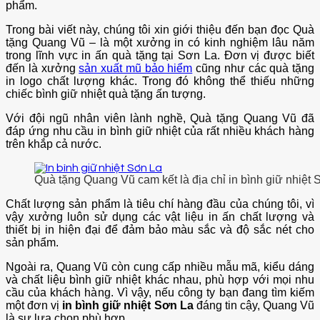
phẩm.
Trong bài viết này, chúng tôi xin giới thiệu đến bạn đọc Quà
tặng Quang Vũ – là một xưởng in có kinh nghiệm lâu năm
trong lĩnh vực in ấn quà tặng tại Sơn La. Đơn vị được biết
đến là xưởng
sản xuất mũ bảo hiểm
cũng như các quà tặng
in logo chất lượng khác. Trong đó không thể thiếu những
chiếc bình giữ nhiệt quà tặng ấn tượng.
Với đội ngũ nhân viên lành nghề, Quà tặng Quang Vũ đã
đáp ứng nhu cầu in bình giữ nhiệt của rất nhiều khách hàng
trên khắp cả nước.
Quà tặng Quang Vũ cam kết là địa chỉ in bình giữ nhiệt 
Chất lượng sản phẩm là tiêu chí hàng đầu của chúng tôi, vì
vậy xưởng luôn sử dụng các vật liệu in ấn chất lượng và
thiết bị in hiện đại để đảm bảo màu sắc và độ sắc nét cho
sản phẩm.
Ngoài ra, Quang Vũ còn cung cấp nhiều mẫu mã, kiểu dáng
và chất liệu bình giữ nhiệt khác nhau, phù hợp với mọi nhu
cầu của khách hàng. Vì vậy, nếu công ty bạn đang tìm kiếm
một đơn vị
in bình giữ nhiệt Sơn La
đáng tin cậy, Quang Vũ
là sự lựa chọn phù hợp..