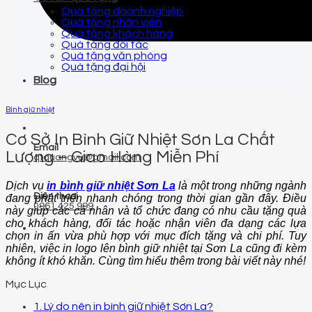
Quà tặng doanh nghiệp
Quà tặng nhân viên
Quà tặng khách hàng
Quà tặng đối tác
Quà tặng văn phòng
Quà tặng đại hội
Blog
Bình giữ nhiệt
Cơ Sở In Bình Giữ Nhiệt Sơn La Chất
Email
Lượng – Giao Hàng Miễn Phí
qtquangvu@gmail.com
Dịch vụ
in bình giữ nhiệt Sơn La
là một trong những ngành
Điện thoại
đang phát triển nhanh chóng trong thời gian gần đây. Điều
0961 425 999
này giúp các cá nhân và tổ chức đang có nhu cầu tặng quà
cho khách hàng, đối tác hoặc nhận viên đa dạng các lựa
chọn in ấn vừa phù hợp với mục đích tặng và chi phí. Tuy
nhiên, việc in logo lên bình giữ nhiệt tại Sơn La cũng đi kèm
không ít khó khăn. Cùng tìm hiểu thêm trong bài viết này nhé!
Mục Lục
1. Lý do nên in bình giữ nhiệt Sơn La?