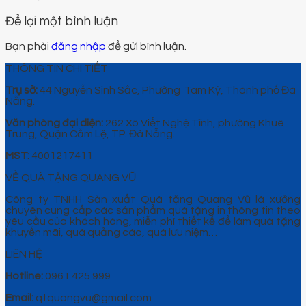
Để lại một bình luận
Bạn phải
đăng nhập
để gửi bình luận.
THÔNG TIN CHI TIẾT
Trụ sở:
44 Nguyễn Sinh Sắc, Phường Tam Kỳ, Thành phố Đà
Nẵng.
Văn phòng đại diện:
262 Xô Viết Nghệ Tĩnh, phường Khuê
Trung, Quận Cẩm Lệ, TP. Đà Nẵng.
MST:
4001217411
VỀ QUÀ TẶNG QUANG VŨ
Công ty TNHH Sản xuất Quà tặng Quang Vũ là xưởng
chuyên cung cấp các sản phẩm quà tặng in thông tin theo
yêu cầu của khách hàng, miễn phí thiết kế để làm quà tặng
khuyến mãi, quà quảng cáo, quà lưu niệm…
LIÊN HỆ
Hotline:
0961 425 999
Email:
qtquangvu@gmail.com