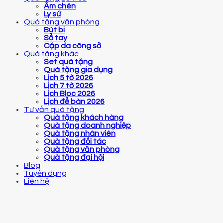
Ấm chén
Ly sứ
Quà tặng văn phòng
Bút bi
Sổ tay
Cặp da công sở
Quà tặng khác
Set quà tặng
Quà tặng gia dụng
Lịch 5 tờ 2026
Lịch 7 tờ 2026
Lịch Bloc 2026
Lịch để bàn 2026
Tư vấn quà tặng
Quà tặng khách hàng
Quà tặng doanh nghiệp
Quà tặng nhân viên
Quà tặng đối tác
Quà tặng văn phòng
Quà tặng đại hội
Blog
Tuyển dụng
Liên hệ