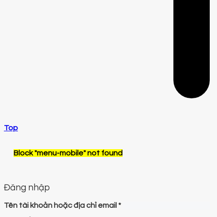
Top
Block
"menu-mobile"
not found
Đăng nhập
Tên tài khoản hoặc địa chỉ email
*