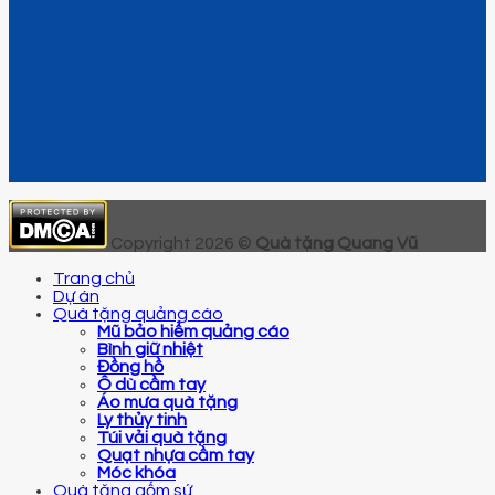
Copyright 2026 ©
Quà tặng Quang Vũ
Trang chủ
Dự án
Quà tặng quảng cáo
Mũ bảo hiểm quảng cáo
Bình giữ nhiệt
Đồng hồ
Ô dù cầm tay
Áo mưa quà tặng
Ly thủy tinh
Túi vải quà tặng
Quạt nhựa cầm tay
Móc khóa
Quà tặng gốm sứ