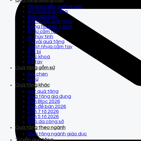
Quà tặng quảng cáo
Mũ bảo hiểm quảng cáo
Áo mưa quà tặng
Bình giữ nhiệt
Bình nước quà tặng
Đồng hồ treo tường
Ô dù cầm tay
Ly thủy tinh
Túi vải quà tặng
Quạt nhựa cầm tay
Bút bi
Móc khoá
Sổ tay
Quà tặng gốm sứ
Ấm chén
Ly sứ
Quà tặng khác
Set quà tặng
Quà tặng gia dụng
Lịch Bloc 2026
Lịch để bàn 2026
Lịch 7 tờ 2026
Lịch 5 tờ 2026
Cặp da công sở
Quà tặng theo ngành
Quà tặng ngành giáo dục
Tư vấn quà tặng