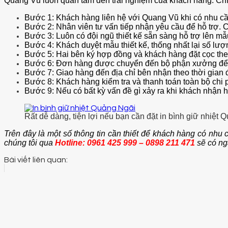
Quang Vũ luôn quan tâm đến trải nghiệm của khách hàng. Chính
Bước 1: Khách hàng liên hệ với Quang Vũ khi có nhu cầu
Bước 2: Nhân viên tư vấn tiếp nhận yêu cầu để hỗ trợ. 
Bước 3: Luôn có đội ngũ thiết kế sẵn sàng hỗ trợ lên m
Bước 4: Khách duyệt mẫu thiết kế, thống nhất lại số lượ
Bước 5: Hai bên ký hợp đồng và khách hàng đặt cọc theo
Bước 6: Đơn hàng được chuyển đến bộ phận xưởng để t
Bước 7: Giao hàng đến địa chỉ bên nhận theo thời gian 
Bước 8: Khách hàng kiểm tra và thanh toán toàn bộ chi p
Bước 9: Nếu có bất kỳ vấn đề gì xảy ra khi khách nhận h
Rất dễ dàng, tiện lợi nếu bạn cần đặt in bình giữ nhiệt
Trên đây là một số thông tin cần thiết để khách hàng có nhu
chúng tôi qua
Hotline: 0961 425 999 – 0898 211 471
sẽ có ng
Bài viết liên quan: