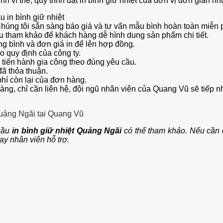
 vì thế, quy trình đặt in bình giữ nhiệt của đơn vị đơn giản n
 in bình giữ nhiệt
Chúng tôi sẵn sàng báo giá và tư vấn mẫu bình hoàn toàn miễn 
ẫu tham khảo để khách hàng dễ hình dung sản phẩm chi tiết.
ng bình và đơn giá in để lên hợp đồng.
 quy định của công ty.
iến hành gia công theo đúng yêu cầu.
đã thỏa thuận.
hí còn lại của đơn hàng.
àng, chỉ cần liên hệ, đội ngũ nhân viên của Quang Vũ sẽ tiếp n
 Quảng Ngãi tại Quang Vũ
 cầu
in bình giữ nhiệt Quảng Ngãi
có thể tham khảo. Nếu cần đư
ay nhân viên hỗ trợ.