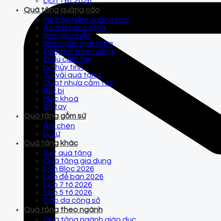
Lịch Tết 2026
Quà tặng quảng cáo
Mũ bảo hiểm quảng cáo
Áo mưa quà tặng
Bình giữ nhiệt
Bình nước quà tặng
Đồng hồ treo tường
Ô dù cầm tay
Ly thủy tinh
Túi vải quà tặng
Quạt nhựa cầm tay
Bút bi
Móc khoá
Sổ tay
Quà tặng gốm sứ
Ấm chén
Ly sứ
Quà tặng khác
Set quà tặng
Quà tặng gia dụng
Lịch Bloc 2026
Lịch để bàn 2026
Lịch 7 tờ 2026
Lịch 5 tờ 2026
Cặp da công sở
Quà tặng theo ngành
Quà tặng ngành giáo dục