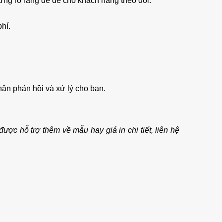
hưng rõ ràng để dễ cho khách hàng theo dõi.
phí.
hận phản hồi và xử lý cho bạn.
ợc hỗ trợ thêm về mẫu hay giá in chi tiết, liên hệ