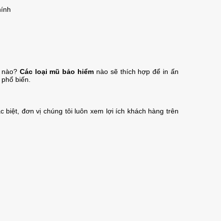
hính
m nào?
Các loại mũ bảo hiểm
nào sẽ thích hợp để in ấn
 phổ biến.
iệt, đơn vị chúng tôi luôn xem lợi ích khách hàng trên