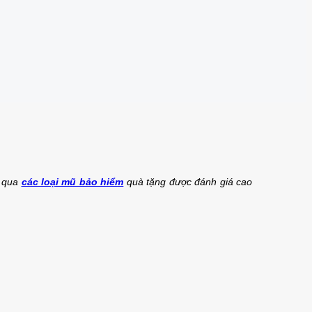
m qua
các loại mũ bảo hiểm
quà tặng được đánh giá cao