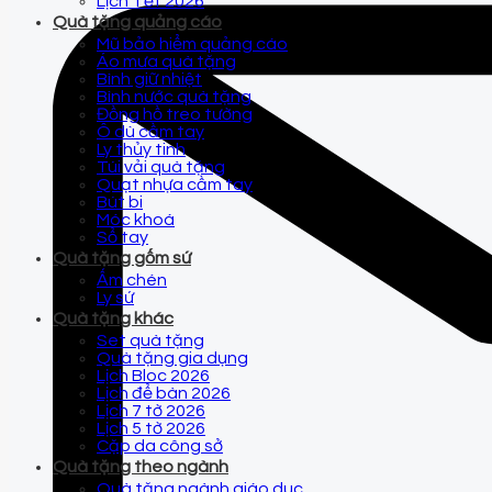
Lịch Tết 2026
Quà tặng quảng cáo
Mũ bảo hiểm quảng cáo
Áo mưa quà tặng
Bình giữ nhiệt
Bình nước quà tặng
Đồng hồ treo tường
Ô dù cầm tay
Ly thủy tinh
Túi vải quà tặng
Quạt nhựa cầm tay
Bút bi
Móc khoá
Sổ tay
Quà tặng gốm sứ
Ấm chén
Ly sứ
Quà tặng khác
Set quà tặng
Quà tặng gia dụng
Lịch Bloc 2026
Lịch để bàn 2026
Lịch 7 tờ 2026
Lịch 5 tờ 2026
Cặp da công sở
Quà tặng theo ngành
Quà tặng ngành giáo dục