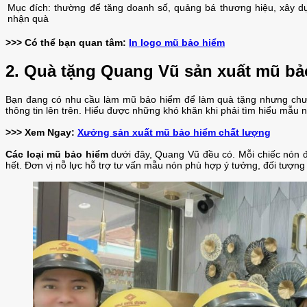
Mục đích: thường để tăng doanh số, quảng bá thương hiệu, xây d
nhận quà
>>> Có thể bạn quan tâm:
In logo mũ bảo hiểm
2. Quà tặng Quang Vũ sản xuất mũ bả
Bạn đang có nhu cầu làm mũ bảo hiểm để làm quà tặng nhưng chưa
thông tin lên trên. Hiểu được những khó khăn khi phải tìm hiểu mẫ
>>> Xem Ngay:
Xưởng sản xuất mũ bảo hiểm chất lượng
Các loại mũ bảo hiểm
dưới đây, Quang Vũ đều có. Mỗi chiếc nón đề
hết. Đơn vị nỗ lực hỗ trợ tư vấn mẫu nón phù hợp ý tưởng, đối tượn