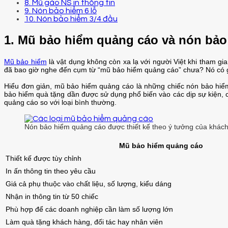
8. Mũ gáo NS in thông tin
9. Nón bảo hiểm 6 lỗ
10. Nón bảo hiểm 3/4 đầu
1. Mũ bảo hiểm quảng cáo và nón bả
Mũ bảo hiểm
là vật dụng không còn xa lạ với người Việt khi tham g
đã bao giờ nghe đến cụm từ “mũ bảo hiểm quảng cáo” chưa? Nó có g
Hiểu đơn giản, mũ bảo hiểm quảng cáo là những chiếc nón bảo hiểm
bảo hiểm quà tặng dần được sử dụng phổ biến vào các dịp sự kiện, c
quảng cáo so với loại bình thường.
Nón bảo hiểm quảng cáo được thiết kế theo ý tưởng của khác
Mũ bảo hiểm quảng cáo
Thiết kế được tùy chỉnh
In ấn thông tin theo yêu cầu
Giá cả phụ thuộc vào chất liệu, số lượng, kiểu dáng
Nhận in thông tin từ 50 chiếc
Phù hợp để các doanh nghiệp cần làm số lượng lớn
Làm quà tặng khách hàng, đối tác hay nhân viên