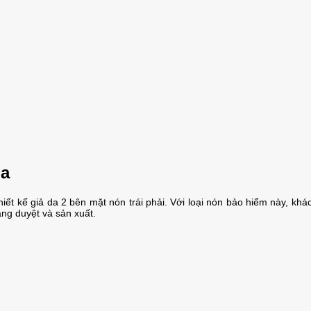
da
ết kế giả da 2 bên mặt nón trái phải. Với loại nón bảo hiểm này, khá
ng duyệt và sản xuất.