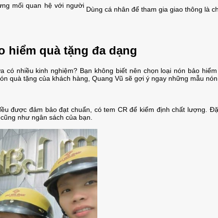
ựng mối quan hệ với người
Dùng cá nhân để tham gia giao thông là c
o hiểm quà tặng đa dạng
 có nhiều kinh nghiệm? Bạn không biết nên chọn loại nón bảo hiể
u nón quà tặng của khách hàng, Quang Vũ sẽ gợi ý ngay những mẫu nón
u được đảm bảo đạt chuẩn, có tem CR để kiểm định chất lượng. Đặc b
g cũng như ngân sách của bạn.