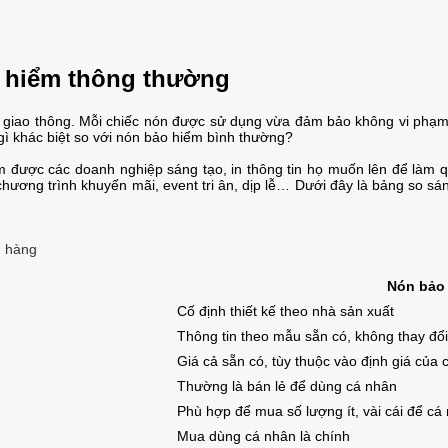
o hiểm thông thường
ia giao thông. Mỗi chiếc nón được sử dụng vừa đảm bảo không vi phạ
ì khác biệt so với nón bảo hiểm bình thường?
 được các doanh nghiệp sáng tạo, in thông tin họ muốn lên để làm q
hương trình khuyến mãi, event tri ân, dịp lễ… Dưới đây là bảng so s
h hàng
Nón bảo 
Cố định thiết kế theo nhà sản xuất
Thông tin theo mẫu sẵn có, không thay đổ
Giá cả sẵn có, tùy thuộc vào định giá của 
Thường là bán lẻ để dùng cá nhân
Phù hợp để mua số lượng ít, vài cái để c
Mua dùng cá nhân là chính