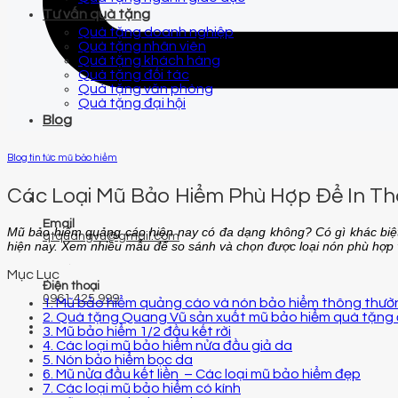
Tư vấn quà tặng
Quà tặng doanh nghiệp
Quà tặng nhân viên
Quà tặng khách hàng
Quà tặng đối tác
Quà tặng văn phòng
Quà tặng đại hội
Blog
Blog tin tức mũ bảo hiểm
Các Loại Mũ Bảo Hiểm Phù Hợp Để In Th
Email
Mũ bảo hiểm quảng cáo hiện nay có đa dạng không? Có gì khác biệt
qtquangvu@gmail.com
hiện nay. Xem nhiều mẫu để so sánh và chọn được loại nón phù hợp
Mục Lục
Điện thoại
0961 425 999
1. Mũ bảo hiểm quảng cáo và nón bảo hiểm thông thườ
2. Quà tặng Quang Vũ sản xuất mũ bảo hiểm quà tặng
3. Mũ bảo hiểm 1/2 đầu kết rời
4. Các loại mũ bảo hiểm nửa đầu giả da
5. Nón bảo hiểm bọc da
6. Mũ nửa đầu kết liền – Các loại mũ bảo hiểm đẹp
7. Các loại mũ bảo hiểm có kính