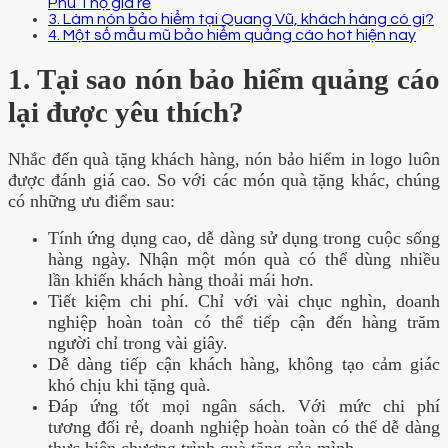
Phú Thọ giá rẻ
3. Làm nón bảo hiểm tại Quang Vũ, khách hàng có gì?
4. Một số mẫu mũ bảo hiểm quảng cáo hot hiện nay
1. Tại sao nón bảo hiểm quảng cáo
lại được yêu thích?
Nhắc đến quà tặng khách hàng, nón bảo hiểm in logo luôn
được đánh giá cao. So với các món quà tặng khác, chúng
có những ưu điểm sau:
Tính ứng dụng cao, dễ dàng sử dụng trong cuộc sống
hàng ngày. Nhận một món quà có thể dùng nhiều
lần khiến khách hàng thoải mái hơn.
Tiết kiệm chi phí. Chỉ với vài chục nghìn, doanh
nghiệp hoàn toàn có thể tiếp cận đến hàng trăm
người chỉ trong vài giây.
Dễ dàng tiếp cận khách hàng, không tạo cảm giác
khó chịu khi tặng quà.
Đáp ứng tốt mọi ngân sách. Với mức chi phí
tương đối rẻ, doanh nghiệp hoàn toàn có thể dễ dàng
thực hiện chương trình quà tặng của mình.