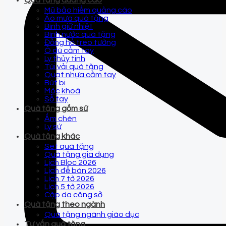
Quà tặng quảng cáo
Mũ bảo hiểm quảng cáo
Áo mưa quà tặng
Bình giữ nhiệt
Bình nước quà tặng
Đồng hồ treo tường
Ô dù cầm tay
Ly thủy tinh
Túi vải quà tặng
Quạt nhựa cầm tay
Bút bi
Móc khoá
Sổ tay
Quà tặng gốm sứ
Ấm chén
Ly sứ
Quà tặng khác
Set quà tặng
Quà tặng gia dụng
Lịch Bloc 2026
Lịch để bàn 2026
Lịch 7 tờ 2026
Lịch 5 tờ 2026
Cặp da công sở
Quà tặng theo ngành
Quà tặng ngành giáo dục
Tư vấn quà tặng