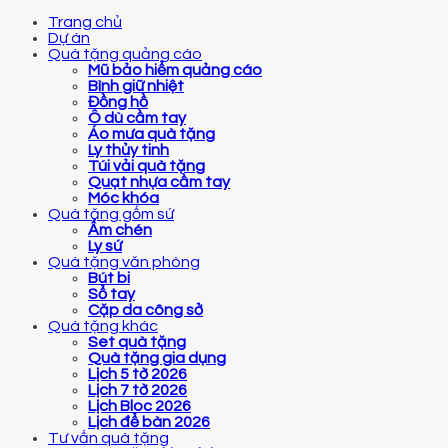
Trang chủ
Dự án
Quà tặng quảng cáo
Mũ bảo hiểm quảng cáo
Bình giữ nhiệt
Đồng hồ
Ô dù cầm tay
Áo mưa quà tặng
Ly thủy tinh
Túi vải quà tặng
Quạt nhựa cầm tay
Móc khóa
Quà tặng gốm sứ
Ấm chén
Ly sứ
Quà tặng văn phòng
Bút bi
Sổ tay
Cặp da công sở
Quà tặng khác
Set quà tặng
Quà tặng gia dụng
Lịch 5 tờ 2026
Lịch 7 tờ 2026
Lịch Bloc 2026
Lịch để bàn 2026
Tư vấn quà tặng