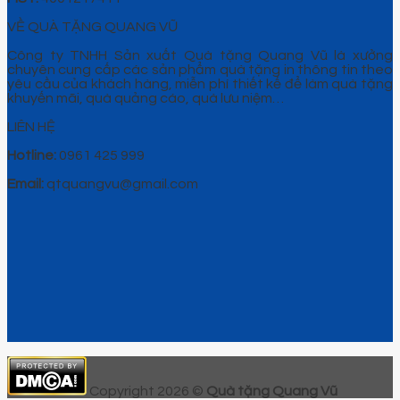
VỀ QUÀ TẶNG QUANG VŨ
Công ty TNHH Sản xuất Quà tặng Quang Vũ là xưởng
chuyên cung cấp các sản phẩm quà tặng in thông tin theo
yêu cầu của khách hàng, miễn phí thiết kế để làm quà tặng
khuyến mãi, quà quảng cáo, quà lưu niệm…
LIÊN HỆ
Hotline:
0961 425 999
Email:
qtquangvu@gmail.com
Copyright 2026 ©
Quà tặng Quang Vũ