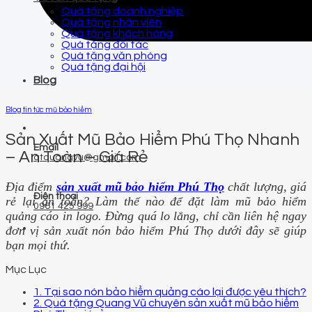
Quà tặng doanh nghiệp
Quà tặng nhân viên
Quà tặng khách hàng
Quà tặng đối tác
Quà tặng văn phòng
Quà tặng đại hội
Blog
Blog tin tức mũ bảo hiểm
Sản Xuất Mũ Bảo Hiểm Phú Thọ Nhanh
Email
– An Toàn – Giá Rẻ
qtquangvu@gmail.com
Địa điểm
sản xuất mũ bảo hiểm Phú Thọ
chất lượng, giá
Điện thoại
rẻ lại an toàn? Làm thế nào để đặt làm mũ bảo hiểm
0961 425 999
quảng cáo in logo. Đừng quá lo lắng, chỉ cần liên hệ ngay
đơn vị sản xuất nón bảo hiểm Phú Thọ dưới đây sẽ giúp
bạn mọi thứ.
Mục Lục
1. Tại sao nón bảo hiểm quảng cáo lại được yêu thích?
2. Quà tặng Quang Vũ chuyên sản xuất mũ bảo hiểm