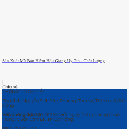
Sản Xuất Mũ Bảo Hiểm Hậu Giang Uy Tín - Chất Lượng
THÔNG TIN CHI TIẾT
Trụ sở:
44 Nguyễn Sinh Sắc, Phường Tam Kỳ, Thành phố Đà
Nẵng.
Văn phòng đại diện:
262 Xô Viết Nghệ Tĩnh, phường Khuê
Trung, Quận Cẩm Lệ, TP. Đà Nẵng.
MST:
4001217411