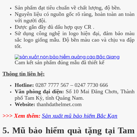
Sản phẩm đạt tiêu chuẩn về chất lượng, độ bền.
Nguyên liệu có nguồn gốc rõ ràng, hoàn toàn an toàn
với người đội.
Được gắn đầy đủ dấu hợp quy CR .
Sử dụng công nghệ in logo hiện đại, đảm bảo màu
sắc logo giống mẫu. Độ bền màu cao và chịu va đập
tốt.
Cam kết sản phẩm đúng mẫu đã thiết kế
Thông tin liên hệ:
Hotline:
0287 7777 567 – 0247 7730 666
Văn phòng đại diện:
Số 10 Mai Đăng Chơn, Thành
phố Tam Kỳ, tỉnh Quảng Nam.
Website:
thanhdathelmet.com
>>> Xem thêm:
Sản xuất mũ bảo hiểm Bắc Kạn
5. Mũ bảo hiểm quà tặng tại Tam