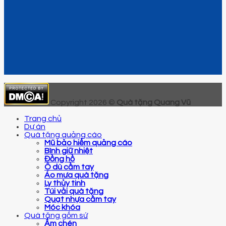
Copyright 2026 ©
Quà tặng Quang Vũ
Trang chủ
Dự án
Quà tặng quảng cáo
Mũ bảo hiểm quảng cáo
Bình giữ nhiệt
Đồng hồ
Ô dù cầm tay
Áo mưa quà tặng
Ly thủy tinh
Túi vải quà tặng
Quạt nhựa cầm tay
Móc khóa
Quà tặng gốm sứ
Ấm chén