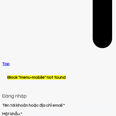
Top
Block
"menu-mobile"
not found
Đăng nhập
Tên tài khoản hoặc địa chỉ email
*
Mật khẩu
*