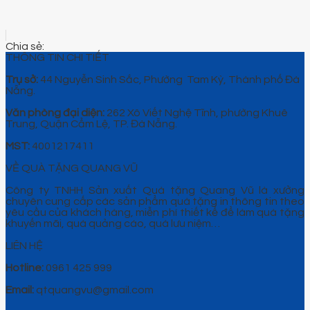
THÔNG TIN CHI TIẾT
Trụ sở:
44 Nguyễn Sinh Sắc, Phường Tam Kỳ, Thành phố Đà
Nẵng.
Văn phòng đại diện:
262 Xô Viết Nghệ Tĩnh, phường Khuê
Trung, Quận Cẩm Lệ, TP. Đà Nẵng.
MST:
4001217411
VỀ QUÀ TẶNG QUANG VŨ
Công ty TNHH Sản xuất Quà tặng Quang Vũ là xưởng
chuyên cung cấp các sản phẩm quà tặng in thông tin theo
yêu cầu của khách hàng, miễn phí thiết kế để làm quà tặng
khuyến mãi, quà quảng cáo, quà lưu niệm…
LIÊN HỆ
Hotline:
0961 425 999
Email:
qtquangvu@gmail.com