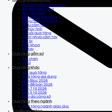
Quà tặng quảng cáo
Mũ bảo hiểm quảng cáo
Áo mưa quà tặng
Bình giữ nhiệt
Bình nước quà tặng
Đồng hồ treo tường
Ô dù cầm tay
Ly thủy tinh
Túi vải quà tặng
Quạt nhựa cầm tay
Bút bi
Móc khoá
Sổ tay
Quà tặng gốm sứ
Ấm chén
Ly sứ
Quà tặng khác
Set quà tặng
Quà tặng gia dụng
Lịch Bloc 2026
Lịch để bàn 2026
Lịch 7 tờ 2026
Lịch 5 tờ 2026
Cặp da công sở
Quà tặng theo ngành
Quà tặng ngành giáo dục
Tư vấn quà tặng