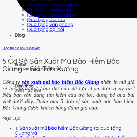
Quà tặng doanh nghiệp
Quà tặng nhân viên
Quà tặng khách hàng
Quà tặng đối tác
Quà tặng văn phòng
Quà tặng đại hội
Blog
Blog tin tức mũ bảo hiểm
5 Cơ Sở Sản Xuất Mũ Bảo Hiểm Bắc
Email
Giang – Giá Tận Xưởng
qtquangvu@gmail.com
Công ty
sản xuất mũ bảo hiểm Bắc Giang
nhận in mũ giá
Điện thoại
rẻ lại an toàn? Làm thế nào để lựa chọn đơn vị uy tín?
0961 425 999
Nếu bạn vẫn đang tìm kiếm câu trả lời, đừng bỏ qua bài
viết dưới đây. Điểm qua 5 đơn vị sản xuất nón bảo hiểm
Bắc Giang được khách hàng đánh giá cao.
Mục Lục
1. Sản xuất mũ bảo hiểm Bắc Giang tại quà tặng
Quang Vũ