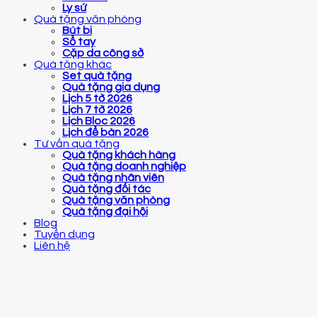
Ly sứ
Quà tặng văn phòng
Bút bi
Sổ tay
Cặp da công sở
Quà tặng khác
Set quà tặng
Quà tặng gia dụng
Lịch 5 tờ 2026
Lịch 7 tờ 2026
Lịch Bloc 2026
Lịch để bàn 2026
Tư vấn quà tặng
Quà tặng khách hàng
Quà tặng doanh nghiệp
Quà tặng nhân viên
Quà tặng đối tác
Quà tặng văn phòng
Quà tặng đại hội
Blog
Tuyển dụng
Liên hệ