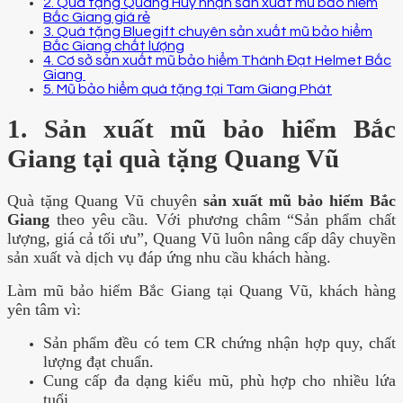
2. Quà tặng Quang Huy nhận sản xuất mũ bảo hiểm
Bắc Giang giá rẻ
3. Quà tặng Bluegift chuyên sản xuất mũ bảo hiểm
Bắc Giang chất lượng
4. Cơ sở sản xuất mũ bảo hiểm Thành Đạt Helmet Bắc
Giang
5. Mũ bảo hiểm quà tặng tại Tam Giang Phát
1. Sản xuất mũ bảo hiểm Bắc
Giang tại quà tặng Quang Vũ
Quà tặng Quang Vũ chuyên
sản xuất mũ bảo hiểm Bắc
Giang
theo yêu cầu. Với phương châm “Sản phẩm chất
lượng, giá cả tối ưu”, Quang Vũ luôn nâng cấp dây chuyền
sản xuất và dịch vụ đáp ứng nhu cầu khách hàng.
Làm mũ bảo hiểm Bắc Giang tại Quang Vũ, khách hàng
yên tâm vì:
Sản phẩm đều có tem CR chứng nhận hợp quy, chất
lượng đạt chuẩn.
Cung cấp đa dạng kiểu mũ, phù hợp cho nhiều lứa
tuổi.