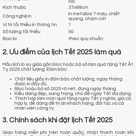
vải
Kích thước
37x68cm
In metalize 7 màu, chiết
Công nghệ in
quang, chạm cát
Vị trí tối thiểu in thông tin
1
Số lượng tối thiểu
50
Bao bì
theo quy chuẩn
2. Ưu điểm của lịch Tết 2025 làm quà
Mẫu lịch lò xo giữa gắn bloc hoặc bộ số làm quà tặng Tết Ất
Tỵ 2025 chất lượng. Đảm bảo:
Chất liệu giấy in đảm bảo chất lượng, ngày tháng
được in đầy đủ.
Bloc hoặc bộ số 2025 rõ nét, đúng ngày tháng.
Kiểu dáng đẹp, sang trọng, chủ đề ngày Tết đa dạng.
Thích hợp làm món quà tặng ngày Tết ý nghĩa, giá cả
hợp lý, dễ dàng để tri ân khách hàng, đối tác và cả
nhân viên công ty.
3. Chính sách khi đặt lịch Tết 2025
Giao hàng miễn phí trên toàn quốc, nhận thanh toán khi