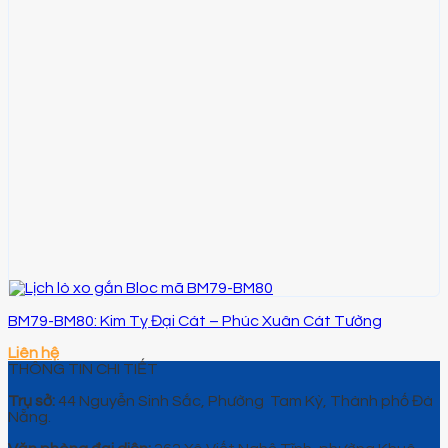
BM79-BM80: Kim Tỵ Đại Cát – Phúc Xuân Cát Tường
Liên hệ
THÔNG TIN CHI TIẾT
Trụ sở:
44 Nguyễn Sinh Sắc, Phường Tam Kỳ, Thành phố Đà
Nẵng.