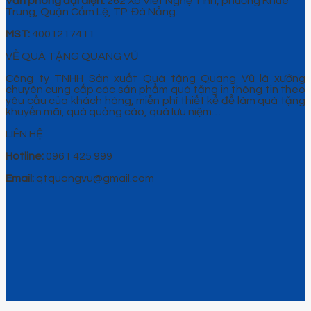
Văn phòng đại diện:
262 Xô Viết Nghệ Tĩnh, phường Khuê
Trung, Quận Cẩm Lệ, TP. Đà Nẵng.
MST:
4001217411
VỀ QUÀ TẶNG QUANG VŨ
Công ty TNHH Sản xuất Quà tặng Quang Vũ là xưởng
chuyên cung cấp các sản phẩm quà tặng in thông tin theo
yêu cầu của khách hàng, miễn phí thiết kế để làm quà tặng
khuyến mãi, quà quảng cáo, quà lưu niệm…
LIÊN HỆ
Hotline:
0961 425 999
Email:
qtquangvu@gmail.com