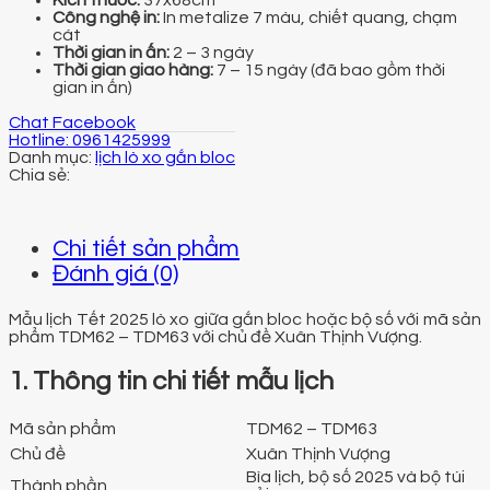
Công nghệ in:
In metalize 7 màu, chiết quang, chạm
cát
Thời gian in ấn:
2 – 3 ngày
Thời gian giao hàng:
7 – 15 ngày (đã bao gồm thời
gian in ấn)
Chat Facebook
Hotline: 0961425999
Danh mục:
lịch lò xo gắn bloc
Chi tiết sản phẩm
Đánh giá (0)
Mẫu lịch Tết 2025 lò xo giữa gắn bloc hoặc bộ số với mã sản
phẩm TDM62 – TDM63 với chủ đề Xuân Thịnh Vượng.
1. Thông tin chi tiết mẫu lịch
Mã sản phẩm
TDM62 – TDM63
Chủ đề
Xuân Thịnh Vượng
Bìa lịch, bộ số 2025 và bộ túi
Thành phần