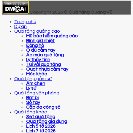
Copyright 2026 ©
Quà tặng Quang Vũ
Trang chủ
Dự án
Quà tặng quảng cáo
Mũ bảo hiểm quảng cáo
Bình giữ nhiệt
Đồng hồ
Ô dù cầm tay
Áo mưa quà tặng
Ly thủy tinh
Túi vải quà tặng
Quạt nhựa cầm tay
Móc khóa
Quà tặng gốm sứ
Ấm chén
Ly sứ
Quà tặng văn phòng
Bút bi
Sổ tay
Cặp da công sở
Quà tặng khác
Set quà tặng
Quà tặng gia dụng
Lịch 5 tờ 2026
Lịch 7 tờ 2026