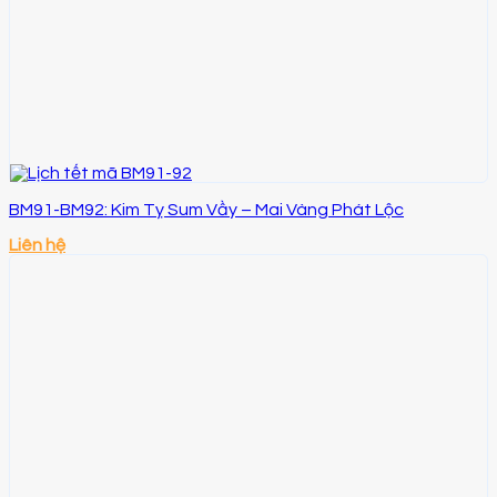
BM91-BM92: Kim Tỵ Sum Vầy – Mai Vàng Phát Lộc
Liên hệ