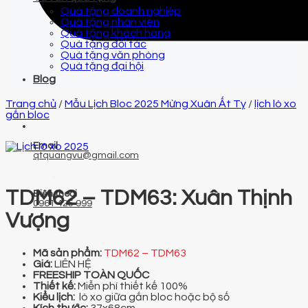
Quà tặng doanh nghiệp
Quà tặng nhân viên
Quà tặng khách hàng
Quà tặng đối tác
Quà tặng văn phòng
Quà tặng đại hội
Blog
Trang chủ
/
Mẫu Lịch Bloc 2025 Mừng Xuân Ất Tỵ
/
lịch lò xo
gắn bloc
Email
qtquangvu@gmail.com
TDM62 – TDM63: Xuân Thịnh
Điện thoại
0961 425 999
Vượng
Mã sản phẩm:
TDM62 – TDM63
Giá:
LIÊN HỆ
FREESHIP TOÀN QUỐC
Thiết kế:
Miễn phí thiết kế 100%
Kiểu lịch:
lò xo giữa gắn bloc hoặc bộ số
Kích thước:
37x68cm