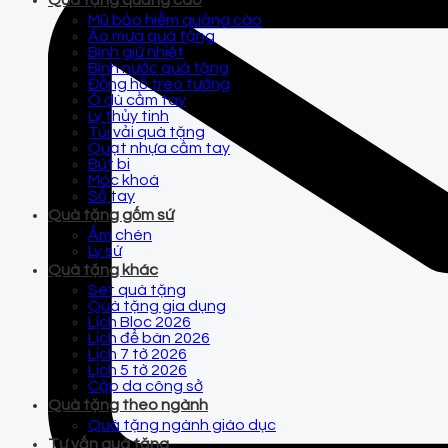
Quà tặng quảng cáo
Mũ bảo hiểm quảng cáo
Áo mưa quà tặng
Bình giữ nhiệt
Bình nước quà tặng
Đồng hồ treo tường
Ô dù cầm tay
Ly thủy tinh
Túi vải quà tặng
Quạt nhựa cầm tay
Bút bi
Móc khoá
Sổ tay
Quà tặng gốm sứ
Ấm chén
Ly sứ
Quà tặng khác
Set quà tặng
Quà tặng gia dụng
Lịch Bloc 2026
Lịch để bàn 2026
Lịch 7 tờ 2026
Lịch 5 tờ 2026
Cặp da công sở
Quà tặng theo ngành
Quà tặng ngành giáo dục
Tư vấn quà tặng