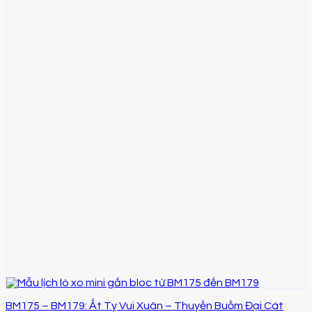
BM175 – BM179: Ất Tỵ Vui Xuân – Thuyền Buồm Đại Cát