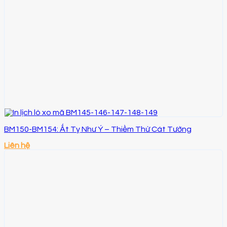
BM150-BM154: Ất Tỵ Như Ý – Thiềm Thừ Cát Tường
Liên hệ