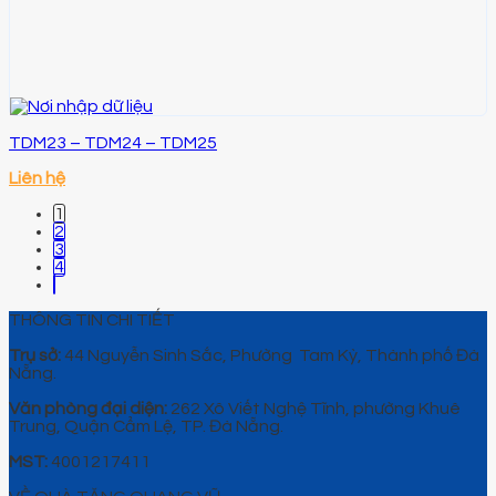
TDM23 – TDM24 – TDM25
Liên hệ
1
2
3
4
THÔNG TIN CHI TIẾT
Trụ sở:
44 Nguyễn Sinh Sắc, Phường Tam Kỳ, Thành phố Đà
Nẵng.
Văn phòng đại diện:
262 Xô Viết Nghệ Tĩnh, phường Khuê
Trung, Quận Cẩm Lệ, TP. Đà Nẵng.
MST:
4001217411