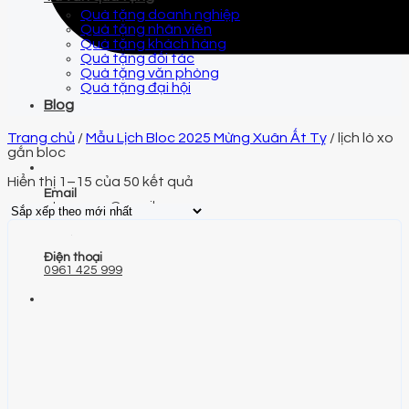
Quà tặng doanh nghiệp
Quà tặng nhân viên
Quà tặng khách hàng
Quà tặng đối tác
Quà tặng văn phòng
Quà tặng đại hội
Blog
Trang chủ
/
Mẫu Lịch Bloc 2025 Mừng Xuân Ất Tỵ
/
lịch lò xo
gắn bloc
Hiển thị 1–15 của 50 kết quả
Email
qtquangvu@gmail.com
Điện thoại
0961 425 999