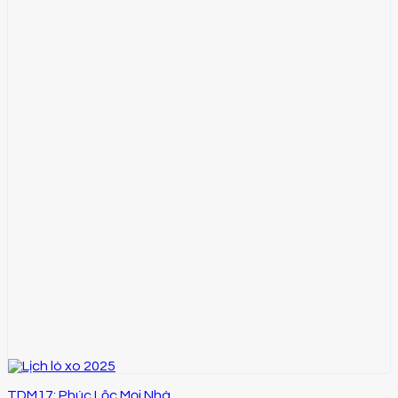
TDM17: Phúc Lộc Mọi Nhà