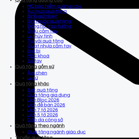
Quà tặng quảng cáo
Mũ bảo hiểm quảng cáo
Áo mưa quà tặng
Bình giữ nhiệt
Bình nước quà tặng
Đồng hồ treo tường
Ô dù cầm tay
Ly thủy tinh
Túi vải quà tặng
Quạt nhựa cầm tay
Bút bi
Móc khoá
Sổ tay
Quà tặng gốm sứ
Ấm chén
Ly sứ
Quà tặng khác
Set quà tặng
Quà tặng gia dụng
Lịch Bloc 2026
Lịch để bàn 2026
Lịch 7 tờ 2026
Lịch 5 tờ 2026
Cặp da công sở
Quà tặng theo ngành
Quà tặng ngành giáo dục
Tư vấn quà tặng