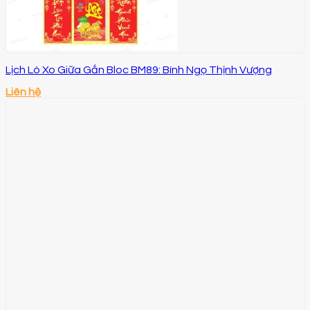
Lịch Lò Xo Giữa Gắn Bloc BM89: Bính Ngọ Thịnh Vượng
Liên hệ