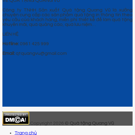
VỀ QUÀ TẶNG QUANG VŨ
Công ty TNHH Sản xuất Quà tặng Quang Vũ là xưởng
chuyên cung cấp các sản phẩm quà tặng in thông tin theo
yêu cầu của khách hàng, miễn phí thiết kế để làm quà tặng
khuyến mãi, quà quảng cáo, quà lưu niệm…
LIÊN HỆ
Hotline:
0961 425 999
Email:
qtquangvu@gmail.com
Copyright 2026 ©
Quà tặng Quang Vũ
Trang chủ