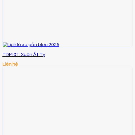
TDM 01: Xuân Ất Tỵ
Liên hệ