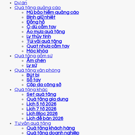
Dự án
Quà tặng quảng cáo
Mũ bảo hiểm quảng cáo
Bình giữ nhiệt
Đồng hồ
Ô dù cầm tay
Áo mưa quà tặng
Ly thủy tinh
Túi vải quà tặng
Quạt nhựa cầm tay
Móc khóa
Quà tặng gốm sứ
Ấm chén
Ly sứ
Quà tặng văn phòng
Bút bi
Sổ tay
Cặp da công sở
Quà tặng khác
Set quà tặng
Quà tặng gia dụng
Lịch 5 tờ 2026
Lịch 7 tờ 2026
Lịch Bloc 2026
Lịch để bàn 2026
Tư vấn quà tặng
Quà tặng khách hàng
Quà tặng doanh nghiệp