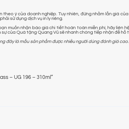
tin theo ý của doanh nghiệp. Tuy nhiên, đừng nhầm lẫn giá của
ải sử dụng dịch vụ in ly riêng.
 bạn muốn nhận báo giá chi tiết hoàn toàn miễn phí, hãy liên h
n sự của Quà tặng Quang Vũ sẽ nhanh chóng tiếp nhận để hỗ t
ong đây là mẫu sản phẩm được nhiều người dùng đánh giá cao.
lass – UG 196 – 310ml”