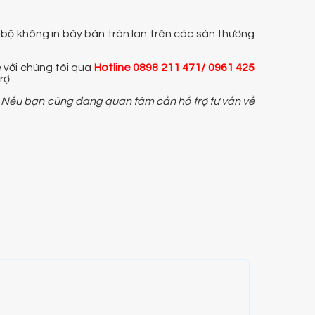
 bộ không in bày bán tràn lan trên các sàn thương
ệ với chúng tôi qua
Hotline
0898 211 471/ 0961 425
rợ.
 Nếu bạn cũng đang quan tâm cần hỗ trợ tư vấn về