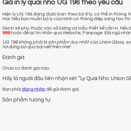
Giá in ly quai nho UG 196 theo yêu cầu
Hiện ly UG 196 đang được bán theo bộ 6 ly, có thể in thông 
mại. Nếu bạn muốn bộ ly của mình có thông điệp sáng tạo thì ph
Giá in sẽ phụ thuộc vào số lượng và mẫu thiết kế cần in. Nếu
999
hoặc để lại tin nhắn qua Website, Fanpage. Đội ngũ nhâ
UG 196 không phải là sản phẩm duy nhất của Union Glass, s
nó đừng bỏ qua bài viết trên nhé!
Đánh giá
Chưa có đánh giá nào.
Hãy là người đầu tiên nhận xét “Ly Quai Nho Union G
Bạn phải
đăng nhập
để gửi đánh giá.
Sản phẩm tương tự