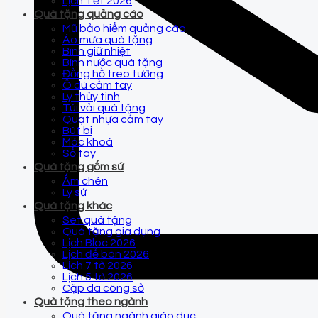
Lịch Tết 2026
Quà tặng quảng cáo
Mũ bảo hiểm quảng cáo
Áo mưa quà tặng
Bình giữ nhiệt
Bình nước quà tặng
Đồng hồ treo tường
Ô dù cầm tay
Ly thủy tinh
Túi vải quà tặng
Quạt nhựa cầm tay
Bút bi
Móc khoá
Sổ tay
Quà tặng gốm sứ
Ấm chén
Ly sứ
Quà tặng khác
Set quà tặng
Quà tặng gia dụng
Lịch Bloc 2026
Lịch để bàn 2026
Lịch 7 tờ 2026
Lịch 5 tờ 2026
Cặp da công sở
Quà tặng theo ngành
Quà tặng ngành giáo dục