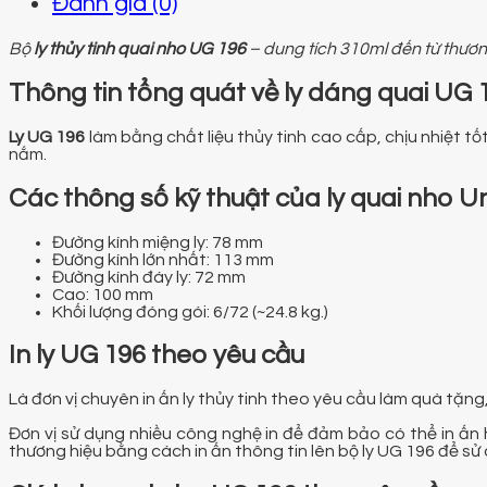
Đánh giá (0)
Bộ
ly thủy tinh quai nho UG 196
– dung tích 310ml đến từ thươn
Thông tin tổng quát về ly dáng quai UG 
Ly UG 196
làm bằng chất liệu thủy tinh cao cấp, chịu nhiệt tố
nắm.
Các thông số kỹ thuật của ly quai nho U
Đường kính miệng ly: 78 mm
Đường kính lớn nhất: 113 mm
Đường kính đáy ly: 72 mm
Cao: 100 mm
Khối lượng đóng gói: 6/72 (~24.8 kg.)
In ly UG 196 theo yêu cầu
Là đơn vị chuyên in ấn ly thủy tinh theo yêu cầu làm quà t
Đơn vị sử dụng nhiều công nghệ in để đảm bảo có thể in ấn 
thương hiệu bằng cách in ấn thông tin lên bộ ly UG 196 để s