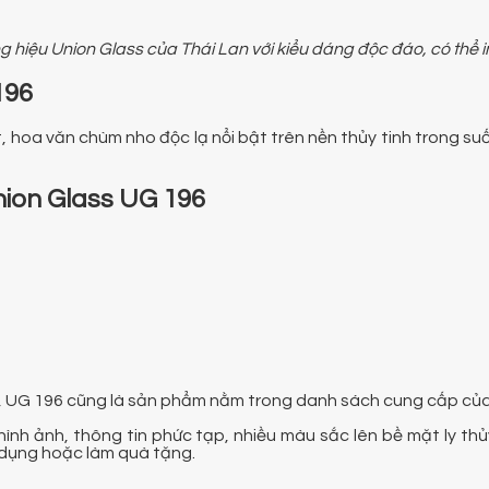
g hiệu Union Glass của Thái Lan với kiểu dáng độc đáo, có thể 
196
t, hoa văn chùm nho độc lạ nổi bật trên nền thủy tinh trong s
nion Glass UG 196
ặng, UG 196 cũng là sản phẩm nằm trong danh sách cung cấp c
hình ảnh, thông tin phức tạp, nhiều màu sắc lên bề mặt ly t
ử dụng hoặc làm quà tặng.