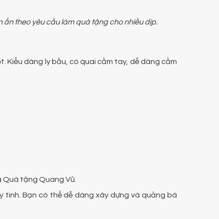
in ấn theo yêu cầu làm quà tặng cho nhiều dịp.
uốt. Kiểu dáng ly bầu, có quai cầm tay, dễ dàng cầm
ủa Quà tặng Quang Vũ.
hủy tinh. Bạn có thể dễ dàng xây dựng và quảng bá