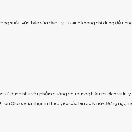
 trong suốt, vừa bền vừa đẹp. Ly UG 405 không chỉ dùng để uốn
c sử dụng như vật phẩm quảng bá thương hiệu thì dịch vụ in ly 
n Glass vừa nhận in theo yêu cầu lên bộ ly này. Đừng ngại ng