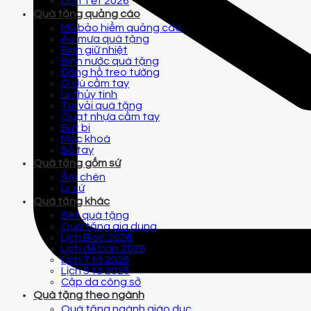
Lịch Tết 2026
Quà tặng quảng cáo
Mũ bảo hiểm quảng cáo
Áo mưa quà tặng
Bình giữ nhiệt
Bình nước quà tặng
Đồng hồ treo tường
Ô dù cầm tay
Ly thủy tinh
Túi vải quà tặng
Quạt nhựa cầm tay
Bút bi
Móc khoá
Sổ tay
Quà tặng gốm sứ
Ấm chén
Ly sứ
Quà tặng khác
Set quà tặng
Quà tặng gia dụng
Lịch Bloc 2026
Lịch để bàn 2026
Lịch 7 tờ 2026
Lịch 5 tờ 2026
Cặp da công sở
Quà tặng theo ngành
Quà tặng ngành giáo dục