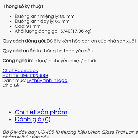
Thông số kỹ thuật
Đường kính miệng ly: 80 mm
Đường kính đáy ly: 63 mm
Cao: 91 mm
Khối lượng đóng gói: 6/48(17.36 kg)
Quy cách đóng gói:
Bộ 6 ly kèm hộp carton của nhà sản xuất
Quy cách in ấn:
In thông tin theo yêu cầu
Công nghệ in:
In lụa/ in chuyển nhiệt/ in lưới
Chat Facebook
Hotline: 0961425999
Danh mục:
Ly thủy tinh in logo
Chi tiết sản phẩm
Đánh giá (0)
Bộ 6 ly đáy dày UG 405 từ thương hiệu Union Glass Thái Lan
phẩm ly thủy tinh này.