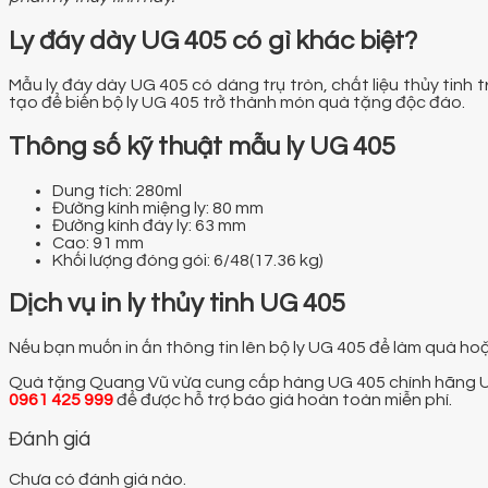
Ly đáy dày UG 405 có gì khác biệt?
Mẫu ly đáy dày UG 405 có dáng trụ tròn, chất liệu thủy tinh
tạo để biến bộ ly UG 405 trở thành món quà tặng độc đáo.
Thông số kỹ thuật mẫu ly UG 405
Dung tích: 280ml
Đường kính miệng ly: 80 mm
Đường kính đáy ly: 63 mm
Cao: 91 mm
Khối lượng đóng gói: 6/48(17.36 kg)
Dịch vụ in ly thủy tinh UG 405
Nếu bạn muốn in ấn thông tin lên bộ ly UG 405 để làm quà hoặ
Quà tặng Quang Vũ vừa cung cấp hàng UG 405 chính hãng Unio
0961 425 999
để được hỗ trợ báo giá hoàn toàn miễn phí.
Đánh giá
Chưa có đánh giá nào.