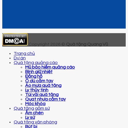
Copyright 2026 ©
Quà tặng Quang Vũ
Trang chủ
Dự án
Quà tặng quảng cáo
Mũ bảo hiểm quảng cáo
Bình giữ nhiệt
Đồng hồ
Ô dù cầm tay
Áo mưa quà tặng
Ly thủy tinh
Túi vải quà tặng
Quạt nhựa cầm tay
Móc khóa
Quà tặng gốm sứ
Ấm chén
Ly sứ
Quà tặng văn phòng
Bút bi