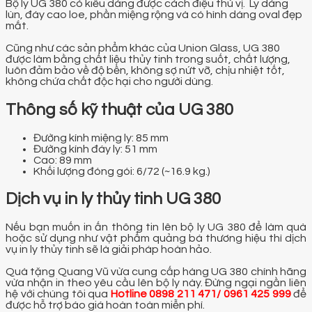
Bộ ly UG 380 có kiểu dáng được cách điệu thú vị. Ly dáng
lùn, đáy cao loe, phần miệng rộng và có hình dáng oval đẹp
mắt.
Cũng như các sản phẩm khác của Union Glass, UG 380
được làm bằng chất liệu thủy tinh trong suốt, chất lượng,
luôn đảm bảo về độ bền, không sợ nứt vỡ, chịu nhiệt tốt,
không chứa chất độc hại cho người dùng.
Thông số kỹ thuật của UG 380
Đường kính miệng ly: 85 mm
Đường kính đáy ly: 51 mm
Cao: 89 mm
Khối lượng đóng gói: 6/72 (~16.9 kg.)
Dịch vụ in ly thủy tinh UG 380
Nếu bạn muốn in ấn thông tin lên bộ ly UG 380 để làm quà
hoặc sử dụng như vật phẩm quảng bá thương hiệu thì dịch
vụ in ly thủy tinh sẽ là giải pháp hoàn hảo.
Quà tặng Quang Vũ vừa cung cấp hàng UG 380 chính hãng
vừa nhận in theo yêu cầu lên bộ ly này. Đừng ngại ngần liên
hệ với chúng tôi qua
Hotline
0898 211 471/ 0961 425 999
để
được hỗ trợ báo giá hoàn toàn miễn phí.