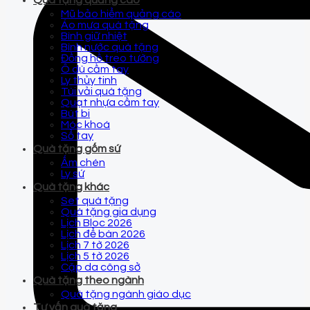
Quà tặng quảng cáo
Mũ bảo hiểm quảng cáo
Áo mưa quà tặng
Bình giữ nhiệt
Bình nước quà tặng
Đồng hồ treo tường
Ô dù cầm tay
Ly thủy tinh
Túi vải quà tặng
Quạt nhựa cầm tay
Bút bi
Móc khoá
Sổ tay
Quà tặng gốm sứ
Ấm chén
Ly sứ
Quà tặng khác
Set quà tặng
Quà tặng gia dụng
Lịch Bloc 2026
Lịch để bàn 2026
Lịch 7 tờ 2026
Lịch 5 tờ 2026
Cặp da công sở
Quà tặng theo ngành
Quà tặng ngành giáo dục
Tư vấn quà tặng