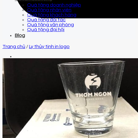
Quà tặng doanh nghiệp
Quà tặng nhân viên
Quà tặng khách hàng
Quà tặng đối tác
Quà tặng văn phòng
Quà tặng đại hội
Blog
Trang chủ
/
Ly thủy tinh in logo
Email
qtquangvu@gmail.com
Điện thoại
0961 425 999