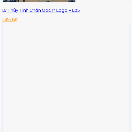
Ly Thủy Tinh Chặn Góc In Logo – L05
Liên hệ