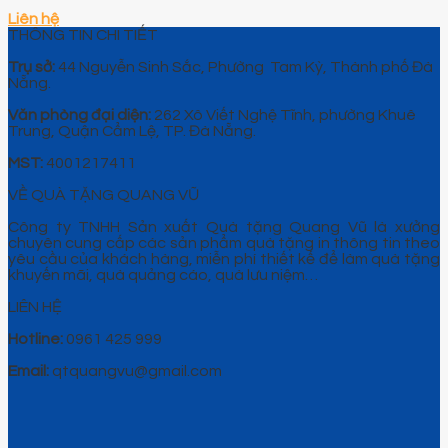
Liên hệ
THÔNG TIN CHI TIẾT
Trụ sở:
44 Nguyễn Sinh Sắc, Phường Tam Kỳ, Thành phố Đà
Nẵng.
Văn phòng đại diện:
262 Xô Viết Nghệ Tĩnh, phường Khuê
Trung, Quận Cẩm Lệ, TP. Đà Nẵng.
MST:
4001217411
VỀ QUÀ TẶNG QUANG VŨ
Công ty TNHH Sản xuất Quà tặng Quang Vũ là xưởng
chuyên cung cấp các sản phẩm quà tặng in thông tin theo
yêu cầu của khách hàng, miễn phí thiết kế để làm quà tặng
khuyến mãi, quà quảng cáo, quà lưu niệm…
LIÊN HỆ
Hotline:
0961 425 999
Email:
qtquangvu@gmail.com