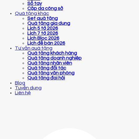
Sổ tay
Cặp da công sở
Quà tặng khác
Set quà tặng
Quà tặng gia dụng
Lịch 5 tờ 2026
Lịch 7 tờ 2026
Lịch Bloc 2026
Lịch để bàn 2026
Tư vấn quà tặng
Quà tặng khách hàng
Quà tặng doanh nghiệp
Quà tặng nhân viên
Quà tặng đối tác
Quà tặng văn phòng
Quà tặng đại hội
Blog
Tuyển dụng
Liên hệ