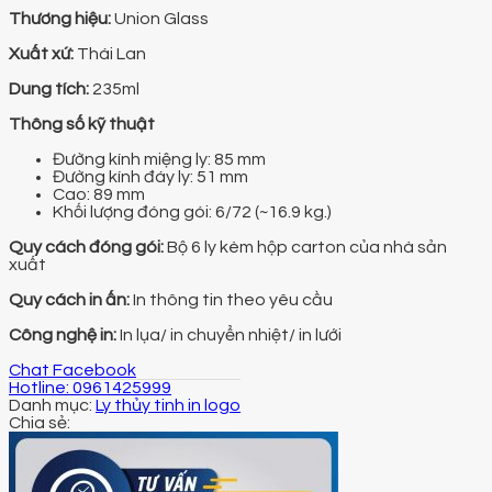
Thương hiệu:
Union Glass
Xuất xứ:
Thái Lan
Dung tích:
235ml
Thông số kỹ thuật
Đường kính miệng ly: 85 mm
Đường kính đáy ly: 51 mm
Cao: 89 mm
Khối lượng đóng gói: 6/72 (~16.9 kg.)
Quy cách đóng gói:
Bộ 6 ly kèm hộp carton của nhà sản
xuất
Quy cách in ấn:
In thông tin theo yêu cầu
Công nghệ in:
In lụa/ in chuyển nhiệt/ in lưới
Chat Facebook
Hotline: 0961425999
Danh mục:
Ly thủy tinh in logo