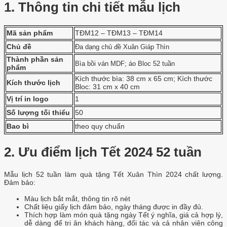
1. Thông tin chi tiết mẫu lịch
Mã sản phẩm
TĐM12 – TĐM13 – TĐM14
Chủ đề
Đa dạng chủ đề Xuân Giáp Thìn
Thành phần sản
Bìa bồi ván MDF; áo Bloc 52 tuần
phẩm
Kích thước bìa: 38 cm x 65 cm; Kích thước
Kích thước lịch
Bloc: 31 cm x 40 cm
Vị trí in logo
1
Số lượng tối thiểu
50
Bao bì
theo quy chuẩn
2. Ưu điểm lịch Tết 2024 52 tuần
Mẫu lịch 52 tuần làm quà tặng Tết Xuân Thìn 2024 chất lượng.
Đảm bảo:
Màu lịch bắt mắt, thông tin rõ nét
Chất liệu giấy lịch đảm bảo, ngày tháng được in đầy đủ.
Thích hợp làm món quà tặng ngày Tết ý nghĩa, giá cả hợp lý,
dễ dàng để tri ân khách hàng, đối tác và cả nhân viên công