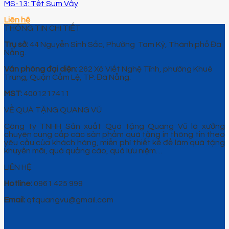
MS-13: Tết Sum Vầy
Liên hệ
THÔNG TIN CHI TIẾT
Trụ sở:
44 Nguyễn Sinh Sắc, Phường Tam Kỳ, Thành phố Đà
Nẵng.
Văn phòng đại diện:
262 Xô Viết Nghệ Tĩnh, phường Khuê
Trung, Quận Cẩm Lệ, TP. Đà Nẵng.
MST:
4001217411
VỀ QUÀ TẶNG QUANG VŨ
Công ty TNHH Sản xuất Quà tặng Quang Vũ là xưởng
chuyên cung cấp các sản phẩm quà tặng in thông tin theo
yêu cầu của khách hàng, miễn phí thiết kế để làm quà tặng
khuyến mãi, quà quảng cáo, quà lưu niệm…
LIÊN HỆ
Hotline:
0961 425 999
Email:
qtquangvu@gmail.com