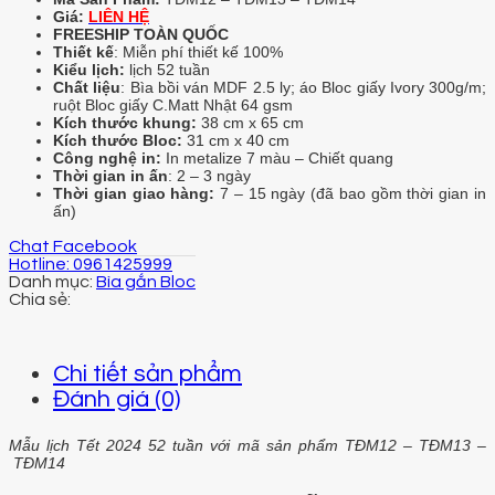
Giá:
LIÊN HỆ
FREESHIP TOÀN QUỐC
Thiết kế
: Miễn phí thiết kế 100%
Kiểu lịch:
lịch 52 tuần
Chất liệu
: Bìa bồi ván MDF 2.5 ly; áo Bloc giấy Ivory 300g/m;
ruột Bloc giấy C.Matt Nhật 64 gsm
Kích thước khung:
38 cm x 65 cm
Kích thước Bloc:
31 cm x 40 cm
Công nghệ in:
In metalize 7 màu – Chiết quang
Thời gian in ấn
: 2 – 3 ngày
Thời gian giao hàng:
7 – 15 ngày (đã bao gồm thời gian in
ấn)
Chat Facebook
Hotline: 0961425999
Danh mục:
Bìa gắn Bloc
Chi tiết sản phẩm
Đánh giá (0)
Mẫu lịch Tết 2024 52 tuần với mã sản phẩm TĐM12 – TĐM13 –
TĐM14