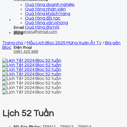
Quà tặng doanh nghiệp
Quà tặng nhân viên
Quà tặng khách hàng
Quà tặng đối tác
Quà tặng văn phòng
Quà tặng đại hội
Email
qtquangvu@gmail.com
Blog
Trang chủ
/
Mẫu Lịch Bloc 2025 Mừng Xuân Ất Tỵ
/
Bìa gắn
Bloc
Điện thoại
0961 425 999
Lịch 52 Tuần
Mã Sản Phẩm:
TĐM12 – TĐM13 – TĐM14