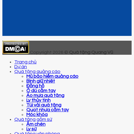
Copyright 2026 ©
Quà tặng Quang Vũ
Trang chủ
Dự án
Quà tặng quảng cáo
Mũ bảo hiểm quảng cáo
Bình giữ nhiệt
Đồng hồ
Ô dù cầm tay
Áo mưa quà tặng
Ly thủy tinh
Túi vải quà tặng
Quạt nhựa cầm tay
Móc khóa
Quà tặng gốm sứ
Ấm chén
Ly sứ
Quà tặng văn phòng