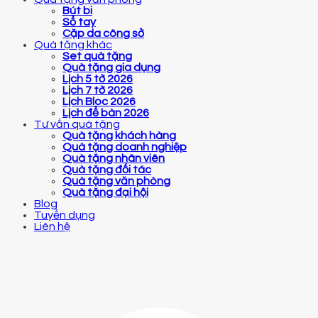
Bút bi
Sổ tay
Cặp da công sở
Quà tặng khác
Set quà tặng
Quà tặng gia dụng
Lịch 5 tờ 2026
Lịch 7 tờ 2026
Lịch Bloc 2026
Lịch để bàn 2026
Tư vấn quà tặng
Quà tặng khách hàng
Quà tặng doanh nghiệp
Quà tặng nhân viên
Quà tặng đối tác
Quà tặng văn phòng
Quà tặng đại hội
Blog
Tuyển dụng
Liên hệ