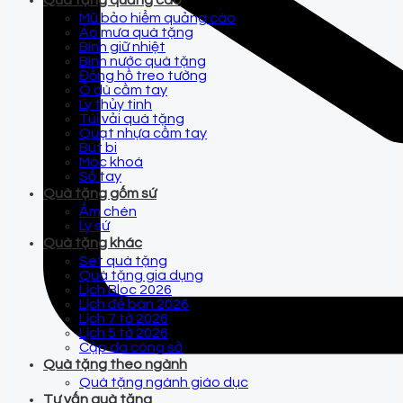
Quà tặng quảng cáo
Mũ bảo hiểm quảng cáo
Áo mưa quà tặng
Bình giữ nhiệt
Bình nước quà tặng
Đồng hồ treo tường
Ô dù cầm tay
Ly thủy tinh
Túi vải quà tặng
Quạt nhựa cầm tay
Bút bi
Móc khoá
Sổ tay
Quà tặng gốm sứ
Ấm chén
Ly sứ
Quà tặng khác
Set quà tặng
Quà tặng gia dụng
Lịch Bloc 2026
Lịch để bàn 2026
Lịch 7 tờ 2026
Lịch 5 tờ 2026
Cặp da công sở
Quà tặng theo ngành
Quà tặng ngành giáo dục
Tư vấn quà tặng