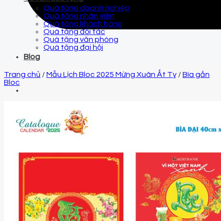
Quà tặng doanh nghiệp
Quà tặng nhân viên
Quà tặng khách hàng
Quà tặng đối tác
Quà tặng văn phòng
Quà tặng đại hội
Blog
Trang chủ
/
Mẫu Lịch Bloc 2025 Mừng Xuân Ất Tỵ
/
Bìa gắn
Bloc
Email
qtquangvu@gmail.com
Điện thoại
0961 425 999