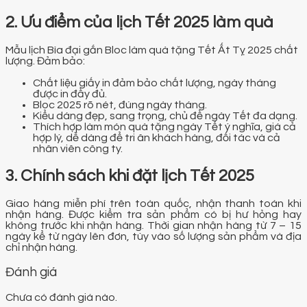
2. Ưu điểm của lịch Tết 2025 làm quà
Mẫu lịch Bìa đại gắn Bloc làm quà tặng Tết Ất Tỵ 2025 chất
lượng. Đảm bảo:
Chất liệu giấy in đảm bảo chất lượng, ngày tháng
được in đầy đủ.
Bloc 2025 rõ nét, đúng ngày tháng.
Kiểu dáng đẹp, sang trọng, chủ đề ngày Tết đa dạng.
Thích hợp làm món quà tặng ngày Tết ý nghĩa, giá cả
hợp lý, dễ dàng để tri ân khách hàng, đối tác và cả
nhân viên công ty.
3. Chính sách khi đặt lịch Tết 2025
Giao hàng miễn phí trên toàn quốc, nhận thanh toán khi
nhận hàng. Được kiểm tra sản phẩm có bị hư hỏng hay
không trước khi nhận hàng. Thời gian nhận hàng từ 7 – 15
ngày kể từ ngày lên đơn, tùy vào số lượng sản phẩm và địa
chỉ nhận hàng.
Đánh giá
Chưa có đánh giá nào.