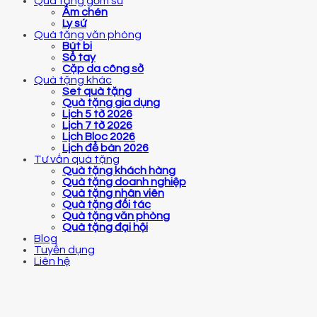
Quà tặng gốm sứ
Ấm chén
Ly sứ
Quà tặng văn phòng
Bút bi
Sổ tay
Cặp da công sở
Quà tặng khác
Set quà tặng
Quà tặng gia dụng
Lịch 5 tờ 2026
Lịch 7 tờ 2026
Lịch Bloc 2026
Lịch để bàn 2026
Tư vấn quà tặng
Quà tặng khách hàng
Quà tặng doanh nghiệp
Quà tặng nhân viên
Quà tặng đối tác
Quà tặng văn phòng
Quà tặng đại hội
Blog
Tuyển dụng
Liên hệ