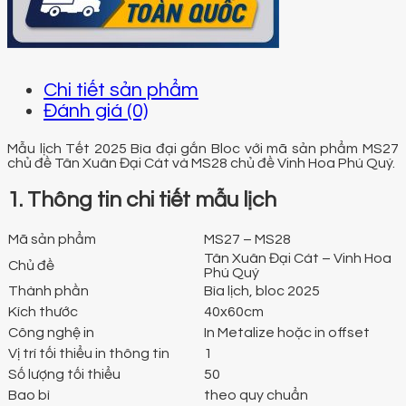
Chi tiết sản phẩm
Đánh giá (0)
Mẫu lịch Tết 2025 Bìa đại gắn Bloc với mã sản phẩm MS27
chủ đề Tân Xuân Đại Cát và MS28 chủ đề Vinh Hoa Phú Quý.
1. Thông tin chi tiết mẫu lịch
Mã sản phẩm
MS27 – MS28
Tân Xuân Đại Cát – Vinh Hoa
Chủ đề
Phú Quý
Thành phần
Bìa lịch, bloc 2025
Kích thước
40x60cm
Công nghệ in
In Metalize hoặc in offset
Vị trí tối thiểu in thông tin
1
Số lượng tối thiểu
50
Bao bì
theo quy chuẩn