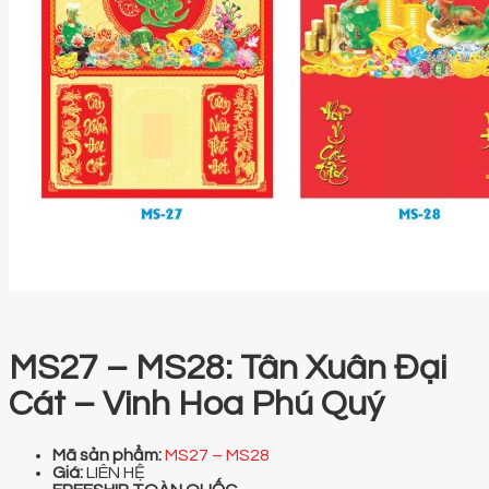
MS27 – MS28: Tân Xuân Đại
Cát – Vinh Hoa Phú Quý
Mã sản phẩm:
MS27 – MS28
Giá:
LIÊN HỆ