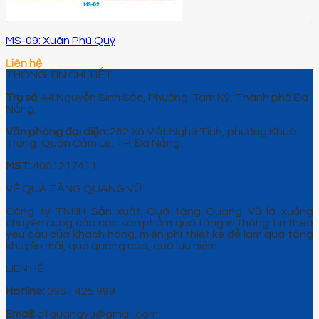
MS-09: Xuân Phú Quý
Liên hệ
THÔNG TIN CHI TIẾT
Trụ sở:
44 Nguyễn Sinh Sắc, Phường Tam Kỳ, Thành phố Đà
Nẵng.
Văn phòng đại diện:
262 Xô Viết Nghệ Tĩnh, phường Khuê
Trung, Quận Cẩm Lệ, TP. Đà Nẵng.
MST:
4001217411
VỀ QUÀ TẶNG QUANG VŨ
Công ty TNHH Sản xuất Quà tặng Quang Vũ là xưởng
chuyên cung cấp các sản phẩm quà tặng in thông tin theo
yêu cầu của khách hàng, miễn phí thiết kế để làm quà tặng
khuyến mãi, quà quảng cáo, quà lưu niệm…
LIÊN HỆ
Hotline:
0961 425 999
Email:
qtquangvu@gmail.com