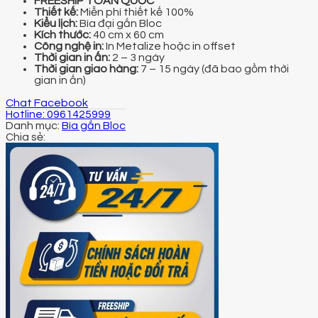
FREESHIP TOÀN QUỐC
Thiết kế:
Miễn phí thiết kế 100%
Kiểu lịch:
Bìa đại gắn Bloc
Kích thước:
40 cm x 60 cm
Công nghệ in:
In Metalize hoặc in offset
Thời gian in ấn:
2 – 3 ngày
Thời gian giao hàng:
7 – 15 ngày (đã bao gồm thời
gian in ấn)
Chat Facebook
Hotline: 0961425999
Danh mục:
Bìa gắn Bloc