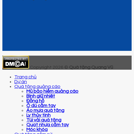
Copyright 2026 ©
Quà tặng Quang Vũ
Trang chủ
Dự án
Quà tặng quảng cáo
Mũ bảo hiểm quảng cáo
Bình giữ nhiệt
Đồng hồ
Ô dù cầm tay
Áo mưa quà tặng
Ly thủy tinh
Túi vải quà tặng
Quạt nhựa cầm tay
Móc khóa