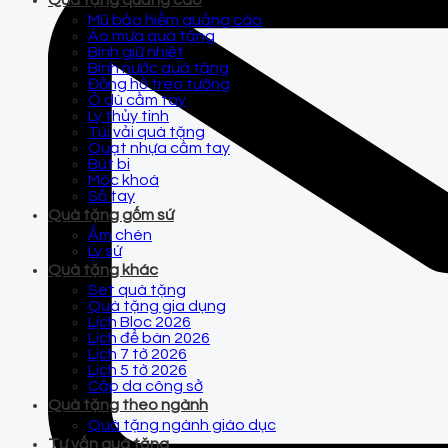
Quà tặng quảng cáo
Mũ bảo hiểm quảng cáo
Áo mưa quà tặng
Bình giữ nhiệt
Bình nước quà tặng
Đồng hồ treo tường
Ô dù cầm tay
Ly thủy tinh
Túi vải quà tặng
Quạt nhựa cầm tay
Bút bi
Móc khoá
Sổ tay
Quà tặng gốm sứ
Ấm chén
Ly sứ
Quà tặng khác
Set quà tặng
Quà tặng gia dụng
Lịch Bloc 2026
Lịch để bàn 2026
Lịch 7 tờ 2026
Lịch 5 tờ 2026
Cặp da công sở
Quà tặng theo ngành
Quà tặng ngành giáo dục
Tư vấn quà tặng