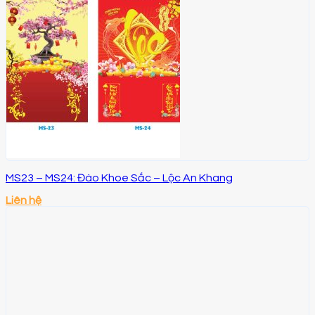
MS23 – MS24: Đào Khoe Sắc – Lộc An Khang
Liên hệ