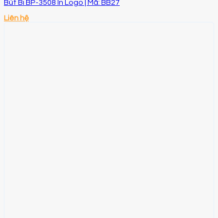
Bút Bi BP-3508 In Logo | Mã: BB27
Liên hệ