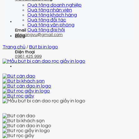
Quà tặng doanh nghiệp
Quà tặng nhân viên
Quà tặng khách hàng
Quà tặng đối tác
Quà tặng văn phòng
Quà tặng đại hội
Email
qtquangvu@gmail.com
Blog
Trang chủ
/
Bút bi in logo
Điện thoại
0961 425 999