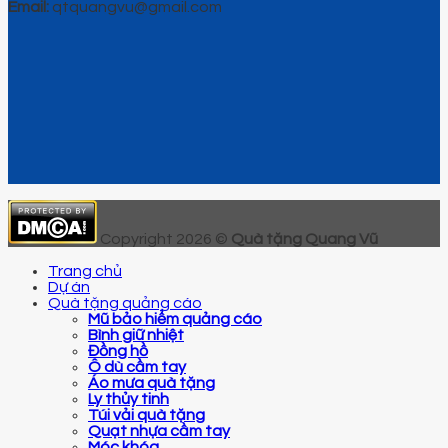
Email:
qtquangvu@gmail.com
Copyright 2026 ©
Quà tặng Quang Vũ
Trang chủ
Dự án
Quà tặng quảng cáo
Mũ bảo hiểm quảng cáo
Bình giữ nhiệt
Đồng hồ
Ô dù cầm tay
Áo mưa quà tặng
Ly thủy tinh
Túi vải quà tặng
Quạt nhựa cầm tay
Móc khóa