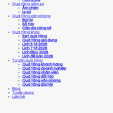
Quà tặng gốm sứ
Ấm chén
Ly sứ
Quà tặng văn phòng
Bút bi
Sổ tay
Cặp da công sở
Quà tặng khác
Set quà tặng
Quà tặng gia dụng
Lịch 5 tờ 2026
Lịch 7 tờ 2026
Lịch Bloc 2026
Lịch để bàn 2026
Tư vấn quà tặng
Quà tặng khách hàng
Quà tặng doanh nghiệp
Quà tặng nhân viên
Quà tặng đối tác
Quà tặng văn phòng
Quà tặng đại hội
Blog
Tuyển dụng
Liên hệ