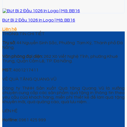
Bút Bi 2 Đầu 1026 In Logo | Mã: BB16
Liên hệ
THÔNG TIN CHI TIẾT
Trụ sở:
44 Nguyễn Sinh Sắc, Phường Tam Kỳ, Thành phố Đà
Nẵng.
Văn phòng đại diện:
262 Xô Viết Nghệ Tĩnh, phường Khuê
Trung, Quận Cẩm Lệ, TP. Đà Nẵng.
MST:
4001217411
VỀ QUÀ TẶNG QUANG VŨ
Công ty TNHH Sản xuất Quà tặng Quang Vũ là xưởng
chuyên cung cấp các sản phẩm quà tặng in thông tin theo
yêu cầu của khách hàng, miễn phí thiết kế để làm quà tặng
khuyến mãi, quà quảng cáo, quà lưu niệm…
LIÊN HỆ
Hotline:
0961 425 999