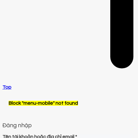
Top
Block
"menu-mobile"
not found
Đăng nhập
Tên tài khoản hoặc địa chỉ email
*