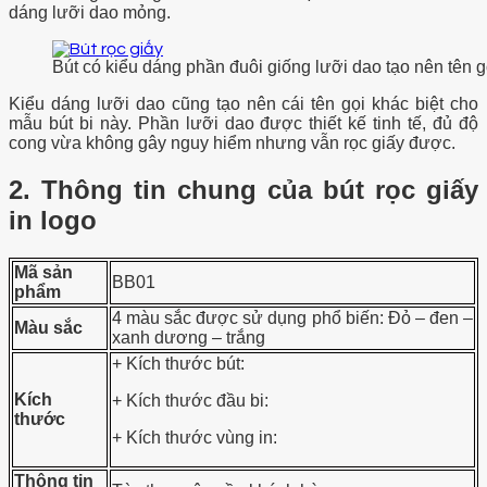
dáng lưỡi dao mỏng.
Bút có kiểu dáng phần đuôi giống lưỡi dao tạo nên tên g
Kiểu dáng lưỡi dao cũng tạo nên cái tên gọi khác biệt cho
mẫu bút bi này. Phần lưỡi dao được thiết kế tinh tế, đủ độ
cong vừa không gây nguy hiểm nhưng vẫn rọc giấy được.
2. Thông tin chung của bút rọc giấy
in logo
Mã sản
BB01
phẩm
4 màu sắc được sử dụng phổ biến: Đỏ – đen –
Màu sắc
xanh dương – trắng
+ Kích thước bút:
Kích
+ Kích thước đầu bi:
thước
+ Kích thước vùng in:
Thông tin