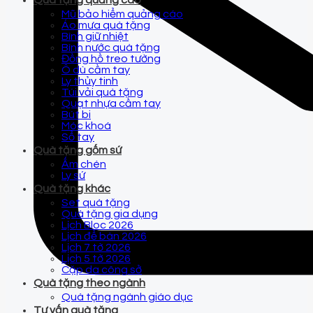
Quà tặng quảng cáo
Mũ bảo hiểm quảng cáo
Áo mưa quà tặng
Bình giữ nhiệt
Bình nước quà tặng
Đồng hồ treo tường
Ô dù cầm tay
Ly thủy tinh
Túi vải quà tặng
Quạt nhựa cầm tay
Bút bi
Móc khoá
Sổ tay
Quà tặng gốm sứ
Ấm chén
Ly sứ
Quà tặng khác
Set quà tặng
Quà tặng gia dụng
Lịch Bloc 2026
Lịch để bàn 2026
Lịch 7 tờ 2026
Lịch 5 tờ 2026
Cặp da công sở
Quà tặng theo ngành
Quà tặng ngành giáo dục
Tư vấn quà tặng