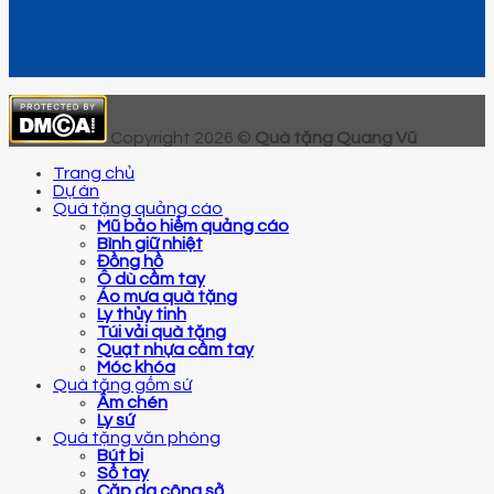
Copyright 2026 ©
Quà tặng Quang Vũ
Trang chủ
Dự án
Quà tặng quảng cáo
Mũ bảo hiểm quảng cáo
Bình giữ nhiệt
Đồng hồ
Ô dù cầm tay
Áo mưa quà tặng
Ly thủy tinh
Túi vải quà tặng
Quạt nhựa cầm tay
Móc khóa
Quà tặng gốm sứ
Ấm chén
Ly sứ
Quà tặng văn phòng
Bút bi
Sổ tay
Cặp da công sở