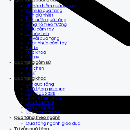
Quà tặng quảng cáo
Mũ bảo hiểm quảng cáo
Áo mưa quà tặng
Bình giữ nhiệt
Bình nước quà tặng
Đồng hồ treo tường
Ô dù cầm tay
Ly thủy tinh
Túi vải quà tặng
Quạt nhựa cầm tay
Bút bi
Móc khoá
Sổ tay
Quà tặng gốm sứ
Ấm chén
Ly sứ
Quà tặng khác
Set quà tặng
Quà tặng gia dụng
Lịch Bloc 2026
Lịch để bàn 2026
Lịch 7 tờ 2026
Lịch 5 tờ 2026
Cặp da công sở
Quà tặng theo ngành
Quà tặng ngành giáo dục
Tư vấn quà tặng