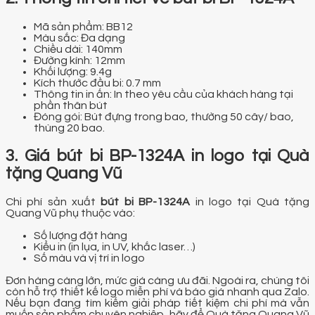
Mã sản phẩm: BB12
Màu sắc: Đa dạng
Chiều dài: 140mm
Đường kính: 12mm
Khối lượng: 9.4g
Kích thước đầu bi: 0.7 mm
Thông tin in ấn: In theo yêu cầu của khách hàng tại
phần thân bút
Đóng gói: Bút đựng trong bao, thường 50 cây/ bao,
thùng 20 bao.
3. Giá bút bi BP-1324A in logo tại Quà
tặng Quang Vũ
Chi phí sản xuất
bút bi BP-1324A
in logo tại Quà tặng
Quang Vũ phụ thuộc vào:
Số lượng đặt hàng
Kiểu in (in lụa, in UV, khắc laser…)
Số màu và vị trí in logo
Đơn hàng càng lớn, mức giá càng ưu đãi. Ngoài ra, chúng tôi
còn hỗ trợ thiết kế logo miễn phí và báo giá nhanh qua Zalo.
Nếu bạn đang tìm kiếm giải pháp tiết kiệm chi phí mà vẫn
muốn sản phẩm chuyên nghiệp, hãy để Quà tặng Quang Vũ