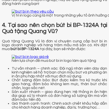
đồng hành cùng bạn!
Vị trí in logo cũng là một trong những yếu tố ảnh hưởng 
4. Tại sao nên chọn bút bi BP-1324A tại
Quà tặng Quang Vũ?
Quà tặng Quang Vũ là đơn vị chuyên cung cấp bút bi in
logo doanh nghiệp với hàng trăm mẫu mã sẵn có. Khi đặt
mua
bút bi BP-1324A
tại đây, bạn sẽ nhận được:
Nên lựa chọn để mua bút bi in logo làm quà tặng
Tư vấn nhanh – chính xác: Đội ngũ nhân viên dày dạn
kinh nghiệm sẽ hỗ trợ bạn chọn mẫu bút và phương án
in ấn phù hợp nhất với mục đích sử dụng.
Chất lượng đảm bảo: Bút được kiểm tra kỹ trước khi
giao hàng, đảm bảo không lem mực, thân bút chắc
chắn, logo sắc nét.
Sản xuất nhanh – giao đúng hẹn: Hệ thống in ấn hiện
đại giúp xử lý nhanh cả đơn hàng số lượng lớn mà vẫn
đảm bảo tiến độ.
Giá thành cạnh tranh: Chính sách chiết khấu hấp dẫn
cho khách hàng doanh nghiệp, đại lý, trường học…