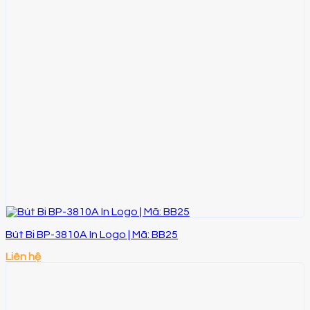
Bút Bi BP-3810A In Logo | Mã: BB25
Liên hệ