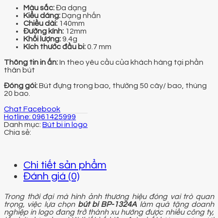
Màu sắc:
Đa dạng
Kiểu dáng:
Dạng nhấn
Chiều dài:
140mm
Đường kính:
12mm
Khối lượng:
9.4g
Kích thước đầu bi:
0.7 mm
Thông tin in ấn:
In theo yêu cầu của khách hàng tại phần
thân bút
Đóng gói:
Bút đựng trong bao, thường 50 cây/ bao, thùng
20 bao.
Chat Facebook
Hotline: 0961425999
Danh mục:
Bút bi in logo
Chi tiết sản phẩm
Đánh giá (0)
Trong thời đại mà hình ảnh thương hiệu đóng vai trò quan
trọng, việc lựa chọn
bút bi BP-1324A
làm quà tặng doanh
nghiệp in logo đang trở thành xu hướng được nhiều công ty,