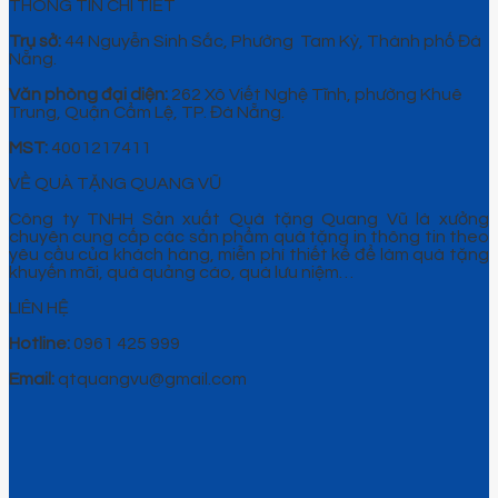
THÔNG TIN CHI TIẾT
Trụ sở:
44 Nguyễn Sinh Sắc, Phường Tam Kỳ, Thành phố Đà
Nẵng.
Văn phòng đại diện:
262 Xô Viết Nghệ Tĩnh, phường Khuê
Trung, Quận Cẩm Lệ, TP. Đà Nẵng.
MST:
4001217411
VỀ QUÀ TẶNG QUANG VŨ
Công ty TNHH Sản xuất Quà tặng Quang Vũ là xưởng
chuyên cung cấp các sản phẩm quà tặng in thông tin theo
yêu cầu của khách hàng, miễn phí thiết kế để làm quà tặng
khuyến mãi, quà quảng cáo, quà lưu niệm…
LIÊN HỆ
Hotline:
0961 425 999
Email:
qtquangvu@gmail.com