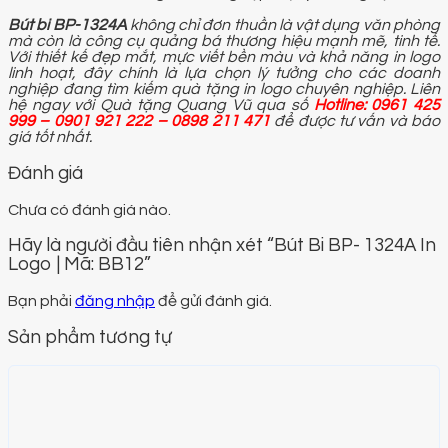
Bút bi BP-1324A
không chỉ đơn thuần là vật dụng văn phòng
mà còn là công cụ quảng bá thương hiệu mạnh mẽ, tinh tế.
Với thiết kế đẹp mắt, mực viết bền màu và khả năng in logo
linh hoạt, đây chính là lựa chọn lý tưởng cho các doanh
nghiệp đang tìm kiếm quà tặng in logo chuyên nghiệp. Liên
hệ ngay với Quà tặng Quang Vũ qua số
Hotline: 0961 425
999 – 0901 921 222 – 0898 211 471
để được tư vấn và báo
giá tốt nhất.
Đánh giá
Chưa có đánh giá nào.
Hãy là người đầu tiên nhận xét “Bút Bi BP- 1324A In
Logo | Mã: BB12”
Bạn phải
đăng nhập
để gửi đánh giá.
Sản phẩm tương tự