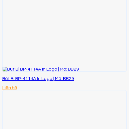
Bút Bi BP-4114A In Logo | Mã: BB29
Liên hệ