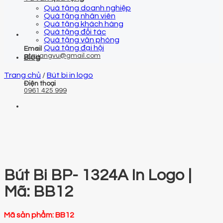
Quà tặng doanh nghiệp
Quà tặng nhân viên
Quà tặng khách hàng
Quà tặng đối tác
Quà tặng văn phòng
Quà tặng đại hội
Email
qtquangvu@gmail.com
Blog
Trang chủ
/
Bút bi in logo
Điện thoại
0961 425 999
Bút Bi BP- 1324A In Logo |
Mã: BB12
Mã sản phẩm:
BB12