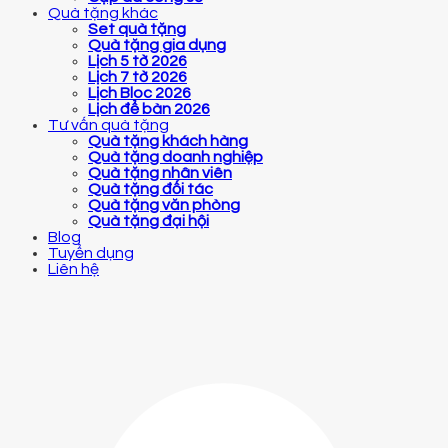
Quà tặng khác
Set quà tặng
Quà tặng gia dụng
Lịch 5 tờ 2026
Lịch 7 tờ 2026
Lịch Bloc 2026
Lịch để bàn 2026
Tư vấn quà tặng
Quà tặng khách hàng
Quà tặng doanh nghiệp
Quà tặng nhân viên
Quà tặng đối tác
Quà tặng văn phòng
Quà tặng đại hội
Blog
Tuyển dụng
Liên hệ