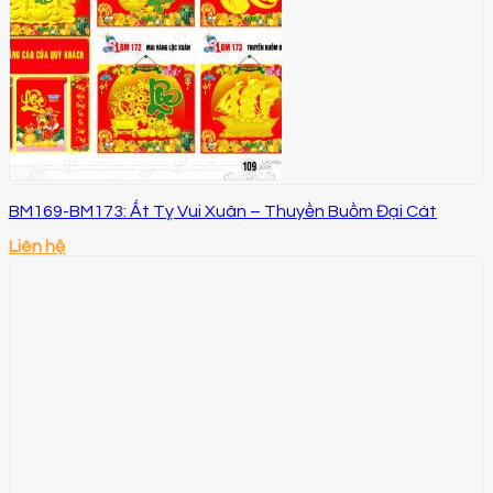
BM169-BM173: Ất Tỵ Vui Xuân – Thuyền Buồm Đại Cát
Liên hệ