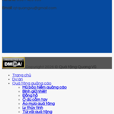
Email:
qtquangvu@gmail.com
Copyright 2026 ©
Quà tặng Quang Vũ
Trang chủ
Dự án
Quà tặng quảng cáo
Mũ bảo hiểm quảng cáo
Bình giữ nhiệt
Đồng hồ
Ô dù cầm tay
Áo mưa quà tặng
Ly thủy tinh
Túi vải quà tặng