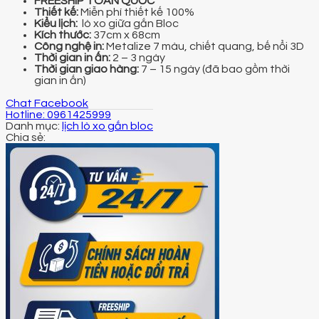
FREESHIP TOÀN QUỐC
Thiết kế:
Miễn phí thiết kế 100%
Kiểu lịch:
lò xo giữa gắn Bloc
Kích thước:
37cm x 68cm
Công nghệ in:
Metalize 7 màu, chiết quang, bế nổi 3D
Thời gian in ấn:
2 – 3 ngày
Thời gian giao hàng:
7 – 15 ngày (đã bao gồm thời
gian in ấn)
Chat Facebook
Hotline: 0961425999
Danh mục:
lịch lò xo gắn bloc