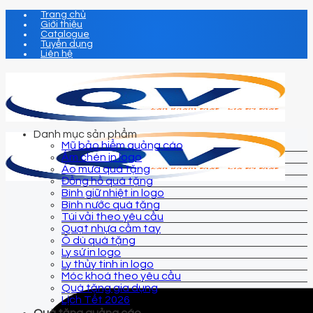
Chuyển
Trang chủ
Giới thiệu
đến
Catalogue
nội
Tuyển dụng
dung
Liên hệ
Danh mục sản phẩm
Mũ bảo hiểm quảng cáo
Ấm chén in logo
Áo mưa quà tặng
Đồng hồ quà tặng
Bình giữ nhiệt in logo
Bình nước quà tặng
Túi vải theo yêu cầu
Quạt nhựa cầm tay
Ô dù quà tặng
Ly sứ in logo
Ly thủy tinh in logo
Móc khoá theo yêu cầu
Quà tặng gia dụng
Lịch Tết 2026