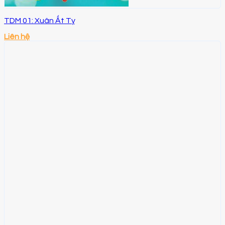
TDM 01: Xuân Ất Tỵ
Liên hệ