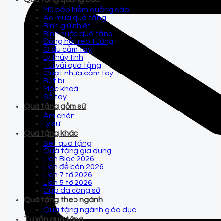
Quà tặng quảng cáo
Mũ bảo hiểm quảng cáo
Áo mưa quà tặng
Bình giữ nhiệt
Bình nước quà tặng
Đồng hồ treo tường
Ô dù cầm tay
Ly thủy tinh
Túi vải quà tặng
Quạt nhựa cầm tay
Bút bi
Móc khoá
Sổ tay
Quà tặng gốm sứ
Ấm chén
Ly sứ
Quà tặng khác
Set quà tặng
Quà tặng gia dụng
Lịch Bloc 2026
Lịch để bàn 2026
Lịch 7 tờ 2026
Lịch 5 tờ 2026
Cặp da công sở
Quà tặng theo ngành
Quà tặng ngành giáo dục
Tư vấn quà tặng