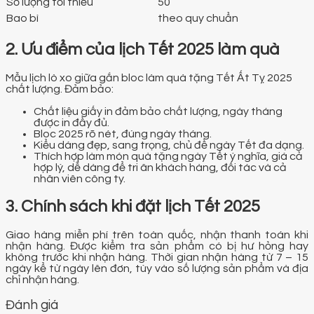
Số lượng tối thiểu
50
Bao bì
theo quy chuẩn
2. Ưu điểm của lịch Tết 2025 làm quà
Mẫu lịch lò xo giữa gắn bloc làm quà tặng Tết Ất Tỵ 2025
chất lượng. Đảm bảo:
Chất liệu giấy in đảm bảo chất lượng, ngày tháng
được in đầy đủ.
Bloc 2025 rõ nét, đúng ngày tháng.
Kiểu dáng đẹp, sang trọng, chủ đề ngày Tết đa dạng.
Thích hợp làm món quà tặng ngày Tết ý nghĩa, giá cả
hợp lý, dễ dàng để tri ân khách hàng, đối tác và cả
nhân viên công ty.
3. Chính sách khi đặt lịch Tết 2025
Giao hàng miễn phí trên toàn quốc, nhận thanh toán khi
nhận hàng. Được kiểm tra sản phẩm có bị hư hỏng hay
không trước khi nhận hàng. Thời gian nhận hàng từ 7 – 15
ngày kể từ ngày lên đơn, tùy vào số lượng sản phẩm và địa
chỉ nhận hàng.
Đánh giá