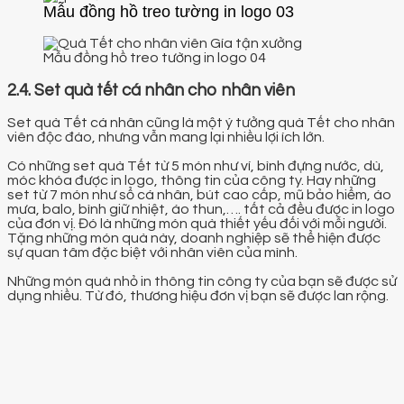
Mẫu đồng hồ treo tường in logo 03
Mẫu đồng hồ treo tường in logo 04
2.4. Set quà tết cá nhân cho nhân viên
Set quà Tết cá nhân cũng là một ý tưởng quà Tết cho nhân
viên độc đáo, nhưng vẫn mang lại nhiều lợi ích lớn.
Có những set quà Tết từ 5 món như ví, bình đựng nước, dù,
móc khóa được in logo, thông tin của công ty. Hay những
set từ 7 món như sổ cá nhân, bút cao cấp, mũ bảo hiểm, áo
mưa, balo, bình giữ nhiệt, áo thun,…. tất cả đều được in logo
của đơn vị. Đó là những món quà thiết yếu đối với mỗi người.
Tặng những món quà này, doanh nghiệp sẽ thể hiện được
sự quan tâm đặc biệt với nhân viên của mình.
Những món quà nhỏ in thông tin công ty của bạn sẽ được sử
dụng nhiều. Từ đó, thương hiệu đơn vị bạn sẽ được lan rộng.