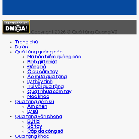
Copyright 2026 ©
Quà tặng Quang Vũ
Trang chủ
Dự án
Quà tặng quảng cáo
Mũ bảo hiểm quảng cáo
Bình giữ nhiệt
Đồng hồ
Ô dù cầm tay
Áo mưa quà tặng
Ly thủy tinh
Túi vải quà tặng
Quạt nhựa cầm tay
Móc khóa
Quà tặng gốm sứ
Ấm chén
Ly sứ
Quà tặng văn phòng
Bút bi
Sổ tay
Cặp da công sở
Quà tặng khác