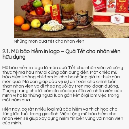
Những món quà tết cho nhân viên
2.1. Mũ bảo hiểm in logo – Quà Tết cho nhân viên
hữu dụng
Mũ bảo hiểm in logo là món quà Tết cho nhân viên vô cùng
thực tế mà hầu như ai cũng cần dùng đến. Một chiếc mũ
bảo hiểm không chỉ đem lại cho họ những giá trị thực của
món quà. Mà còn giúp bảo vệ sự an toàn cho chính bản
thân nhân viên và đi theo người ấy trên mọi đoạn đường.
Tượng trưng cho lời cảm ơn của bạn đến với nhân viên của
mình vì họ là những người luôn gắn kết ở lại làm việc trong
một năm qua.
Hiện nay, có rất nhiều loại mũ bảo hiểm và thích hợp cho
từng lứa tuổi trong gia đình. Việc tặng mũ bảo hiểm cho
nhân viên sẽ giúp xây dựng niềm tin bền vững với nhân viên
của mình.