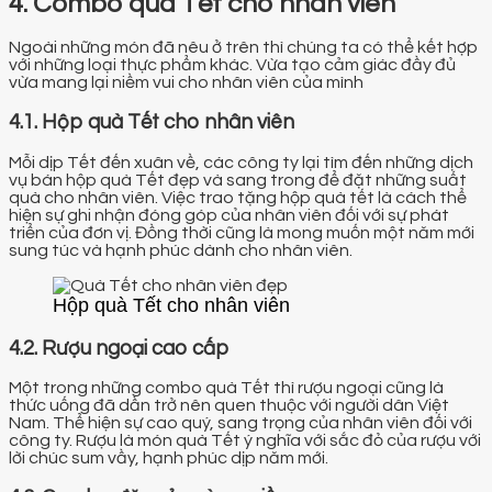
4. Combo quà Tết cho nhân viên
Ngoài những món đã nêu ở trên thì chúng ta có thể kết hợp
với những loại thực phẩm khác. Vừa tạo cảm giác đầy đủ
vừa mang lại niềm vui cho nhân viên của mình
4.1. Hộp quà Tết cho nhân viên
Mỗi dịp Tết đến xuân về, các công ty lại tìm đến những dịch
vụ bán hộp quà Tết đẹp và sang trong để đặt những suất
quà cho nhân viên. Việc trao tặng hộp quà tết là cách thể
hiện sự ghi nhận đóng góp của nhân viên đối với sự phát
triển của đơn vị. Đồng thời cũng là mong muốn một năm mới
sung túc và hạnh phúc dành cho nhân viên.
Hộp quà Tết cho nhân viên
4.2. Rượu ngoại cao cấp
Một trong những combo quà Tết thì rượu ngoại cũng là
thức uống đã dần trở nên quen thuộc với người dân Việt
Nam. Thể hiện sự cao quý, sang trọng của nhân viên đối với
công ty. Rượu là món quà Tết ý nghĩa với sắc đỏ của rượu với
lời chúc sum vầy, hạnh phúc dịp năm mới.