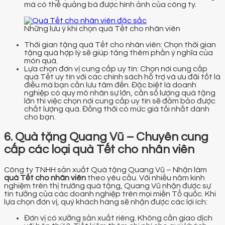
mà có thể quảng bá được hình ảnh của công ty.
Những lưu ý khi chọn quà Tết cho nhân viên
Thời gian tặng quà Tết cho nhân viên: Chọn thời gian
tặng quà hợp lý sẽ giúp tăng thêm phần ý nghĩa của
món quà.
Lựa chọn đơn vị cung cấp uy tín: Chọn nơi cung cấp
quà Tết uy tín với các chính sách hỗ trợ và ưu đãi tốt là
điều mà bạn cần lưu tâm đến. Đặc biệt là doanh
nghiệp có quy mô nhân sự lớn, cần số lượng quà tặng
lớn thì việc chọn nơi cung cấp uy tín sẽ đảm bảo được
chất lượng quà. Đồng thời có mức giá tối nhất dành
cho bạn.
6. Quà tặng Quang Vũ – Chuyên cung
cấp các loại quà Tết cho nhân viên
Công ty TNHH sản xuất Quà tặng Quang Vũ – Nhận làm
quà Tết cho nhân viên
theo yêu cầu. Với nhiều năm kinh
nghiệm trên thị trường quà tặng, Quang Vũ nhận được sự
tin tưởng của các doanh nghiệp trên mọi miền Tổ quốc. Khi
lựa chọn đơn vị, quý khách hàng sẽ nhận được các lợi ích:
Đơn vị có xưởng sản xuất riêng. Không cần giao dịch