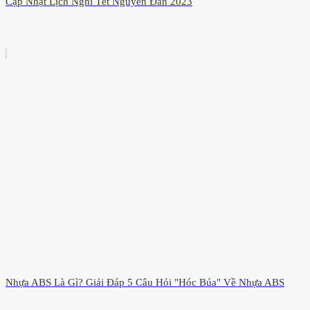
Cập Nhật Lịch Nghỉ Tết Nguyên Đán 2023
Nhựa ABS Là Gì? Giải Đáp 5 Câu Hỏi "Hóc Búa" Về Nhựa ABS