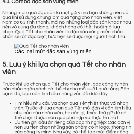
4.3. Combo đặc sản vùng miền
Những món quà đặc sản là một gợi ý mà bạn không nên bỏ
qua khi sử dụng chúng làm quà tặng cho nhân viên. Việt
Nam có 63 tỉnh thành, mỗi nơi những loại đặc sản khác nhau
nên vô cùng đa dạng, khách hàng có thể thoải mái lựa
chọn. Quà Tết cho nhân viên là đặc sản vùng miền chắc
chắn sẽ rất đặc biệt, hứa hẹn sẽ được mọi người thích thú.
Các loại mứt đặc sản vùng miền
5. Lưu ý khi lựa chọn quà Tết cho nhân
viên
Trước khi lựa chọn quà Tết cho nhân viên, các công ty nên
cân nhắc ngân sách có thể chi cho mỗi suất quà tặng. Bên
cạnh đó, bạn cần tìm hiểu những vấn đề dưới đây:
Tìm hiểu nhu cầu và chọn quà Tết thiết thực với nhân
viên: Trước khi lựa chọn quà Tết mỗi đơn vị cần tìm hiểu
nhu cầu của nhân viên, họ cần gì, thiếu thứ gì? để có
thể chọn được món quà phù hợp và thực tế nhất.
Ưu tiên ghi dấu ấn riêng của doanh nghiệp: Các đơn vị
nên ưu tiên chọn những sản phẩm có in logo, thông tin
của công ty mình. Như vậy, có thể tạo một điểm riêng