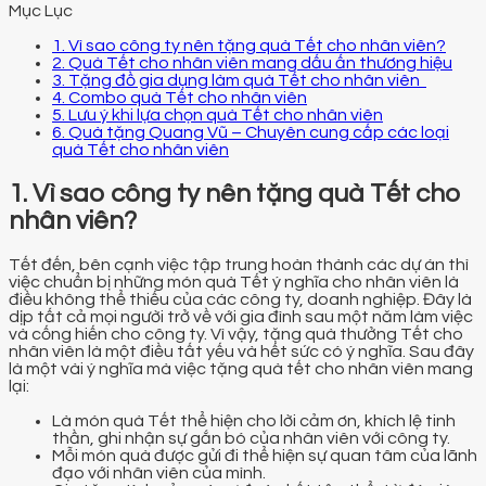
Mục Lục
1. Vì sao công ty nên tặng quà Tết cho nhân viên?
2. Quà Tết cho nhân viên mang dấu ấn thương hiệu
3. Tặng đồ gia dụng làm quà Tết cho nhân viên
4. Combo quà Tết cho nhân viên
5. Lưu ý khi lựa chọn quà Tết cho nhân viên
6. Quà tặng Quang Vũ – Chuyên cung cấp các loại
quà Tết cho nhân viên
1. Vì sao công ty nên tặng quà Tết cho
nhân viên?
Tết đến, bên cạnh việc tập trung hoàn thành các dự án thì
việc chuẩn bị những món quà Tết ý nghĩa cho nhân viên là
điều không thể thiếu của các công ty, doanh nghiệp. Đây là
dịp tất cả mọi người trở về với gia đình sau một năm làm việc
và cống hiến cho công ty. Vì vậy, tặng quà thưởng Tết cho
nhân viên là một điều tất yếu và hết sức có ý nghĩa. Sau đây
là một vài ý nghĩa mà việc tặng quà tết cho nhân viên mang
lại:
Là món quà Tết thể hiện cho lời cảm ơn, khích lệ tinh
thần, ghi nhận sự gắn bó của nhân viên với công ty.
Mỗi món quà được gửi đi thể hiện sự quan tâm của lãnh
đạo với nhân viên của mình.