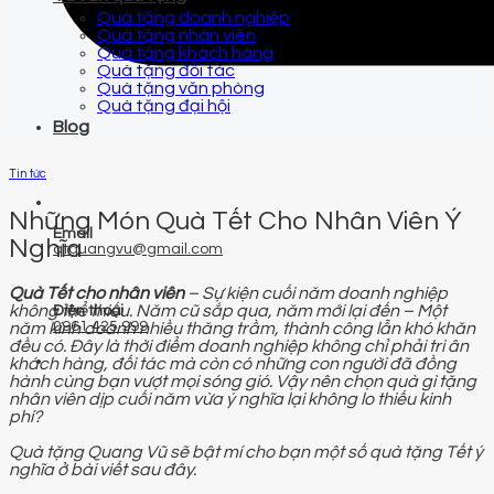
Quà tặng doanh nghiệp
Quà tặng nhân viên
Quà tặng khách hàng
Quà tặng đối tác
Quà tặng văn phòng
Quà tặng đại hội
Blog
Tin tức
Những Món Quà Tết Cho Nhân Viên Ý
Email
Nghĩa
qtquangvu@gmail.com
Quà Tết cho nhân viên
– Sự kiện cuối năm doanh nghiệp
không thể thiếu. Năm cũ sắp qua, năm mới lại đến – Một
Điện thoại
0961 425 999
năm kinh doanh nhiều thăng trầm, thành công lẫn khó khăn
đều có. Đây là thời điểm doanh nghiệp không chỉ phải tri ân
khách hàng, đối tác mà còn có những con người đã đồng
hành cùng bạn vượt mọi sóng gió. Vậy nên chọn quà gì tặng
nhân viên dịp cuối năm vừa ý nghĩa lại không lo thiếu kinh
phí?
Quà tặng Quang Vũ sẽ bật mí cho bạn một số quà tặng Tết ý
nghĩa ở bài viết sau đây.