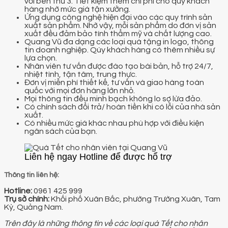
với bên thứ 3. Tiết kiệm thêm chi phí cho quý khách
hàng nhờ mức giá tận xưởng.
Ứng dụng công nghệ hiện đại vào các quy trình sản
xuất sản phẩm. Nhờ vậy, mỗi sản phẩm do đơn vị sản
xuất đều đảm bảo tính thẩm mỹ và chất lượng cao.
Quang Vũ đa dạng các loại quà tặng in logo, thông
tin doanh nghiệp. Qúy khách hàng có thêm nhiều sự
lựa chọn.
Nhân viên tư vấn được đào tạo bài bản, hỗ trợ 24/7,
nhiệt tình, tận tâm, trung thực.
Đơn vị miễn phí thiết kế, tư vấn và giao hàng toàn
quốc với mọi đơn hàng lớn nhỏ.
Mọi thông tin đều minh bạch không lo sợ lừa đảo.
Có chính sách đổi trả/ hoàn tiền khi có lỗi của nhà sản
xuất.
Có nhiều mức giá khác nhau phù hợp với điều kiện
ngân sách của bạn.
Liên hệ ngay Hotline để được hổ trợ
Thông tin liên hệ:
Hotline:
0961 425 999
Trụ sở chính:
Khối phố Xuân Bắc, phường Trường Xuân, Tam
Kỳ, Quảng Nam.
Trên đây là những thông tin về các loại quà Tết cho nhân