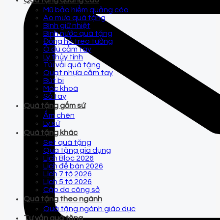
Quà tặng quảng cáo
Mũ bảo hiểm quảng cáo
Áo mưa quà tặng
Bình giữ nhiệt
Bình nước quà tặng
Đồng hồ treo tường
Ô dù cầm tay
Ly thủy tinh
Túi vải quà tặng
Quạt nhựa cầm tay
Bút bi
Móc khoá
Sổ tay
Quà tặng gốm sứ
Ấm chén
Ly sứ
Quà tặng khác
Set quà tặng
Quà tặng gia dụng
Lịch Bloc 2026
Lịch để bàn 2026
Lịch 7 tờ 2026
Lịch 5 tờ 2026
Cặp da công sở
Quà tặng theo ngành
Quà tặng ngành giáo dục
Tư vấn quà tặng