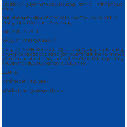
Trụ sở:
44 Nguyễn Sinh Sắc, Phường Tam Kỳ, Thành phố Đà
Nẵng.
Văn phòng đại diện:
262 Xô Viết Nghệ Tĩnh, phường Khuê
Trung, Quận Cẩm Lệ, TP. Đà Nẵng.
MST:
4001217411
VỀ QUÀ TẶNG QUANG VŨ
Công ty TNHH Sản xuất Quà tặng Quang Vũ là xưởng
chuyên cung cấp các sản phẩm quà tặng in thông tin theo
yêu cầu của khách hàng, miễn phí thiết kế để làm quà tặng
khuyến mãi, quà quảng cáo, quà lưu niệm…
LIÊN HỆ
Hotline:
0961 425 999
Email:
qtquangvu@gmail.com