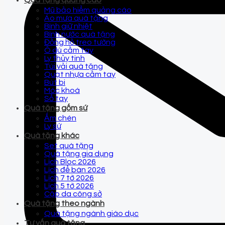
Quà tặng quảng cáo
Mũ bảo hiểm quảng cáo
Áo mưa quà tặng
Bình giữ nhiệt
Bình nước quà tặng
Đồng hồ treo tường
Ô dù cầm tay
Ly thủy tinh
Túi vải quà tặng
Quạt nhựa cầm tay
Bút bi
Móc khoá
Sổ tay
Quà tặng gốm sứ
Ấm chén
Ly sứ
Quà tặng khác
Set quà tặng
Quà tặng gia dụng
Lịch Bloc 2026
Lịch để bàn 2026
Lịch 7 tờ 2026
Lịch 5 tờ 2026
Cặp da công sở
Quà tặng theo ngành
Quà tặng ngành giáo dục
Tư vấn quà tặng