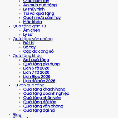
Ô dù cầm tay
Áo mưa quà tặng
Ly thủy tinh
Túi vải quà tặng
Quạt nhựa cầm tay
Móc khóa
Quà tặng gốm sứ
Ấm chén
Ly sứ
Quà tặng văn phòng
Bút bi
Sổ tay
Cặp da công sở
Quà tặng khác
Set quà tặng
Quà tặng gia dụng
Lịch 5 tờ 2026
Lịch 7 tờ 2026
Lịch Bloc 2026
Lịch để bàn 2026
Tư vấn quà tặng
Quà tặng khách hàng
Quà tặng doanh nghiệp
Quà tặng nhân viên
Quà tặng đối tác
Quà tặng văn phòng
Quà tặng đại hội
Blog