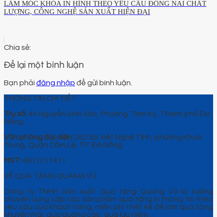
LÀM MÓC KHÓA IN HÌNH THEO YÊU CẦU ĐỒNG NAI CHẤT
LƯỢNG, CÔNG NGHỆ SẢN XUẤT HIỆN ĐẠI
Để lại một bình luận
Bạn phải
đăng nhập
để gửi bình luận.
THÔNG TIN CHI TIẾT
Trụ sở:
44 Nguyễn Sinh Sắc, Phường Tam Kỳ, Thành phố Đà
Nẵng.
Văn phòng đại diện:
262 Xô Viết Nghệ Tĩnh, phường Khuê
Trung, Quận Cẩm Lệ, TP. Đà Nẵng.
MST:
4001217411
VỀ QUÀ TẶNG QUANG VŨ
Công ty TNHH Sản xuất Quà tặng Quang Vũ là xưởng
chuyên cung cấp các sản phẩm quà tặng in thông tin theo
yêu cầu của khách hàng, miễn phí thiết kế để làm quà tặng
khuyến mãi, quà quảng cáo, quà lưu niệm…