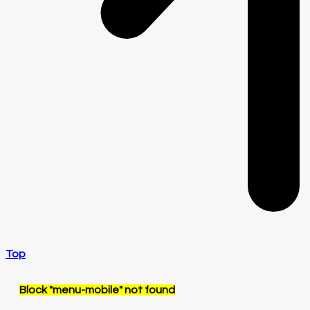
Top
Block
"menu-mobile"
not found