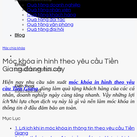
Quà tặng doanh nghiệp
Quà tặng nhân viên
Quà tặng khách hàng
Quà tặng đối tác
Quà tặng văn phòng
Quà tặng đại hội
Blog
Móc chìa khóa
Móc khóa in hình theo yêu cầu Tiền
Email
Giang đáng tin cậy
qtquangvu@gmail.com
Hiện nay nhu cầu sản xuất
móc khóa in hình theo yêu
Điện thoại
cầu Tiền Giang
dùng làm quà tặng khách hàng của các cá
0961 425 999
nhân, doanh nghiệp ngày càng tăng nhanh. Vậy những lợi
ích khi lựa chọn dịch vụ này là gì và nên làm móc khóa in
thông tin ở đâu đảm bảo an toàn.
Mục Lục
1. Lợi ích khi in móc khóa in thông tin theo yêu cầu Tiền
Giang