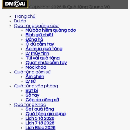
Copyright 2026 ©
Quà tặng Quang Vũ
Trang chủ
Dự án
Quà tặng quảng cáo
Mũ bảo hiểm quảng cáo
Bình giữ nhiệt
Đồng hồ
Ô dù cầm tay
Áo mưa quà tặng
Ly thủy tinh
Túi vải quà tặng
Quạt nhựa cầm tay
Móc khóa
Quà tặng gốm sứ
Ấm chén
Ly sứ
Quà tặng văn phòng
Bút bi
Sổ tay
Cặp da công sở
Quà tặng khác
Set quà tặng
Quà tặng gia dụng
Lịch 5 tờ 2026
Lịch 7 tờ 2026
Lịch Bloc 2026