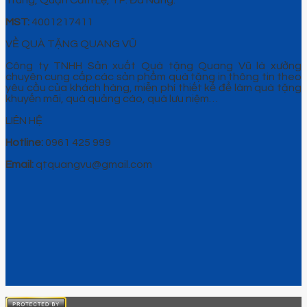
MST:
4001217411
VỀ QUÀ TẶNG QUANG VŨ
Công ty TNHH Sản xuất Quà tặng Quang Vũ là xưởng
chuyên cung cấp các sản phẩm quà tặng in thông tin theo
yêu cầu của khách hàng, miễn phí thiết kế để làm quà tặng
khuyến mãi, quà quảng cáo, quà lưu niệm…
LIÊN HỆ
Hotline:
0961 425 999
Email:
qtquangvu@gmail.com