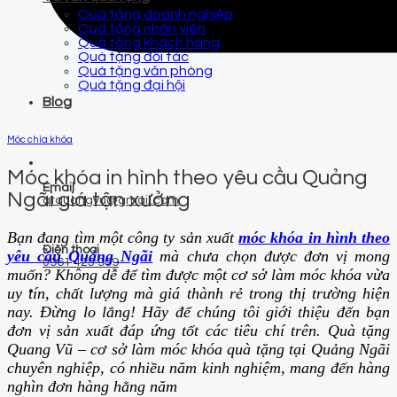
Quà tặng doanh nghiệp
Quà tặng nhân viên
Quà tặng khách hàng
Quà tặng đối tác
Quà tặng văn phòng
Quà tặng đại hội
Blog
Móc chìa khóa
Móc khóa in hình theo yêu cầu Quảng
Email
Ngãi giá tận xưởng
qtquangvu@gmail.com
Bạn đang tìm một công ty sản xuất
móc khóa in hình theo
Điện thoại
yêu cầu Quảng Ngãi
mà chưa chọn được đơn vị mong
0961 425 999
muốn? Không dễ để tìm được một cơ sở làm móc khóa vừa
uy tín, chất lượng mà giá thành rẻ trong thị trường hiện
nay. Đừng lo lắng! Hãy để chúng tôi giới thiệu đến bạn
đơn vị sản xuất đáp ứng tốt các tiêu chí trên. Quà tặng
Quang Vũ – cơ sở làm móc khóa quà tặng tại Quảng Ngãi
chuyên nghiệp, có nhiều năm kinh nghiệm, mang đến hàng
nghìn đơn hàng hằng năm