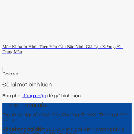
Móc Khóa In Hình Theo Yêu Cầu Bắc Ninh Giá Tận Xưởng, Đa
Dạng Mẫu
Để lại một bình luận
Bạn phải
đăng nhập
để gửi bình luận.
THÔNG TIN CHI TIẾT
Trụ sở:
44 Nguyễn Sinh Sắc, Phường Tam Kỳ, Thành phố Đà
Nẵng.
Văn phòng đại diện:
262 Xô Viết Nghệ Tĩnh, phường Khuê
Trung, Quận Cẩm Lệ, TP. Đà Nẵng.