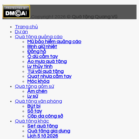
Copyright 2026 ©
Quà tặng Quang Vũ
Trang chủ
Dự án
Quà tặng quảng cáo
Mũ bảo hiểm quảng cáo
Bình giữ nhiệt
Đồng hồ
Ô dù cầm tay
Áo mưa quà tặng
Ly thủy tinh
Túi vải quà tặng
Quạt nhựa cầm tay
Móc khóa
Quà tặng gốm sứ
Ấm chén
Ly sứ
Quà tặng văn phòng
Bút bi
Sổ tay
Cặp da công sở
Quà tặng khác
Set quà tặng
Quà tặng gia dụng
Lịch 5 tờ 2026