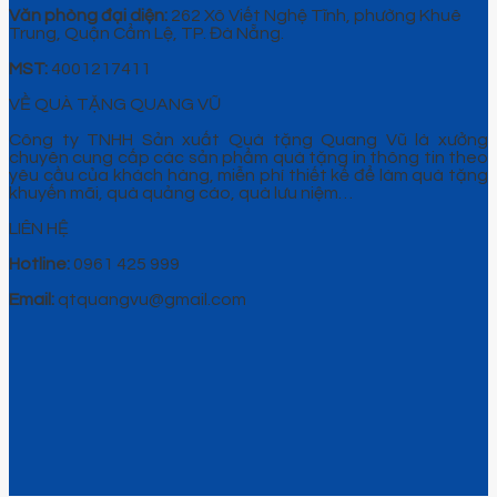
Văn phòng đại diện:
262 Xô Viết Nghệ Tĩnh, phường Khuê
Trung, Quận Cẩm Lệ, TP. Đà Nẵng.
MST:
4001217411
VỀ QUÀ TẶNG QUANG VŨ
Công ty TNHH Sản xuất Quà tặng Quang Vũ là xưởng
chuyên cung cấp các sản phẩm quà tặng in thông tin theo
yêu cầu của khách hàng, miễn phí thiết kế để làm quà tặng
khuyến mãi, quà quảng cáo, quà lưu niệm…
LIÊN HỆ
Hotline:
0961 425 999
Email:
qtquangvu@gmail.com