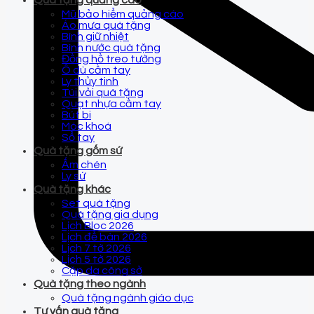
Quà tặng quảng cáo
Mũ bảo hiểm quảng cáo
Áo mưa quà tặng
Bình giữ nhiệt
Bình nước quà tặng
Đồng hồ treo tường
Ô dù cầm tay
Ly thủy tinh
Túi vải quà tặng
Quạt nhựa cầm tay
Bút bi
Móc khoá
Sổ tay
Quà tặng gốm sứ
Ấm chén
Ly sứ
Quà tặng khác
Set quà tặng
Quà tặng gia dụng
Lịch Bloc 2026
Lịch để bàn 2026
Lịch 7 tờ 2026
Lịch 5 tờ 2026
Cặp da công sở
Quà tặng theo ngành
Quà tặng ngành giáo dục
Tư vấn quà tặng