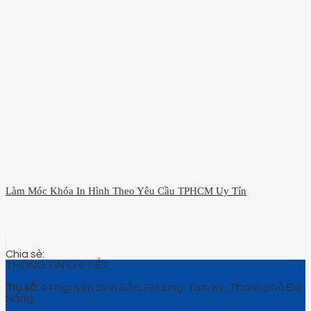
Làm Móc Khóa In Hình Theo Yêu Cầu TPHCM Uy Tín
THÔNG TIN CHI TIẾT
Trụ sở:
44 Nguyễn Sinh Sắc, Phường Tam Kỳ, Thành phố Đà
Nẵng.