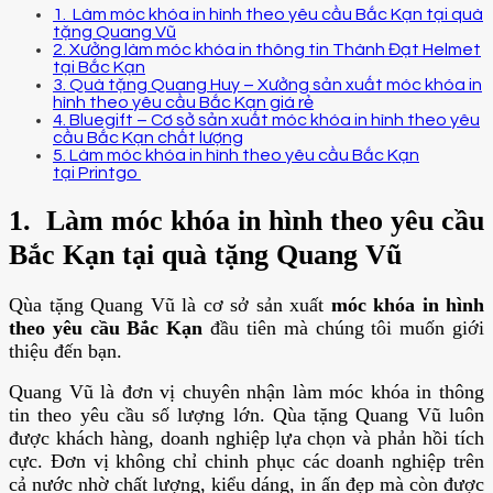
1. Làm móc khóa in hình theo yêu cầu Bắc Kạn tại quà
tặng Quang Vũ
2. Xưởng làm móc khóa in thông tin Thành Đạt Helmet
tại Bắc Kạn
3. Quà tặng Quang Huy – Xưởng sản xuất móc khóa in
hình theo yêu cầu Bắc Kạn giá rẻ
4. Bluegift – Cơ sở sản xuất móc khóa in hình theo yêu
cầu Bắc Kạn chất lượng
5. Làm móc khóa in hình theo yêu cầu Bắc Kạn
tại Printgo
1. Làm móc khóa in hình theo yêu cầu
Bắc Kạn tại quà tặng Quang Vũ
Qùa tặng Quang Vũ là cơ sở sản xuất
móc khóa in hình
theo yêu cầu Bắc Kạn
đầu tiên mà chúng tôi muốn giới
thiệu đến bạn.
Quang Vũ là đơn vị chuyên nhận làm móc khóa in thông
tin theo yêu cầu số lượng lớn. Qùa tặng Quang Vũ luôn
được khách hàng, doanh nghiệp lựa chọn và phản hồi tích
cực. Đơn vị không chỉ chinh phục các doanh nghiệp trên
cả nước nhờ chất lượng, kiểu dáng, in ấn đẹp mà còn được