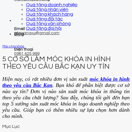
Quà tặng doanh nghiệp
Quà tặng nhân viên
Quà tặng khách hàng
Quà tặng đối tác
Quà tặng văn phòng
Quà tặng đại hội
Email
qtquangvu@gmail.com
Blog
Móc chìa khóa
Điện thoại
0961 425 999
5 CƠ SỞ LÀM MÓC KHÓA IN HÌNH
THEO YÊU CẦU BẮC KẠN UY TÍN
Hiện nay, có rất nhiều đơn vị sản xuất
móc khóa in hình
theo yêu cầu Bắc Kạn
. Bạn khó để phân biệt được cơ sở
nào uy tín? Đơn vị nào sản xuất móc khóa in thông tin
theo yêu cầu chất lượng? Sau đây, chúng tôi gởi đến bạn
top 5 xưởng sản xuất móc khóa in logo doanh nghiệp theo
yêu cầu. Giúp bạn có thêm nhiều sự lựa chọn hơn dành
cho mình.
Mục Lục