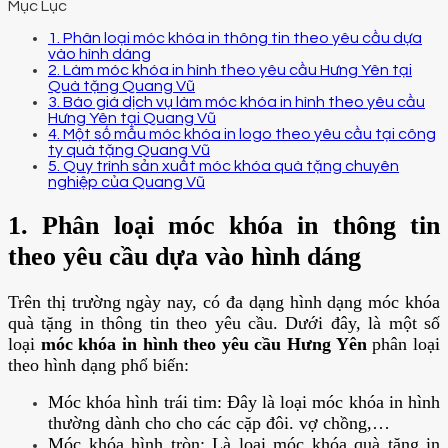
Mục Lục
1. Phân loại móc khóa in thông tin theo yêu cầu dựa
vào hình dáng
2. Làm móc khóa in hình theo yêu cầu Hưng Yên tại
Quà tặng Quang Vũ
3. Báo giá dịch vụ làm móc khóa in hình theo yêu cầu
Hưng Yên tại Quang Vũ
4. Một số mẫu móc khóa in logo theo yêu cầu tại công
ty quà tặng Quang Vũ
5. Quy trình sản xuất móc khóa quà tặng chuyên
nghiệp của Quang Vũ
1. Phân loại móc khóa in thông tin
theo yêu cầu dựa vào hình dáng
Trên thị trường ngày nay, có đa dạng hình dạng móc khóa
quà tặng in thông tin theo yêu cầu. Dưới đây, là một số
loại
móc khóa in hình theo yêu cầu Hưng Yên
phân loại
theo hình dạng phổ biến:
Móc khóa hình trái tim: Đây là loại móc khóa in hình
thường dành cho cho các cặp đôi. vợ chồng,…
Móc khóa hình tròn: Là loại móc khóa quà tặng in