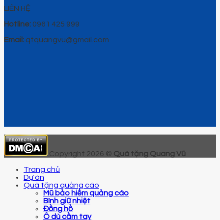
LIÊN HỆ
Hotline:
0961 425 999
Email:
qtquangvu@gmail.com
Copyright 2026 ©
Quà tặng Quang Vũ
Trang chủ
Dự án
Quà tặng quảng cáo
Mũ bảo hiểm quảng cáo
Bình giữ nhiệt
Đồng hồ
Ô dù cầm tay