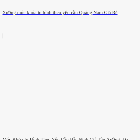
Xưởng móc khóa in hình theo yêu cầu Quảng Nam Giá Rẻ
Móc Khóa In Hình Theo Yêu Cầu Bắc Ninh Giá Tận Xưởng, Đa