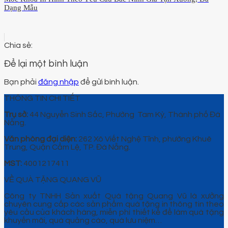
Dạng Mẫu
Để lại một bình luận
Bạn phải
đăng nhập
để gửi bình luận.
THÔNG TIN CHI TIẾT
Trụ sở:
44 Nguyễn Sinh Sắc, Phường Tam Kỳ, Thành phố Đà
Nẵng.
Văn phòng đại diện:
262 Xô Viết Nghệ Tĩnh, phường Khuê
Trung, Quận Cẩm Lệ, TP. Đà Nẵng.
MST:
4001217411
VỀ QUÀ TẶNG QUANG VŨ
Công ty TNHH Sản xuất Quà tặng Quang Vũ là xưởng
chuyên cung cấp các sản phẩm quà tặng in thông tin theo
yêu cầu của khách hàng, miễn phí thiết kế để làm quà tặng
khuyến mãi, quà quảng cáo, quà lưu niệm…