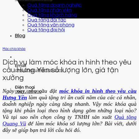
Quà tặng doanh nghiệp
Quà tặng nhân viên
Quà tặng khách hàng
Quà tặng đối tác
Quà tặng văn phòng
Quà tặng đại hội
Blog
Móc chìa khóa
Dịch vụ làm móc khóa in hình theo yêu
Email
cầu Hưng Yên số lượng lớn, giá tận
qtquangvu@gmail.com
xưởng
Điện thoại
Ngày nay, nhu cầu đặt
móc khóa in hình theo yêu cầu
0961 425 999
Hưng Yên
làm quà tặng tri ân cuối năm của các cá nhân,
doanh nghiệp ngày càng tăng nhanh. Vậy móc khóa quà
tặng khi phân loại theo hình dạng gồm những loại nào?
Và tại sao nên chọn công ty TNHH sản xuất
Quà tặng
Quang Vũ
để làm móc khóa số lượng lớn? Bài viết, dưới
đây sẽ giúp bạn trả lời câu hỏi đó.