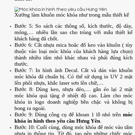
Xưởng làm khuôn móc khóa như trong mẫu thiết kế
Bước 5: So sách các thông số, kích thước, độ dày,
mỏng,… nhiều lần sao cho trùng với mẫu thiết kế
khách hàng đã chốt.
Bước 6: Cắt nhựa mica hoăc đổ keo vào khuôn ( tùy
thuộc vào loại móc khóa của khách hàng lựa chọn)
thành nhiều tấm nhỏ khác nhau và phải đúng kích
thước.
Bước 7: In hình ảnh Decal. Cắt và dán vào khuôn
móc khóa đã chuẩn bị. Có thể sử dụng in UV 2 mặt
lên phôi nhựa, khắc laser sơn lên chữ,…
Bước 8: Dùng keo, nhựa dẻo,… gắn éo lại 2 mặt
móc khóa quà tặng ở nhiệt độ cao. Làm cho móc
khóa in logo doanh nghiệp bền chặc và không bị
bong ra ngoài.
Bước 9: Dùng công cụ để khoan 1 lỗ nhỏ trên
móc
khóa in hình theo yêu cầu Hưng Yên
.
Bước 10: Cuối cùng, dùng móc khóa để móc vào tấm
nhựa in thông tin. Từ đó, tạo nên những chiếc móc