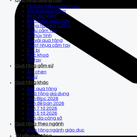
Quà tặng quảng cáo
Mũ bảo hiểm quảng cáo
Áo mưa quà tặng
Bình giữ nhiệt
Bình nước quà tặng
Đồng hồ treo tường
Ô dù cầm tay
Ly thủy tinh
Túi vải quà tặng
Quạt nhựa cầm tay
Bút bi
Móc khoá
Sổ tay
Quà tặng gốm sứ
Ấm chén
Ly sứ
Quà tặng khác
Set quà tặng
Quà tặng gia dụng
Lịch Bloc 2026
Lịch để bàn 2026
Lịch 7 tờ 2026
Lịch 5 tờ 2026
Cặp da công sở
Quà tặng theo ngành
Quà tặng ngành giáo dục
Tư vấn quà tặng