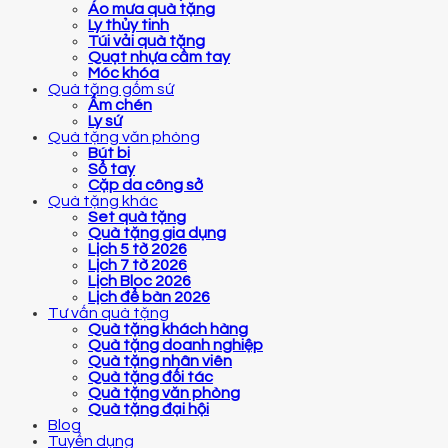
Áo mưa quà tặng
Ly thủy tinh
Túi vải quà tặng
Quạt nhựa cầm tay
Móc khóa
Quà tặng gốm sứ
Ấm chén
Ly sứ
Quà tặng văn phòng
Bút bi
Sổ tay
Cặp da công sở
Quà tặng khác
Set quà tặng
Quà tặng gia dụng
Lịch 5 tờ 2026
Lịch 7 tờ 2026
Lịch Bloc 2026
Lịch để bàn 2026
Tư vấn quà tặng
Quà tặng khách hàng
Quà tặng doanh nghiệp
Quà tặng nhân viên
Quà tặng đối tác
Quà tặng văn phòng
Quà tặng đại hội
Blog
Tuyển dụng