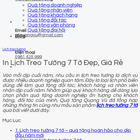
Quà tặng doanh nghiệp
Quà tặng nhân viên
Quà tặng khách hàng
Quà tặng đối tác
Quà tặng văn phòng
Quà tặng đại hội
Email
qtquangvu@gmail.com
Blog
Lịch treo tường
Điện thoại
0961 425 999
In Lịch Treo Tường 7 Tờ Đẹp, Giá Rẻ
Vào mỗi dịp cuối năm, nhu cầu in lịch treo tường là dịch vụ
được nhiều doanh nghiệp quan tâm. Đây là loại lịch phổ biến
dùng để làm quà tặng đối tác, khách hàng và nhân viên
nhân dịp cuối năm. Nhằm giúp quý khách hàng dễ dàng lựa
chọn phần quà tặng doanh nghiệp ấn tượng cho khách
hàng, đối tác của mình, Quà tặng Quang Vũ đã tổng hợp
những thông tin cũng như mẫu sản phẩm
lịch treo tường 7 tờ
qua bài viết dưới đây.
Mục Lục
1. Lịch treo tường 7 tờ – quà tặng hoàn hảo cho dịp
đầu năm mới