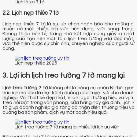
Lịch lò xo 7 tờ
2.2. Lịch nẹp thiếc 7 tờ
Lịch nẹp thiếc 7 tờ là sự lựa chọn hoàn hảo cho những ai
muốn có một chiếc lịch vừa tiện dụng, vừa sang trọng.
Khung thiếc bền bỉ, trang nhã kết hợp cùng giấy in chất
lượng cao tạo nên một tấm lịch treo tường vừa đẹp mắt,
vừa thể hiện được sự chỉn chu, chuyên nghiệp của người sử
dụng.
Lịch nẹp thiếc 2025
3. Lợi ích lịch treo tường 7 tờ mang lại
Lịch treo tường 7 tờ
không chỉ là công cụ quản lý thời gian
hữu ích mà còn là một kênh quảng cáo tuyệt vời cho doanh
nghiệp. Với thiết kế đẹp mắt, in ấn logo thương hiệu và vị trí
treo nổi bật trong văn phòng, cửa hàng hay gia đình. Lịch 7
tờ giúp doanh nghiệp gia tăng độ nhận diện thương hiệu và
quảng bá sản phẩm, dịch vụ một cách hiệu quả.
Lịch treo tường 7 tờ mang lại nhiều lợi ích ưu việt
Bên cạnh đó, lịch 7 tờ còn mang lại những lợi ích ưu việt như: