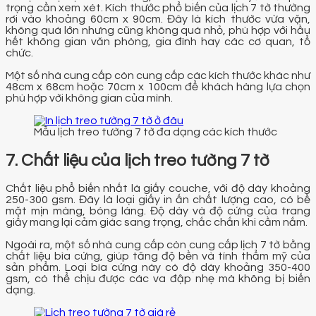
trọng cần xem xét. Kích thước phổ biến của lịch 7 tờ thường
rơi vào khoảng 60cm x 90cm. Đây là kích thước vừa vặn,
không quá lớn nhưng cũng không quá nhỏ, phù hợp với hầu
hết không gian văn phòng, gia đình hay các cơ quan, tổ
chức.
Một số nhà cung cấp còn cung cấp các kích thước khác như
48cm x 68cm hoặc 70cm x 100cm để khách hàng lựa chọn
phù hợp với không gian của mình.
Mẫu lịch treo tường 7 tờ đa dạng các kích thước
7. Chất liệu của lịch treo tường 7 tờ
Chất liệu phổ biến nhất là giấy couche, với độ dày khoảng
250-300 gsm. Đây là loại giấy in ấn chất lượng cao, có bề
mặt mịn màng, bóng láng. Độ dày và độ cứng của trang
giấy mang lại cảm giác sang trọng, chắc chắn khi cầm nắm.
Ngoài ra, một số nhà cung cấp còn cung cấp lịch 7 tờ bằng
chất liệu bìa cứng, giúp tăng độ bền và tính thẩm mỹ của
sản phẩm. Loại bìa cứng này có độ dày khoảng 350-400
gsm, có thể chịu được các va đập nhẹ mà không bị biến
dạng.