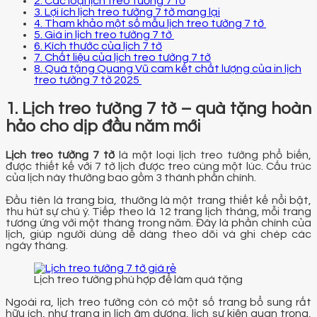
2. Các loại lịch treo tường 7 tờ
3. Lợi ích lịch treo tường 7 tờ mang lại
4. Tham khảo một số mẫu lịch treo tường 7 tờ
5. Giá in lịch treo tường 7 tờ
6. Kích thước của lịch 7 tờ
7. Chất liệu của lịch treo tường 7 tờ
8. Quà tặng Quang Vũ cam kết chất lượng của in lịch
treo tường 7 tờ 2025
1. Lịch treo tường 7 tờ – quà tặng hoàn
hảo cho dịp đầu năm mới
Lịch treo tường 7 tờ
là một loại lịch treo tường phổ biến,
được thiết kế với 7 tờ lịch được treo cùng một lúc. Cấu trúc
của lịch này thường bao gồm 3 thành phần chính.
Đầu tiên là trang bìa, thường là một trang thiết kế nổi bật,
thu hút sự chú ý. Tiếp theo là 12 trang lịch tháng, mỗi trang
tương ứng với một tháng trong năm. Đây là phần chính của
lịch, giúp người dùng dễ dàng theo dõi và ghi chép các
ngày tháng.
Lịch treo tường phù hợp để làm quà tặng
Ngoài ra, lịch treo tường còn có một số trang bổ sung rất
hữu ích, như trang in lịch âm dương, lịch sự kiện quan trọng,