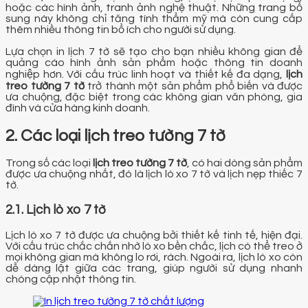
hoặc các hình ảnh, tranh ảnh nghệ thuật. Những trang bổ
sung này không chỉ tăng tính thẩm mỹ mà còn cung cấp
thêm nhiều thông tin bổ ích cho người sử dụng.
Lựa chọn in lịch 7 tờ sẽ tạo cho bạn nhiều không gian để
quảng cáo hình ảnh sản phẩm hoặc thông tin doanh
nghiệp hơn. Với cấu trúc linh hoạt và thiết kế đa dạng,
lịch
treo tường 7 tờ
trở thành một sản phẩm phổ biến và được
ưa chuộng, đặc biệt trong các không gian văn phòng, gia
đình và cửa hàng kinh doanh.
2. Các loại lịch treo tường 7 tờ
Trong số các loại
lịch treo tường 7 tờ
, có hai dòng sản phẩm
được ưa chuộng nhất, đó là lịch lò xo 7 tờ và lịch nẹp thiếc 7
tờ.
2.1. Lịch lò xo 7 tờ
Lịch lò xo 7 tờ được ưa chuộng bởi thiết kế tinh tế, hiện đại.
Với cấu trúc chắc chắn nhờ lò xo bền chắc, lịch có thể treo ở
mọi không gian mà không lo rơi, rách. Ngoài ra, lịch lò xo còn
dễ dàng lật giữa các trang, giúp người sử dụng nhanh
chóng cập nhật thông tin.