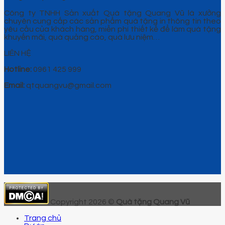
Công ty TNHH Sản xuất Quà tặng Quang Vũ là xưởng
chuyên cung cấp các sản phẩm quà tặng in thông tin theo
yêu cầu của khách hàng, miễn phí thiết kế để làm quà tặng
khuyến mãi, quà quảng cáo, quà lưu niệm…
LIÊN HỆ
Hotline:
0961 425 999
Email:
qtquangvu@gmail.com
Copyright 2026 ©
Quà tặng Quang Vũ
Trang chủ