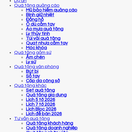
Dự án
Quà tặng quảng cáo
Mũ bảo hiểm quảng cáo
Bình giữ nhiệt
Đồng hồ
Ô dù cầm tay
Áo mưa quà tặng
Ly thủy tinh
Túi vải quà tặng
Quạt nhựa cầm tay
Móc khóa
Quà tặng gốm sứ
Ấm chén
Ly sứ
Quà tặng văn phòng
Bút bi
Sổ tay
Cặp da công sở
Quà tặng khác
Set quà tặng
Quà tặng gia dụng
Lịch 5 tờ 2026
Lịch 7 tờ 2026
Lịch Bloc 2026
Lịch để bàn 2026
Tư vấn quà tặng
Quà tặng khách hàng
Quà tặng doanh nghiệp