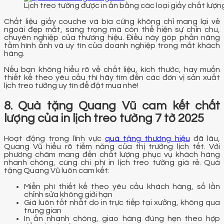
Lịch treo tường được in ấn bằng các loại giấy chất lượn
Chất liệu giấy couche và bìa cứng không chỉ mang lại vẻ
ngoài đẹp mắt, sang trọng mà còn thể hiện sự chỉn chu,
chuyên nghiệp của thương hiệu. Điều này góp phần nâng
tầm hình ảnh và uy tín của doanh nghiệp trong mắt khách
hàng.
Nếu bạn không hiểu rõ về chất liệu, kích thước, hay muốn
thiết kế theo yêu cầu thì hãy tìm đến các đơn vị sản xuất
lịch treo tường uy tín để đặt mua nhé!
8. Quà tặng Quang Vũ cam kết chất
lượng của in lịch treo tường 7 tờ 2025
Hoạt động trong lĩnh vực
quà tặng thương hiệu
đã lâu,
Quang Vũ hiểu rõ tiềm năng của thị trường lịch tết. Với
phương châm mang đến chất lượng phục vụ khách hàng
nhanh chóng, cùng chi phí in lịch treo tường giá rẻ. Quà
tặng Quang Vũ luôn cam kết:
Miễn phí thiết kế theo yêu cầu khách hàng, số lần
chỉnh sửa không giới hạn
Giá luôn tốt nhất do in trực tiếp tại xưởng, không qua
trung gian
In ấn nhanh chóng, giao hàng đúng hẹn theo hợp