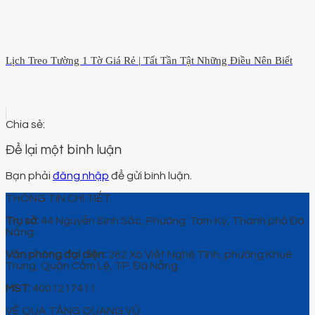
Lịch Treo Tường 1 Tờ Giá Rẻ | Tất Tần Tật Những Điều Nên Biết
Để lại một bình luận
Bạn phải
đăng nhập
để gửi bình luận.
THÔNG TIN CHI TIẾT
Trụ sở:
44 Nguyễn Sinh Sắc, Phường Tam Kỳ, Thành phố Đà
Nẵng.
Văn phòng đại diện:
262 Xô Viết Nghệ Tĩnh, phường Khuê
Trung, Quận Cẩm Lệ, TP. Đà Nẵng.
MST:
4001217411
VỀ QUÀ TẶNG QUANG VŨ