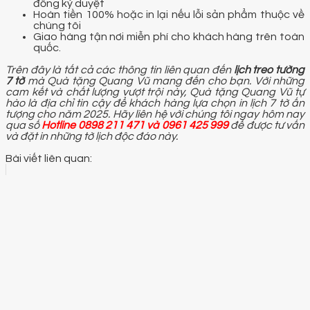
đồng ký duyệt
Hoàn tiền 100% hoặc in lại nếu lỗi sản phẩm thuộc về
chúng tôi
Giao hàng tận nơi miễn phí cho khách hàng trên toàn
quốc.
Trên đây là tất cả các thông tin liên quan đến
lịch treo tường
7 tờ
mà Quà tặng Quang Vũ mang đến cho bạn. Với những
cam kết và chất lượng vượt trội này, Quà tặng Quang Vũ tự
hào là địa chỉ tin cậy để khách hàng lựa chọn in lịch 7 tờ ấn
tượng cho năm 2025. Hãy liên hệ với chúng tôi ngay hôm nay
qua số
Hotline 0898 211 471 và 0961 425 999
để được tư vấn
và đặt in những tờ lịch độc đáo này.
Bài viết liên quan: