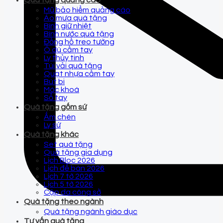
Quà tặng quảng cáo
Mũ bảo hiểm quảng cáo
Áo mưa quà tặng
Bình giữ nhiệt
Bình nước quà tặng
Đồng hồ treo tường
Ô dù cầm tay
Ly thủy tinh
Túi vải quà tặng
Quạt nhựa cầm tay
Bút bi
Móc khoá
Sổ tay
Quà tặng gốm sứ
Ấm chén
Ly sứ
Quà tặng khác
Set quà tặng
Quà tặng gia dụng
Lịch Bloc 2026
Lịch để bàn 2026
Lịch 7 tờ 2026
Lịch 5 tờ 2026
Cặp da công sở
Quà tặng theo ngành
Quà tặng ngành giáo dục
Tư vấn quà tặng