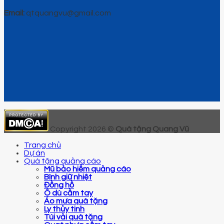
Email:
qtquangvu@gmail.com
Copyright 2026 ©
Quà tặng Quang Vũ
Trang chủ
Dự án
Quà tặng quảng cáo
Mũ bảo hiểm quảng cáo
Bình giữ nhiệt
Đồng hồ
Ô dù cầm tay
Áo mưa quà tặng
Ly thủy tinh
Túi vải quà tặng