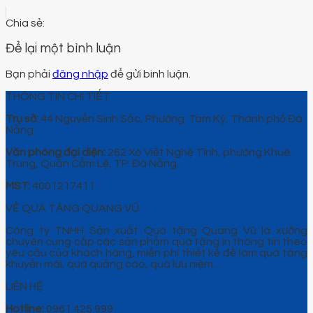
Để lại một bình luận
Bạn phải
đăng nhập
để gửi bình luận.
THÔNG TIN CHI TIẾT
Trụ sở:
44 Nguyễn Sinh Sắc, Phường Tam Kỳ, Thành phố Đà
Nẵng.
Văn phòng đại diện:
262 Xô Viết Nghệ Tĩnh, phường Khuê
Trung, Quận Cẩm Lệ, TP. Đà Nẵng.
MST:
4001217411
VỀ QUÀ TẶNG QUANG VŨ
Công ty TNHH Sản xuất Quà tặng Quang Vũ là xưởng
chuyên cung cấp các sản phẩm quà tặng in thông tin theo
yêu cầu của khách hàng, miễn phí thiết kế để làm quà tặng
khuyến mãi, quà quảng cáo, quà lưu niệm…
LIÊN HỆ
Hotline:
0961 425 999