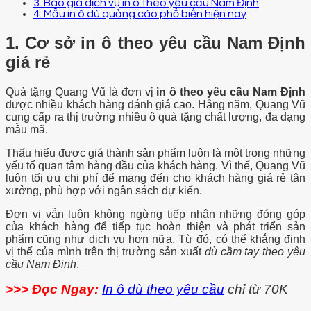
3. Báo giá dịch vụ in ô theo yêu cầu Nam Định
4. Mẫu in ô dù quảng cáo phổ biến hiện nay
1. Cơ sở in ô theo yêu cầu Nam Định
giá rẻ
Quà tặng Quang Vũ là đơn vị
in ô theo yêu cầu Nam Định
được nhiều khách hàng đánh giá cao. Hằng năm, Quang Vũ
cung cấp ra thị trường nhiều ô quà tặng chất lượng, đa dạng
mẫu mã.
Thấu hiểu được giá thành sản phẩm luôn là một trong những
yếu tố quan tâm hàng đầu của khách hàng. Vì thế, Quang Vũ
luôn tối ưu chi phí để mang đến cho khách hàng giá rẻ tận
xưởng, phù hợp với ngân sách dự kiến.
Đơn vị vẫn luôn không ngừng tiếp nhận những đóng góp
của khách hàng để tiếp tục hoàn thiện và phát triển sản
phẩm cũng như dịch vụ hơn nữa. Từ đó, có thể khẳng định
vị thế của mình trên thị trường sản xuất
dù cầm tay theo yêu
cầu Nam Định
.
>>> Đọc Ngay:
In ô dù theo yêu cầu
chỉ từ 70K