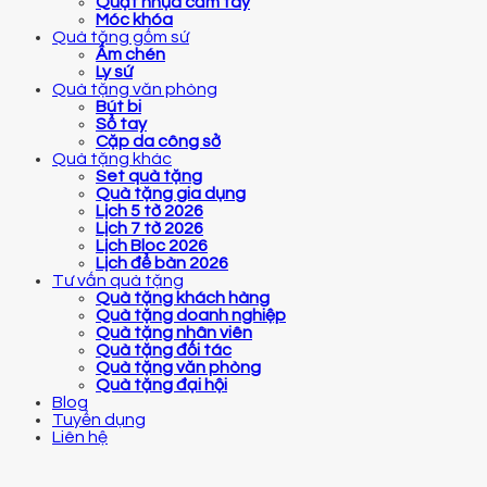
Quạt nhựa cầm tay
Móc khóa
Quà tặng gốm sứ
Ấm chén
Ly sứ
Quà tặng văn phòng
Bút bi
Sổ tay
Cặp da công sở
Quà tặng khác
Set quà tặng
Quà tặng gia dụng
Lịch 5 tờ 2026
Lịch 7 tờ 2026
Lịch Bloc 2026
Lịch để bàn 2026
Tư vấn quà tặng
Quà tặng khách hàng
Quà tặng doanh nghiệp
Quà tặng nhân viên
Quà tặng đối tác
Quà tặng văn phòng
Quà tặng đại hội
Blog
Tuyển dụng
Liên hệ