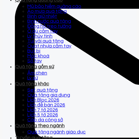
Quà tặng quảng cáo
Mũ bảo hiểm quảng cáo
Áo mưa quà tặng
Bình giữ nhiệt
Bình nước quà tặng
Đồng hồ treo tường
Ô dù cầm tay
Ly thủy tinh
Túi vải quà tặng
Quạt nhựa cầm tay
Bút bi
Móc khoá
Sổ tay
Quà tặng gốm sứ
Ấm chén
Ly sứ
Quà tặng khác
Set quà tặng
Quà tặng gia dụng
Lịch Bloc 2026
Lịch để bàn 2026
Lịch 7 tờ 2026
Lịch 5 tờ 2026
Cặp da công sở
Quà tặng theo ngành
Quà tặng ngành giáo dục
Tư vấn quà tặng