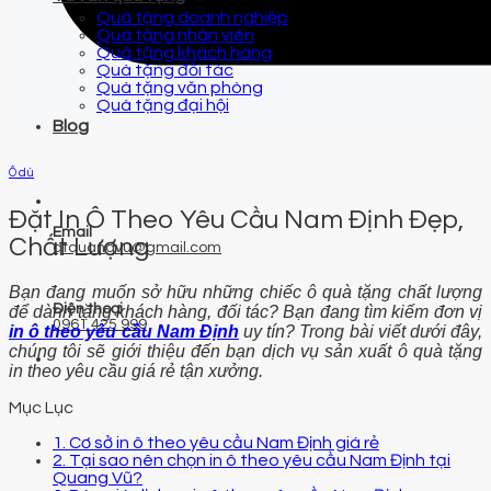
Quà tặng doanh nghiệp
Quà tặng nhân viên
Quà tặng khách hàng
Quà tặng đối tác
Quà tặng văn phòng
Quà tặng đại hội
Blog
Ô dù
Đặt In Ô Theo Yêu Cầu Nam Định Đẹp,
Email
Chất Lượng
qtquangvu@gmail.com
Bạn đang muốn sở hữu những chiếc ô quà tặng chất lượng
Điện thoại
để dành tặng khách hàng, đối tác? Bạn đang tìm kiếm đơn vị
0961 425 999
in ô theo yêu cầu Nam Địn
h
uy tín?
Trong bài viết dưới đây,
chúng tôi sẽ giới thiệu đến bạn dịch vụ sản xuất ô quà tặng
in theo yêu cầu giá rẻ tận xưởng.
Mục Lục
1. Cơ sở in ô theo yêu cầu Nam Định giá rẻ
2. Tại sao nên chọn in ô theo yêu cầu Nam Định tại
Quang Vũ?