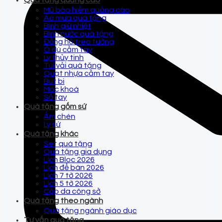
Quà tặng quảng cáo
Mũ bảo hiểm quảng cáo
Áo mưa quà tặng
Bình giữ nhiệt
Bình nước quà tặng
Đồng hồ treo tường
Ô dù cầm tay
Ly thủy tinh
Túi vải quà tặng
Quạt nhựa cầm tay
Bút bi
Móc khoá
Sổ tay
Quà tặng gốm sứ
Ấm chén
Ly sứ
Quà tặng khác
Set quà tặng
Quà tặng gia dụng
Lịch Bloc 2026
Lịch để bàn 2026
Lịch 7 tờ 2026
Lịch 5 tờ 2026
Cặp da công sở
Quà tặng theo ngành
Quà tặng ngành giáo dục
Tư vấn quà tặng