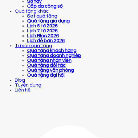
Sổ tay
Cặp da công sở
Quà tặng khác
Set quà tặng
Quà tặng gia dụng
Lịch 5 tờ 2026
Lịch 7 tờ 2026
Lịch Bloc 2026
Lịch để bàn 2026
Tư vấn quà tặng
Quà tặng khách hàng
Quà tặng doanh nghiệp
Quà tặng nhân viên
Quà tặng đối tác
Quà tặng văn phòng
Quà tặng đại hội
Blog
Tuyển dụng
Liên hệ