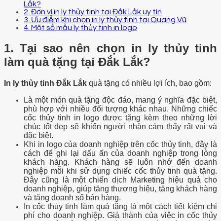
Lắk?
2. Đơn vị in ly thủy tinh tại Đắk Lắk uy tín
3. Ưu điểm khi chọn in ly thủy tinh tại Quang Vũ
4. Một số mẫu ly thủy tinh in logo
1. Tại sao nên chọn in ly thủy tinh
làm quà tặng tại Đắk Lắk?
In ly thủy tinh Đắk Lắk
quà tặng có nhiều lợi ích, bao gồm:
Là một món quà tặng độc đáo, mang ý nghĩa đặc biệt,
phù hợp với nhiều đối tượng khác nhau. Những chiếc
cốc thủy tinh in logo được tặng kèm theo những lời
chúc tốt đẹp sẽ khiến người nhận cảm thấy rất vui và
đặc biệt.
Khi in logo của doanh nghiệp trên cốc thủy tinh, đây là
cách để ghi lại dấu ấn của doanh nghiệp trong lòng
khách hàng. Khách hàng sẽ luôn nhớ đến doanh
nghiệp mỗi khi sử dụng chiếc cốc thủy tinh quà tặng.
Đây cũng là một chiến dịch Marketing hiệu quả cho
doanh nghiệp, giúp tăng thương hiệu, tăng khách hàng
và tăng doanh số bán hàng.
In cốc thủy tinh làm quà tặng là một cách tiết kiệm chi
phí cho doanh nghiệp. Giá thành của việc in cốc thủy