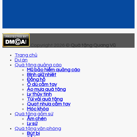
Copyright 2026 ©
Quà tặng Quang Vũ
Trang chủ
Dự án
Quà tặng quảng cáo
Mũ bảo hiểm quảng cáo
Bình giữ nhiệt
Đồng hồ
Ô dù cầm tay
Áo mưa quà tặng
Ly thủy tinh
Túi vải quà tặng
Quạt nhựa cầm tay
Móc khóa
Quà tặng gốm sứ
Ấm chén
Ly sứ
Quà tặng văn phòng
Bút bi