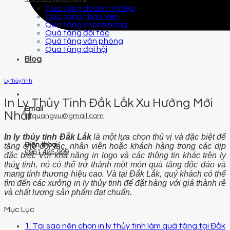
Quà tặng doanh nghiệp
Quà tặng nhân viên
Quà tặng khách hàng
Quà tặng đối tác
Quà tặng văn phòng
Quà tặng đại hội
Blog
Ly thủy tinh
In Ly Thủy Tinh Đắk Lắk Xu Hướng Mới
Email
Nhất
qtquangvu@gmail.com
In ly thủy tinh Đắk Lắk
là một lựa chọn thú vị và đặc biệt để
Điện thoại
tặng cho đối tác, nhân viên hoặc khách hàng trong các dịp
0961 425 999
đặc biệt. Với khả năng in logo và các thông tin khác trên ly
thủy tinh, nó có thể trở thành một món quà tặng độc đáo và
mang tính thương hiệu cao. Và tại Đắk Lắk, quý khách có thể
tìm đến các xưởng in ly thủy tinh để đặt hàng với giá thành rẻ
và chất lượng sản phẩm đạt chuẩn.
Mục Lục
1. Tại sao nên chọn in ly thủy tinh làm quà tặng tại Đắk