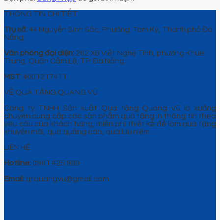
THÔNG TIN CHI TIẾT
Trụ sở:
44 Nguyễn Sinh Sắc, Phường Tam Kỳ, Thành phố Đà
Nẵng.
Văn phòng đại diện:
262 Xô Viết Nghệ Tĩnh, phường Khuê
Trung, Quận Cẩm Lệ, TP. Đà Nẵng.
MST:
4001217411
VỀ QUÀ TẶNG QUANG VŨ
Công ty TNHH Sản xuất Quà tặng Quang Vũ là xưởng
chuyên cung cấp các sản phẩm quà tặng in thông tin theo
yêu cầu của khách hàng, miễn phí thiết kế để làm quà tặng
khuyến mãi, quà quảng cáo, quà lưu niệm…
LIÊN HỆ
Hotline:
0961 425 999
Email:
qtquangvu@gmail.com