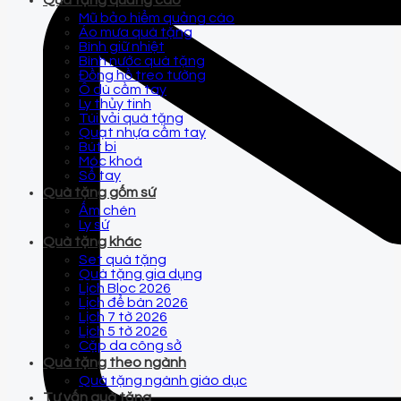
Quà tặng quảng cáo
Mũ bảo hiểm quảng cáo
Áo mưa quà tặng
Bình giữ nhiệt
Bình nước quà tặng
Đồng hồ treo tường
Ô dù cầm tay
Ly thủy tinh
Túi vải quà tặng
Quạt nhựa cầm tay
Bút bi
Móc khoá
Sổ tay
Quà tặng gốm sứ
Ấm chén
Ly sứ
Quà tặng khác
Set quà tặng
Quà tặng gia dụng
Lịch Bloc 2026
Lịch để bàn 2026
Lịch 7 tờ 2026
Lịch 5 tờ 2026
Cặp da công sở
Quà tặng theo ngành
Quà tặng ngành giáo dục
Tư vấn quà tặng