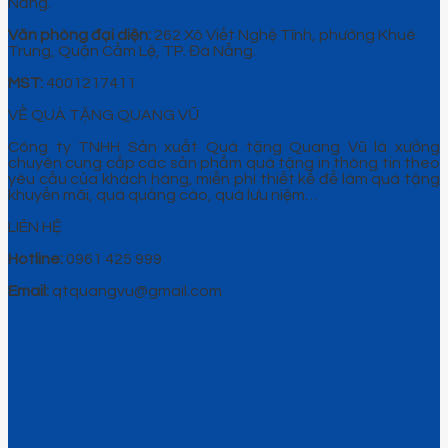
Nẵng.
Văn phòng đại diện:
262 Xô Viết Nghệ Tĩnh, phường Khuê
Trung, Quận Cẩm Lệ, TP. Đà Nẵng.
MST:
4001217411
VỀ QUÀ TẶNG QUANG VŨ
Công ty TNHH Sản xuất Quà tặng Quang Vũ là xưởng
chuyên cung cấp các sản phẩm quà tặng in thông tin theo
yêu cầu của khách hàng, miễn phí thiết kế để làm quà tặng
khuyến mãi, quà quảng cáo, quà lưu niệm…
LIÊN HỆ
Hotline:
0961 425 999
Email:
qtquangvu@gmail.com