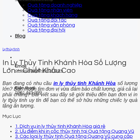
Quà tặng doanh nghiệp
Quà tặng nhân viên
Quà tặng khách hàng
Quà tặng đối tác
Quà tặng văn phòng
Quà tặng đại hội
Blog
Ly thủy tinh
In Ly Thủy Tinh Khánh Hòa Số Lượng
Email
Lớn – Chiết Khấu Cao
qtquangvu@gmail.com
Bạn đang có nhu cầu
in ly thủy tinh Khánh Hòa
số lượng
Điện thoại
lớn? Bạn muốn tìm đơn vị vừa đảm bảo chất lượng, giá cả lại
0961 425 999
phải chăng? Bài viết sau đây sẽ giới thiệu đến bạn đơn vị in
ly thủy tinh uy tín để bạn có thể sở hữu những chiếc ly quà
tặng ấn tượng.
Mục Lục
1. Dịch vụ in ly thủy tinh Khánh Hòa giá rẻ
2. Ưu điểm khi in cốc thủy tinh tại Quà tặng Quang Vũ
3. Các loại ly thủy tinh Quà tặng Quang Vũ cung cấp