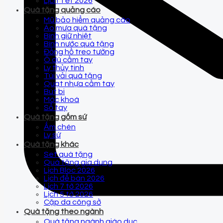
Lịch Tết 2026
Quà tặng quảng cáo
Mũ bảo hiểm quảng cáo
Áo mưa quà tặng
Bình giữ nhiệt
Bình nước quà tặng
Đồng hồ treo tường
Ô dù cầm tay
Ly thủy tinh
Túi vải quà tặng
Quạt nhựa cầm tay
Bút bi
Móc khoá
Sổ tay
Quà tặng gốm sứ
Ấm chén
Ly sứ
Quà tặng khác
Set quà tặng
Quà tặng gia dụng
Lịch Bloc 2026
Lịch để bàn 2026
Lịch 7 tờ 2026
Lịch 5 tờ 2026
Cặp da công sở
Quà tặng theo ngành
Quà tặng ngành giáo dục