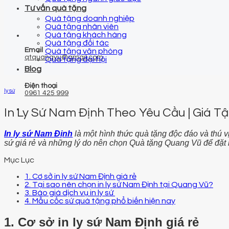
Tư vấn quà tặng
Quà tặng doanh nghiệp
Quà tặng nhân viên
Quà tặng khách hàng
Quà tặng đối tác
Email
Quà tặng văn phòng
qtquangvu@gmail.com
Quà tặng đại hội
Blog
Điện thoại
ly sứ
0961 425 999
In Ly Sứ Nam Định Theo Yêu Cầu | Giá T
In ly sứ Nam Định
là một hình thức quà tặng độc đáo và thú v
sứ giá rẻ và những lý do nên chọn Quà tặng Quang Vũ để đặt i
Mục Lục
1. Cơ sở in ly sứ Nam Định giá rẻ
2. Tại sao nên chọn in ly sứ Nam Định tại Quang Vũ?
3. Báo giá dịch vụ in ly sứ
4. Mẫu cốc sứ quà tặng phổ biến hiện nay
1. Cơ sở in ly sứ Nam Định giá rẻ