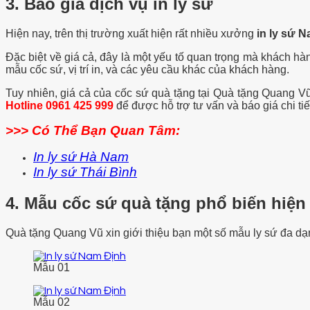
3. Báo giá dịch vụ in ly sứ
Hiện nay, trên thị trường xuất hiện rất nhiều xưởng
in ly sứ 
Đặc biệt về giá cả, đây là một yếu tố quan trọng mà khách hà
mẫu cốc sứ, vị trí in, và các yêu cầu khác của khách hàng.
Tuy nhiên, giá cả của cốc sứ quà tặng tại Quà tặng Quang Vũ r
Hotline 0961 425 999
để được hỗ trợ tư vấn và báo giá chi tiế
>>> Có Thể Bạn Quan Tâm:
In ly sứ Hà Nam
In ly sứ Thái Bình
4. Mẫu cốc sứ quà tặng phổ biến hiện
Quà tặng Quang Vũ xin giới thiệu bạn một số mẫu ly sứ đa d
Mẫu 01
Mẫu 02