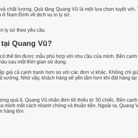
 và chất lượng, Quà tặng Quang Vũ là một lựa chọn tuyệt vời. 
u ở Nam Định về dịch vụ in ly sứ.
n ly sứ theo yêu cầu
h tại Quang Vũ?
 thể tìm được mẫu phù hợp với nhu cầu của mình. Bên cạnh đó,
àu sau một thời gian sử dụng.
p giá cả cạnh tranh hơn so với các đơn vị khác. Không chỉ g
ất xưởng. Nhờ vậy, khách hàng sẽ yên tâm hơn khi đặt hàng tại 
ợng quá ít, Quang Vũ nhận đơn tối thiểu từ 50 chiếc. Bên cạnh 
ủa mình một cách nhanh chóng và thuận tiện. Ngoài ra, Quang V
n hàng lớn.