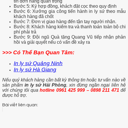
tin đơn hàng quan trọng
Bước 5: Ký hợp đồng, khách đặt cọc theo quy định
Bước 6: Xưởng gia công tiến hành in ly sứ theo mẫu
khách hàng đã chốt
Bước 7: Đơn vị giao hàng đến tận tay người nhận.
Bước 8: Khách hàng kiểm tra và thanh toán toàn bộ chi
phí phải trả
Bước 9: Đội ngũ Quà tặng Quang Vũ tiếp nhận phản
hồi và giải quyết nếu có vấn đề xảy ra
>>> Có Thể Bạn Quan Tâm:
In ly sứ Quảng Ninh
In ly sứ Hà Giang
Nếu quý khách hàng cần bất kỳ thông tin hoặc tư vấn nào về
sản phẩm
in ly sứ Hải Phòng
, xin đừng ngần ngại liên hệ
với chúng tôi qua
hotline 0961 425 999 – 0898 211 471
để
được hỗ trợ.
Bài viết liên quan: