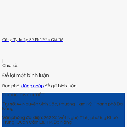
Công Ty In Ly Sứ Phú Yên Giá Rẻ
Để lại một bình luận
Bạn phải
đăng nhập
để gửi bình luận.
THÔNG TIN CHI TIẾT
Trụ sở:
44 Nguyễn Sinh Sắc, Phường Tam Kỳ, Thành phố Đà
Nẵng.
Văn phòng đại diện:
262 Xô Viết Nghệ Tĩnh, phường Khuê
Trung, Quận Cẩm Lệ, TP. Đà Nẵng.