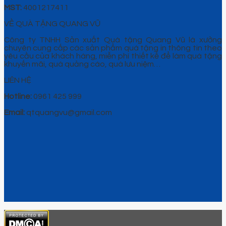
MST:
4001217411
VỀ QUÀ TẶNG QUANG VŨ
Công ty TNHH Sản xuất Quà tặng Quang Vũ là xưởng
chuyên cung cấp các sản phẩm quà tặng in thông tin theo
yêu cầu của khách hàng, miễn phí thiết kế để làm quà tặng
khuyến mãi, quà quảng cáo, quà lưu niệm…
LIÊN HỆ
Hotline:
0961 425 999
Email:
qtquangvu@gmail.com