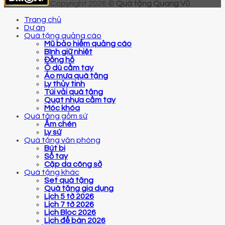
Copyright 2026 ©
Quà tặng Quang Vũ
Trang chủ
Dự án
Quà tặng quảng cáo
Mũ bảo hiểm quảng cáo
Bình giữ nhiệt
Đồng hồ
Ô dù cầm tay
Áo mưa quà tặng
Ly thủy tinh
Túi vải quà tặng
Quạt nhựa cầm tay
Móc khóa
Quà tặng gốm sứ
Ấm chén
Ly sứ
Quà tặng văn phòng
Bút bi
Sổ tay
Cặp da công sở
Quà tặng khác
Set quà tặng
Quà tặng gia dụng
Lịch 5 tờ 2026
Lịch 7 tờ 2026
Lịch Bloc 2026
Lịch để bàn 2026