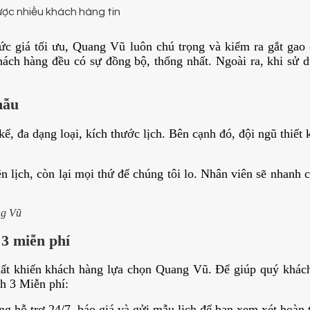
ược nhiều khách hàng tin
á tối ưu, Quang Vũ luôn chú trọng và kiểm ra gắt gao c
y khách hàng đều có sự đồng bộ, thống nhất. Ngoài ra, khi sử
mẫu
 đa dạng loại, kích thước lịch. Bên cạnh đó, đội ngũ thiết k
n lịch, còn lại mọi thứ để chúng tôi lo. Nhân viên sẽ nhanh 
ng Vũ
 3 miễn phí
hất khiến khách hàng lựa chọn Quang Vũ. Để giúp quý khách 
ch 3 Miễn phí:
àng hỗ trợ 24/7, báo giá và gửi mẫu lịch để bạn xem xét hoàn 