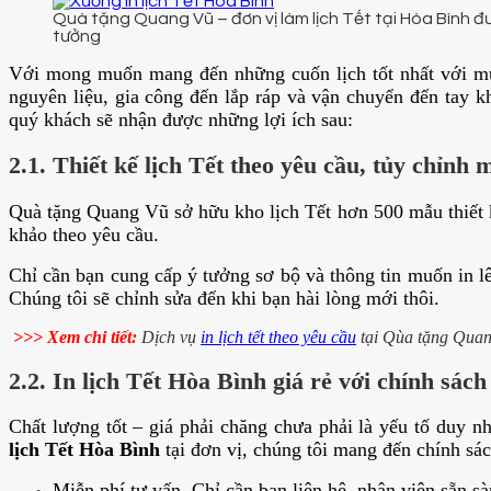
Quà tặng Quang Vũ – đơn vị làm lịch Tết tại Hòa Bình đ
tưởng
Với mong muốn mang đến những cuốn lịch tốt nhất với mức gi
nguyên liệu, gia công đến lắp ráp và vận chuyển đến ta
quý khách sẽ nhận được những lợi ích sau:
2.1. Thiết kế lịch Tết theo yêu cầu, tủy chỉnh 
Quà tặng Quang Vũ sở hữu kho lịch Tết hơn 500 mẫu thiết kế,
khảo theo yêu cầu.
Chỉ cần bạn cung cấp ý tưởng sơ bộ và thông tin muốn in lê
Chúng tôi sẽ chỉnh sửa đến khi bạn hài lòng mới thôi.
>>> Xem chi tiết:
Dịch vụ
in lịch tết theo yêu cầu
tại Qùa tặng Qua
2.2. In lịch Tết Hòa Bình giá rẻ với chính sách
Chất lượng tốt – giá phải chăng chưa phải là yếu tố duy n
lịch Tết Hòa Bình
tại đơn vị, chúng tôi mang đến chính sá
Miễn phí tư vấn. Chỉ cần bạn liên hệ, nhân viên sẵn s