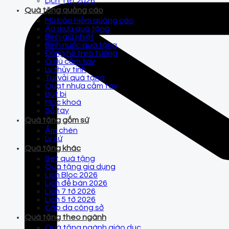
Lịch Tết 2026
Quà tặng quảng cáo
Mũ bảo hiểm quảng cáo
Áo mưa quà tặng
Bình giữ nhiệt
Bình nước quà tặng
Đồng hồ treo tường
Ô dù cầm tay
Ly thủy tinh
Túi vải quà tặng
Quạt nhựa cầm tay
Bút bi
Móc khoá
Sổ tay
Quà tặng gốm sứ
Ấm chén
Ly sứ
Quà tặng khác
Set quà tặng
Quà tặng gia dụng
Lịch Bloc 2026
Lịch để bàn 2026
Lịch 7 tờ 2026
Lịch 5 tờ 2026
Cặp da công sở
Quà tặng theo ngành
Quà tặng ngành giáo dục