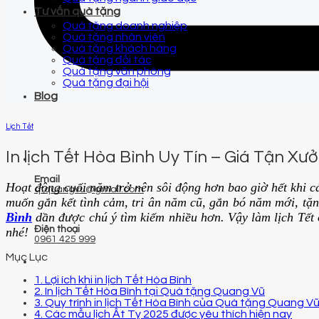
Tư vấn quà tặng
Quà tặng doanh nghiệp
Quà tặng nhân viên
Quà tặng khách hàng
Quà tặng đối tác
Quà tặng văn phòng
Quà tặng đại hội
Blog
Lịch Tết
In lịch Tết Hòa Bình Uy Tín – Giá Tận Xư
Email
Hoạt động cuối năm trở nên sôi động hơn bao giờ hết khi cá
qtquangvu@gmail.com
muốn gắn kết tình cảm, tri ân năm cũ, gắn bó năm mới, tặ
Bình
dần được chú ý tìm kiếm nhiều hơn. Vậy làm lịch Tết 
Điện thoại
nhé!
0961 425 999
Mục Lục
1. Lợi ích khi in lịch Tết Hòa Bình
2. In lịch Tết Hòa Bình tại Quà tặng Quang Vũ
3. Quy trình in lịch Tết Hòa Bình của Quà tặng Quang V
4. Các mẫu lịch Ất Tỵ 2025 được yêu thích hiện nay