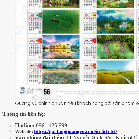
Quang Vũ chinh phục nhiều khách hàng bởi sản phẩm và 
Thông tin liên hệ:
Hotline:
0961 425 999
Website:
https://quatangquangvu.com/in-lich-tet/
Văn phòng đại diện:
44 Nguyễn Sinh Sắc, Khối phố