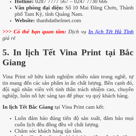
Hotline:
0287 7777 567 – 0247 7730 666
Văn phòng đại diện:
Số 10 Mai Đăng Chơn, Thành
phố Tam Kỳ, tỉnh Quảng Nam.
Website:
thanhdathelmet.com
>>> Có thể bạn quan tâm:
Dịch vụ
In lịch Tết Hà Tĩnh
giá rẻ
5. In lịch Tết Vina Print tại Bắc
Giang
Vina Print sở hữu kinh nghiệm nhiều năm trong nghề, tự
tin mang đến các sản phẩm in ấn chất lượng. Bên cạnh đó,
đội ngũ nhân viên với tinh thần trách nhiệm cao, chuyên
nghiệp, luôn nỗ lực sáng tạo để phục vụ quý khách hàng.
In lịch Tết Bắc Giang
tại Vina Print cam kết:
Luôn đảm bảo đúng tiến độ sản xuất, đảm bảo mọi
cuốn lịch đều đồng đều về chất lượng.
Chăm sóc khách hàng tận tâm.