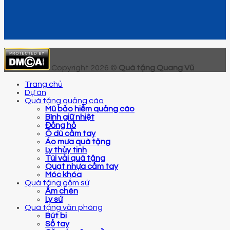
Copyright 2026 ©
Quà tặng Quang Vũ
Trang chủ
Dự án
Quà tặng quảng cáo
Mũ bảo hiểm quảng cáo
Bình giữ nhiệt
Đồng hồ
Ô dù cầm tay
Áo mưa quà tặng
Ly thủy tinh
Túi vải quà tặng
Quạt nhựa cầm tay
Móc khóa
Quà tặng gốm sứ
Ấm chén
Ly sứ
Quà tặng văn phòng
Bút bi
Sổ tay