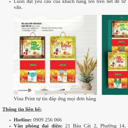
Luôn đặt yêu cầu của khách hàng lên trên hết để tư
vấn.
Vina Print tự tin đáp ứng mọi đơn hàng
Thông tin liên hệ:
Hotline:
0909 256 066
Văn phòng đại diện:
21 Bàu Cát 2, Phường 14,