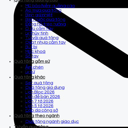
Quà tặng quảng cáo
Mũ bảo hiểm quảng cáo
Áo mưa quà tặng
Bình giữ nhiệt
Bình nước quà tặng
Đồng hồ treo tường
Ô dù cầm tay
Ly thủy tinh
Túi vải quà tặng
Quạt nhựa cầm tay
Bút bi
Móc khoá
Sổ tay
Quà tặng gốm sứ
Ấm chén
Ly sứ
Quà tặng khác
Set quà tặng
Quà tặng gia dụng
Lịch Bloc 2026
Lịch để bàn 2026
Lịch 7 tờ 2026
Lịch 5 tờ 2026
Cặp da công sở
Quà tặng theo ngành
Quà tặng ngành giáo dục
Tư vấn quà tặng