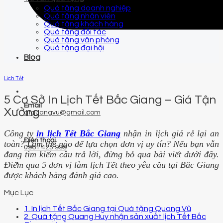
Quà tặng doanh nghiệp
Quà tặng nhân viên
Quà tặng khách hàng
Quà tặng đối tác
Quà tặng văn phòng
Quà tặng đại hội
Blog
Lịch Tết
5 Cơ Sở In Lịch Tết Bắc Giang – Giá Tận
Email
Xưởng
qtquangvu@gmail.com
Công ty
in lịch Tết Bắc Giang
nhận in lịch giá rẻ lại an
Điện thoại
toàn? Làm thế nào để lựa chọn đơn vị uy tín? Nếu bạn vẫn
0961 425 999
đang tìm kiếm câu trả lời, đừng bỏ qua bài viết dưới đây.
Điểm qua 5 đơn vị làm lịch Tết theo yêu cầu tại Bắc Giang
được khách hàng đánh giá cao.
Mục Lục
1. In lịch Tết Bắc Giang tại Quà tặng Quang Vũ
2. Quà tặng Quang Huy nhận sản xuất lịch Tết Bắc