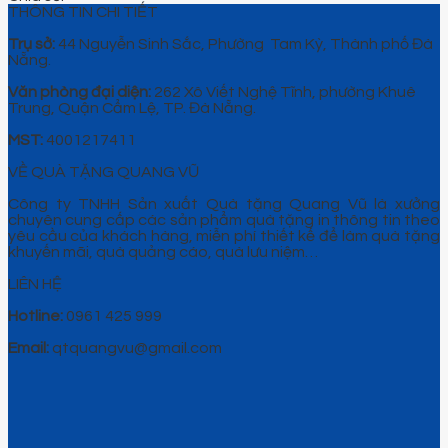
THÔNG TIN CHI TIẾT
Trụ sở:
44 Nguyễn Sinh Sắc, Phường Tam Kỳ, Thành phố Đà
Nẵng.
Văn phòng đại diện:
262 Xô Viết Nghệ Tĩnh, phường Khuê
Trung, Quận Cẩm Lệ, TP. Đà Nẵng.
MST:
4001217411
VỀ QUÀ TẶNG QUANG VŨ
Công ty TNHH Sản xuất Quà tặng Quang Vũ là xưởng
chuyên cung cấp các sản phẩm quà tặng in thông tin theo
yêu cầu của khách hàng, miễn phí thiết kế để làm quà tặng
khuyến mãi, quà quảng cáo, quà lưu niệm…
LIÊN HỆ
Hotline:
0961 425 999
Email:
qtquangvu@gmail.com