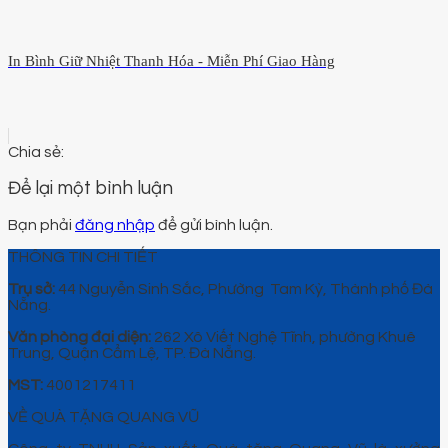
In Bình Giữ Nhiệt Thanh Hóa - Miễn Phí Giao Hàng
Để lại một bình luận
Bạn phải
đăng nhập
để gửi bình luận.
THÔNG TIN CHI TIẾT
Trụ sở:
44 Nguyễn Sinh Sắc, Phường Tam Kỳ, Thành phố Đà
Nẵng.
Văn phòng đại diện:
262 Xô Viết Nghệ Tĩnh, phường Khuê
Trung, Quận Cẩm Lệ, TP. Đà Nẵng.
MST:
4001217411
VỀ QUÀ TẶNG QUANG VŨ