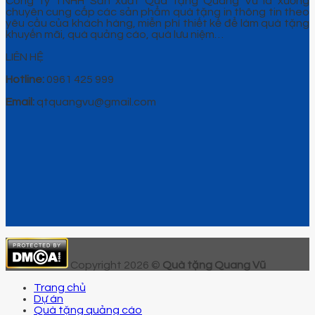
Công ty TNHH Sản xuất Quà tặng Quang Vũ là xưởng
chuyên cung cấp các sản phẩm quà tặng in thông tin theo
yêu cầu của khách hàng, miễn phí thiết kế để làm quà tặng
khuyến mãi, quà quảng cáo, quà lưu niệm…
LIÊN HỆ
Hotline:
0961 425 999
Email:
qtquangvu@gmail.com
Copyright 2026 ©
Quà tặng Quang Vũ
Trang chủ
Dự án
Quà tặng quảng cáo