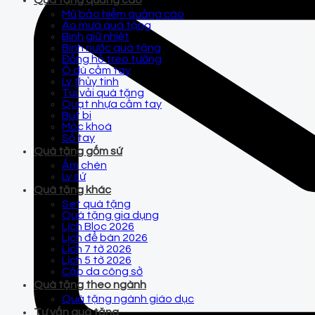
Quà tặng quảng cáo
Mũ bảo hiểm quảng cáo
Áo mưa quà tặng
Bình giữ nhiệt
Bình nước quà tặng
Đồng hồ treo tường
Ô dù cầm tay
Ly thủy tinh
Túi vải quà tặng
Quạt nhựa cầm tay
Bút bi
Móc khoá
Sổ tay
Quà tặng gốm sứ
Ấm chén
Ly sứ
Quà tặng khác
Set quà tặng
Quà tặng gia dụng
Lịch Bloc 2026
Lịch để bàn 2026
Lịch 7 tờ 2026
Lịch 5 tờ 2026
Cặp da công sở
Quà tặng theo ngành
Quà tặng ngành giáo dục
Tư vấn quà tặng