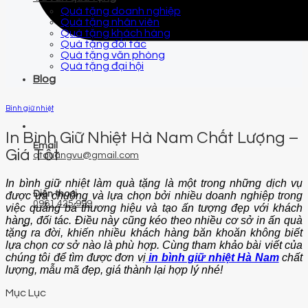
Quà tặng doanh nghiệp
Quà tặng nhân viên
Quà tặng khách hàng
Quà tặng đối tác
Quà tặng văn phòng
Quà tặng đại hội
Blog
Bình giữ nhiệt
In Bình Giữ Nhiệt Hà Nam Chất Lượng –
Email
Giá Tốt
qtquangvu@gmail.com
In bình giữ nhiệt làm quà tặng là một trong những dịch vụ
Điện thoại
được ưa chuộng và lựa chọn bởi nhiều doanh nghiệp trong
0961 425 999
việc quảng bá thương hiệu và tạo ấn tượng đẹp với khách
hàng, đối tác. Điều này cũng kéo theo nhiều cơ sở in ấn quà
tặng ra đời, khiến nhiều khách hàng băn khoăn không biết
lựa chọn cơ sở nào là phù hợp. Cùng tham khảo bài viết của
chúng tôi để tìm được đơn vị
in bình giữ nhiệt Hà Nam
chất
lượng, mẫu mã đẹp, giá thành lại hợp lý nhé!
Mục Lục