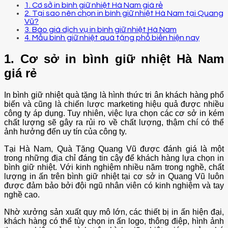
1. Cơ sở in bình giữ nhiệt Hà Nam giá rẻ
2. Tại sao nên chọn in bình giữ nhiệt Hà Nam tại Quang
Vũ?
3. Báo giá dịch vụ in bình giữ nhiệt Hà Nam
4. Mẫu bình giữ nhiệt quà tặng phổ biến hiện nay
1. Cơ sở in bình giữ nhiệt Hà Nam
giá rẻ
In bình giữ nhiệt quà tặng là hình thức tri ân khách hàng phổ
biến và cũng là chiến lược marketing hiệu quả được nhiều
công ty áp dụng. Tuy nhiên, việc lựa chọn các cơ sở in kém
chất lượng sẽ gây ra rủi ro về chất lượng, thậm chí có thể
ảnh hưởng đến uy tín của công ty.
Tại Hà Nam, Quà Tặng Quang Vũ được đánh giá là một
trong những địa chỉ đáng tin cậy để khách hàng lựa chọn in
bình giữ nhiệt. Với kinh nghiệm nhiều năm trong nghề, chất
lượng in ấn trên bình giữ nhiệt tại cơ sở in Quang Vũ luôn
được đảm bảo bởi đội ngũ nhân viên có kinh nghiệm và tay
nghề cao.
Nhờ xưởng sản xuất quy mô lớn, các thiết bị in ấn hiện đại,
khách hàng có thể tùy chọn in ấn logo, thông điệp, hình ảnh