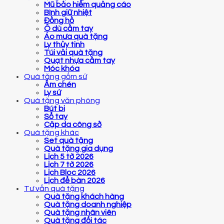
Mũ bảo hiểm quảng cáo
Bình giữ nhiệt
Đồng hồ
Ô dù cầm tay
Áo mưa quà tặng
Ly thủy tinh
Túi vải quà tặng
Quạt nhựa cầm tay
Móc khóa
Quà tặng gốm sứ
Ấm chén
Ly sứ
Quà tặng văn phòng
Bút bi
Sổ tay
Cặp da công sở
Quà tặng khác
Set quà tặng
Quà tặng gia dụng
Lịch 5 tờ 2026
Lịch 7 tờ 2026
Lịch Bloc 2026
Lịch để bàn 2026
Tư vấn quà tặng
Quà tặng khách hàng
Quà tặng doanh nghiệp
Quà tặng nhân viên
Quà tặng đối tác