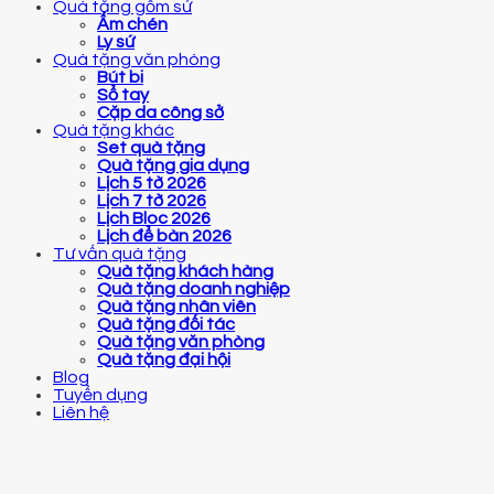
Quà tặng gốm sứ
Ấm chén
Ly sứ
Quà tặng văn phòng
Bút bi
Sổ tay
Cặp da công sở
Quà tặng khác
Set quà tặng
Quà tặng gia dụng
Lịch 5 tờ 2026
Lịch 7 tờ 2026
Lịch Bloc 2026
Lịch để bàn 2026
Tư vấn quà tặng
Quà tặng khách hàng
Quà tặng doanh nghiệp
Quà tặng nhân viên
Quà tặng đối tác
Quà tặng văn phòng
Quà tặng đại hội
Blog
Tuyển dụng
Liên hệ