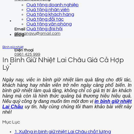
Quà tặng doanh nghiệp
Quà tặng nhân viên
Quà tặng khách hàng
Quà tặng đối tác
Quà tặng văn phòng
Quà tặng đại hội
Email
qtquangvu@gmail.com
Blog
Bình giữ nhiệt
Điện thoại
0961 425 999
In Bình Giữ Nhiệt Lai Châu Giá Cả Hợp
Lý
Ngày nay, việc in bình giữ nhiệt làm quà tặng cho đối tác,
khách hàng hay nhân viên trở nên ngày càng phổ biến. In
bình giữ nhiệt làm quà tặng, không chỉ có giá trị tri ân khách
hàng mà còn là hình thức quảng bá thương hiệu hiệu quả.
Nếu quý công ty đang muốn tìm một đơn vị
in bình giữ nhiệt
Lai Châu
uy tín, hãy cùng chúng tôi tham khảo bài viết này
nhé!
Mục Lục
1. Xưởng in bình giữ nhiệt Lai Châu chất lượng