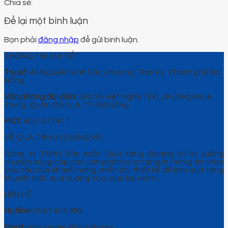
Để lại một bình luận
Bạn phải
đăng nhập
để gửi bình luận.
THÔNG TIN CHI TIẾT
Trụ sở:
44 Nguyễn Sinh Sắc, Phường Tam Kỳ, Thành phố Đà
Nẵng.
Văn phòng đại diện:
262 Xô Viết Nghệ Tĩnh, phường Khuê
Trung, Quận Cẩm Lệ, TP. Đà Nẵng.
MST:
4001217411
VỀ QUÀ TẶNG QUANG VŨ
Công ty TNHH Sản xuất Quà tặng Quang Vũ là xưởng
chuyên cung cấp các sản phẩm quà tặng in thông tin theo
yêu cầu của khách hàng, miễn phí thiết kế để làm quà tặng
khuyến mãi, quà quảng cáo, quà lưu niệm…
LIÊN HỆ
Hotline:
0961 425 999
Email:
qtquangvu@gmail.com