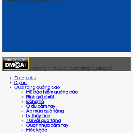
Copyright 2026 ©
Quà tặng Quang Vũ
Trang chủ
Dự án
Quà tặng quảng cáo
Mũ bảo hiểm quảng cáo
Bình giữ nhiệt
Đồng hồ
Ô dù cầm tay
Áo mưa quà tặng
Ly thủy tinh
Túi vải quà tặng
Quạt nhựa cầm tay
Móc khóa