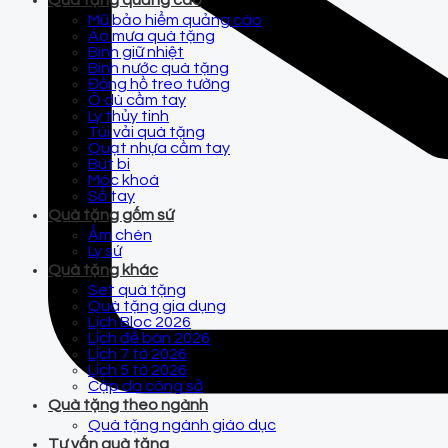
Quà tặng quảng cáo
Mũ bảo hiểm quảng cáo
Áo mưa quà tặng
Bình giữ nhiệt
Bình nước quà tặng
Đồng hồ treo tường
Ô dù cầm tay
Ly thủy tinh
Túi vải quà tặng
Quạt nhựa cầm tay
Bút bi
Móc khoá
Sổ tay
Quà tặng gốm sứ
Ấm chén
Ly sứ
Quà tặng khác
Set quà tặng
Quà tặng gia dụng
Lịch Bloc 2026
Lịch để bàn 2026
Lịch 7 tờ 2026
Lịch 5 tờ 2026
Cặp da công sở
Quà tặng theo ngành
Quà tặng ngành giáo dục
Tư vấn quà tặng