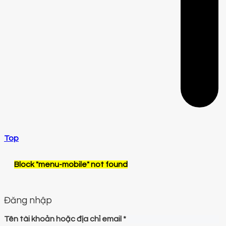
Top
Block
"menu-mobile"
not found
Đăng nhập
Tên tài khoản hoặc địa chỉ email
*