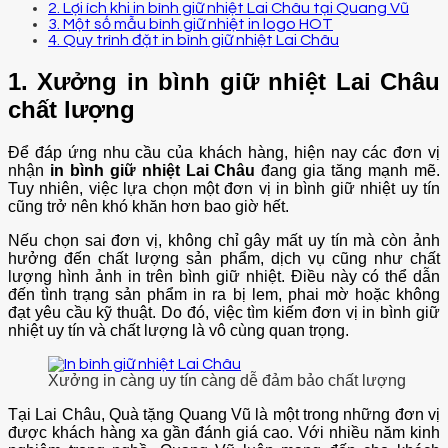
2. Lợi ích khi in bình giữ nhiệt Lai Châu tại Quang Vũ
3. Một số mẫu bình giữ nhiệt in logo HOT
4. Quy trình đặt in bình giữ nhiệt Lai Châu
1. Xưởng in bình giữ nhiệt Lai Châu
chất lượng
Để đáp ứng nhu cầu của khách hàng, hiện nay các đơn vị
nhận
in bình giữ nhiệt Lai Châu
đang gia tăng mạnh mẽ.
Tuy nhiên, việc lựa chọn một đơn vị in bình giữ nhiệt uy tín
cũng trở nên khó khăn hơn bao giờ hết.
Nếu chọn sai đơn vị, không chỉ gây mất uy tín mà còn ảnh
hưởng đến chất lượng sản phẩm, dịch vụ cũng như chất
lượng hình ảnh in trên bình giữ nhiệt. Điều này có thể dẫn
đến tình trạng sản phẩm in ra bị lem, phai mờ hoặc không
đạt yêu cầu kỹ thuật. Do đó, việc tìm kiếm đơn vị in bình giữ
nhiệt uy tín và chất lượng là vô cùng quan trọng.
Xưởng in càng uy tín càng dễ đảm bảo chất lượng
Tại Lai Châu, Quà tặng Quang Vũ là một trong những đơn vị
được khách hàng xa gần đánh giá cao. Với nhiều năm kinh