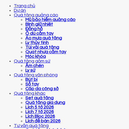
Trang chủ
Dự án
Quà tặng quảng cáo
Mũ bảo hiểm quảng cáo
Bình giữ nhiệt
Đồng hồ
Ô dù cầm tay
Áo mưa quà tặng
Ly thủy tinh
Túi vải quà tặng
Quạt nhựa cầm tay
Móc khóa
Quà tặng gốm sứ
Ấm chén
Ly sứ
Quà tặng văn phòng
Bút bi
Sổ tay
Cặp da công sở
Quà tặng khác
Set quà tặng
Quà tặng gia dụng
Lịch 5 tờ 2026
Lịch 7 tờ 2026
Lịch Bloc 2026
Lịch để bàn 2026
Tư vấn quà tặng