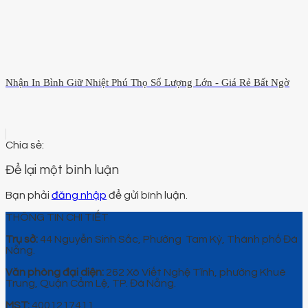
Nhận In Bình Giữ Nhiệt Phú Thọ Số Lượng Lớn - Giá Rẻ Bất Ngờ
Để lại một bình luận
Bạn phải
đăng nhập
để gửi bình luận.
THÔNG TIN CHI TIẾT
Trụ sở:
44 Nguyễn Sinh Sắc, Phường Tam Kỳ, Thành phố Đà
Nẵng.
Văn phòng đại diện:
262 Xô Viết Nghệ Tĩnh, phường Khuê
Trung, Quận Cẩm Lệ, TP. Đà Nẵng.
MST:
4001217411