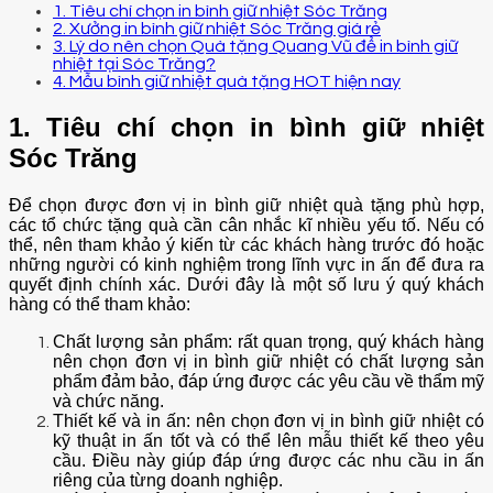
1. Tiêu chí chọn in bình giữ nhiệt Sóc Trăng
2. Xưởng in bình giữ nhiệt Sóc Trăng giá rẻ
3. Lý do nên chọn Quà tặng Quang Vũ để in bình giữ
nhiệt tại Sóc Trăng?
4. Mẫu bình giữ nhiệt quà tặng HOT hiện nay
1. Tiêu chí chọn in bình giữ nhiệt
Sóc Trăng
Để chọn được đơn vị in bình giữ nhiệt quà tặng phù hợp,
các tổ chức tặng quà cần cân nhắc kĩ nhiều yếu tố. Nếu có
thể, nên tham khảo ý kiến từ các khách hàng trước đó hoặc
những người có kinh nghiệm trong lĩnh vực in ấn để đưa ra
quyết định chính xác. Dưới đây là một số lưu ý quý khách
hàng có thể tham khảo:
Chất lượng sản phẩm: rất quan trọng, quý khách hàng
nên chọn đơn vị in bình giữ nhiệt có chất lượng sản
phẩm đảm bảo, đáp ứng được các yêu cầu về thẩm mỹ
và chức năng.
Thiết kế và in ấn: nên chọn đơn vị in bình giữ nhiệt có
kỹ thuật in ấn tốt và có thể lên mẫu thiết kế theo yêu
cầu. Điều này giúp đáp ứng được các nhu cầu in ấn
riêng của từng doanh nghiệp.