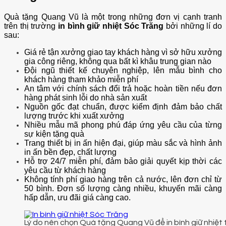
Quà tặng Quang Vũ là một trong những đơn vị cạnh tranh
trên thị trường
in bình giữ nhiệt Sóc Trăng
bởi những lí do
sau:
Giá rẻ tận xưởng giao tay khách hàng vì sở hữu xưởng
gia công riêng, không qua bất kì khâu trung gian nào
Đội ngũ thiết kế chuyên nghiệp, lên mẫu bình cho
khách hàng tham khảo miễn phí
An tâm với chính sách đổi trả hoặc hoàn tiền nếu đơn
hàng phát sinh lỗi do nhà sản xuất
Nguồn gốc đạt chuẩn, được kiểm định đảm bảo chất
lượng trước khi xuất xưởng
Nhiều mẫu mã phong phú đáp ứng yêu cầu của từng
sự kiện tặng quà
Trang thiết bị in ấn hiện đại, giúp màu sắc và hình ảnh
in ấn bền đẹp, chất lượng
Hỗ trợ 24/7 miễn phí, đảm bảo giải quyết kịp thời các
yêu cầu từ khách hàng
Không tính phí giao hàng trên cả nước, lên đơn chỉ từ
50 bình. Đơn số lượng càng nhiều, khuyến mãi càng
hấp dẫn, ưu đãi giá càng cao.
Lý do nên chọn Quà tặng Quang Vũ để in bình giữ nhiệt