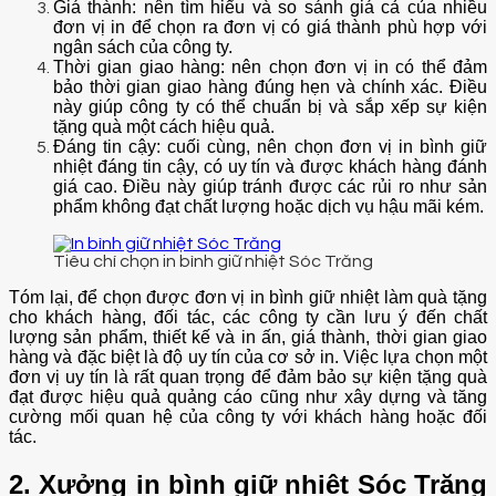
Giá thành: nên tìm hiểu và so sánh giá cả của nhiều
đơn vị in để chọn ra đơn vị có giá thành phù hợp với
ngân sách của công ty.
Thời gian giao hàng: nên chọn đơn vị in có thể đảm
bảo thời gian giao hàng đúng hẹn và chính xác. Điều
này giúp công ty có thể chuẩn bị và sắp xếp sự kiện
tặng quà một cách hiệu quả.
Đáng tin cậy: cuối cùng, nên chọn đơn vị in bình giữ
nhiệt đáng tin cậy, có uy tín và được khách hàng đánh
giá cao. Điều này giúp tránh được các rủi ro như sản
phẩm không đạt chất lượng hoặc dịch vụ hậu mãi kém.
Tiêu chí chọn in bình giữ nhiệt Sóc Trăng
Tóm lại, để chọn được đơn vị in bình giữ nhiệt làm quà tặng
cho khách hàng, đối tác, các công ty cần lưu ý đến chất
lượng sản phẩm, thiết kế và in ấn, giá thành, thời gian giao
hàng và đặc biệt là độ uy tín của cơ sở in. Việc lựa chọn một
đơn vị uy tín là rất quan trọng để đảm bảo sự kiện tặng quà
đạt được hiệu quả quảng cáo cũng như xây dựng và tăng
cường mối quan hệ của công ty với khách hàng hoặc đối
tác.
2. Xưởng in bình giữ nhiệt Sóc Trăng