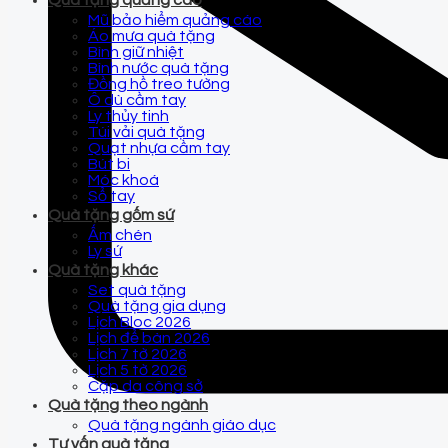
Quà tặng quảng cáo
Mũ bảo hiểm quảng cáo
Áo mưa quà tặng
Bình giữ nhiệt
Bình nước quà tặng
Đồng hồ treo tường
Ô dù cầm tay
Ly thủy tinh
Túi vải quà tặng
Quạt nhựa cầm tay
Bút bi
Móc khoá
Sổ tay
Quà tặng gốm sứ
Ấm chén
Ly sứ
Quà tặng khác
Set quà tặng
Quà tặng gia dụng
Lịch Bloc 2026
Lịch để bàn 2026
Lịch 7 tờ 2026
Lịch 5 tờ 2026
Cặp da công sở
Quà tặng theo ngành
Quà tặng ngành giáo dục
Tư vấn quà tặng