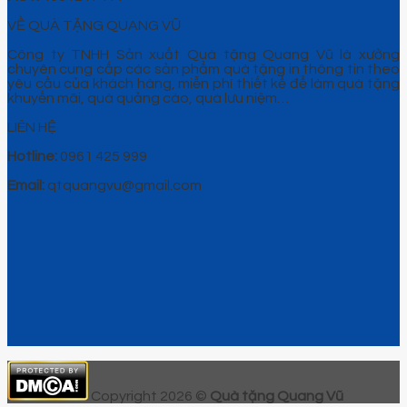
VỀ QUÀ TẶNG QUANG VŨ
Công ty TNHH Sản xuất Quà tặng Quang Vũ là xưởng
chuyên cung cấp các sản phẩm quà tặng in thông tin theo
yêu cầu của khách hàng, miễn phí thiết kế để làm quà tặng
khuyến mãi, quà quảng cáo, quà lưu niệm…
LIÊN HỆ
Hotline:
0961 425 999
Email:
qtquangvu@gmail.com
Copyright 2026 ©
Quà tặng Quang Vũ