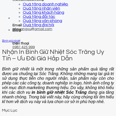
Quà tặng doanh nghiệp
Quà tặng nhân viên
Quà tặng khách hàng
Quà tặng đối tác
Quà tặng văn phòng
Quà tặng đại hội
Email
qtquangvu@gmail.com
Blog
Bình giữ nhiệt
Điện thoại
0961 425 999
Nhận In Bình Giữ Nhiệt Sóc Trăng Uy
Tín – Ưu Đãi Giá Hấp Dẫn
Bình giữ nhiệt là một trong những sản phẩm quà tặng rất
được ưa chuộng tại Sóc Trăng. Không những mang lại giá trị
sử dụng thực tiễn cho người nhận, sản phẩm này còn cho
phép các các công ty, doanh nghiệp in logo, hình ảnh công ty
với mục đích marketing thương hiệu. Do vậy, không khó hiểu
khi các dịch vụ
in bình giữ nhiệt Sóc Trăng
đang gia tăng
nhanh chóng. Trong bài viết này, hãy cùng chúng tôi tìm hiểu
kĩ hơn về dịch vụ này và lựa chọn cơ sở in phù hợp nhé.
Mục Lục